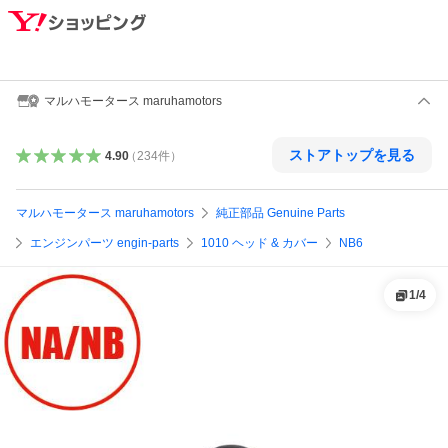
マルハモータース maruhamotors
ストアトップを見る
4.90
（
234
件
）
マルハモータース maruhamotors
純正部品 Genuine Parts
エンジンパーツ engin-parts
1010 ヘッド & カバー
NB6
1
/
4