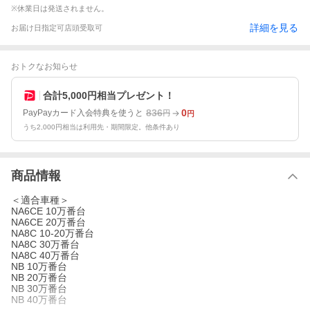
※休業日は発送されません。
詳細を見る
お届け日指定可
店頭受取可
おトクなお知らせ
合計5,000円相当プレゼント！
836
0
PayPayカード入会特典を使うと
円
円
うち2,000円相当は利用先・期間限定。他条件あり
商品情報
＜適合車種＞
NA6CE 10万番台
NA6CE 20万番台
NA8C 10-20万番台
NA8C 30万番台
NA8C 40万番台
NB 10万番台
NB 20万番台
NB 30万番台
NB 40万番台