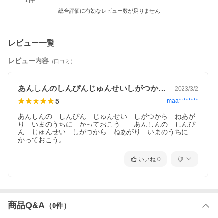
1
件
総合評価に有効なレビュー数が足りません
レビュー一覧
レビュー内容
（口コミ）
あんしんのしんぴんじゅんせいしがつから…
2023/3/2
5
maa********
あんしんの　しんぴん　じゅんせい　しがつから　ねあが
り　いまのうちに　かっておこう　　あんしんの　しんぴ
ん　じゅんせい　しがつから　ねあがり　いまのうちに　
こちらの商品には、便利でお得なセットパーツがあります。
いいね
0
▼
エンジンガスケットセットNA8
〈セット内容〉
ガスケットヘッドカバー （BP05-10-235C）x1
オイルシール クランク テール（BP05-11-312）x1
商品Q&A
（
0
件）
ガスケットオイルパン リヤ（B6F4-10-428）x1