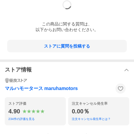
ガスケットオイルパン フロント（B6F4-10-427）x1
ガスケットエキゾーストマニホールド（BP05-13-460）x1
ガスケットインテークマニホールド（BP05-13-111）x1
ガスケット ウォーターポンプ正面（B6BF-15-116）x1
ガスケットメタル ウォーターポンプ サイド（B366-15-165）x1
この
商品
に関する質問は、
ガスケット サーモスタット（B621-15-173）x2
オイルシール クランク シャフト フロント（B3C7-10-602A）x1
以下からお問い合わせください。
オイルシール カムシャフト（FS05-10-602A）x2
ガスケット オイルクーラー（KL01-14-702A）x1
バルブ シール インテーク（KL01-10-155）x8
ストアに質問を投稿する
バルブ シール エキゾースト（KL02-10-155）x8
Oリング オイル ポンプ（FE1H-14-122B）x1
Oリング クランク角センサー（9954-10-3801）x1
ガスケット オイルストレーナー（B6BF-14-248）x1
ピンチューブラー ヘッド勘合リング（B630-10-306）x2
ストア情報
Oリング サーモハウジング（B61P-15-106A）x1
Oリング ウォーターポンプ（E301-15-287）x1
Oリング オイル レベルゲージ（9954-10-0906）x1
マルハモータース maruhamotors
ストア評価
注文キャンセル発生率
4.90
0.00％
234
件の評価を見る
注文キャンセル発生率とは？