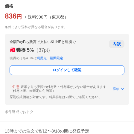
価格
836
円
+ 送料
990
円
（
東京都
）
条件により送料が異なる場合があります。
全額PayPay残高で支払い&LINEと連携で
内訳
獲得
5
%
（
37
pt）
獲得のうち4.5%は
利用先・期間限定
ログインして確認
ご注意
表示よりも実際の付与数・付与率が少ない場合があります
詳細
（付与上限、未確定の付与等）
原則税抜価格が対象です。特典詳細は内訳でご確認ください。
条件達成でおトク
13時までの注文で8/12〜8/18の間に発送予定