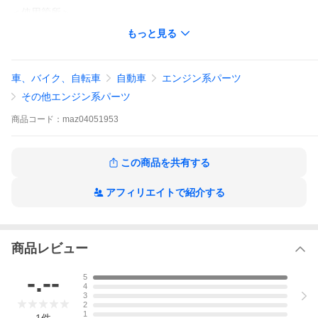
＜使用箇所＞
NA6CE:エンジンパーツ:1200 バルブシステム
もっと見る
NA8C:エンジンパーツ:1200 バルブシステム
NB6:エンジンパーツ:1010 ヘッド & カバー
NB6:エンジンパーツ:1200 バルブシステム
NB8:エンジンパーツ:1010 ヘッド & カバー
車、バイク、自転車
自動車
エンジン系パーツ
NB8:エンジンパーツ:1200 バル
その他エンジン系パーツ
＜メーカー品番＞
KL01-10-155
商品
コード：
maz04051953
※こちらの商品は、単品（1個）販売です。尚、１台に8個必要で
す。
この商品を共有する
※こちらの商品には、便利でお得なセットパーツがあります。
エンジンガスケットセットNA8
アフィリエイトで紹介する
下記商品説明欄に、詳細が記載してあります。写真とテキストを
クリック（タップ）すると商品ページに飛べます。
バルブ シールインテーク 全車 KL01-10-155をお探しなら、ロー
ドスタープロショップのマルハモータースへ
商品レビュー
-.--
5
4
3
2
1