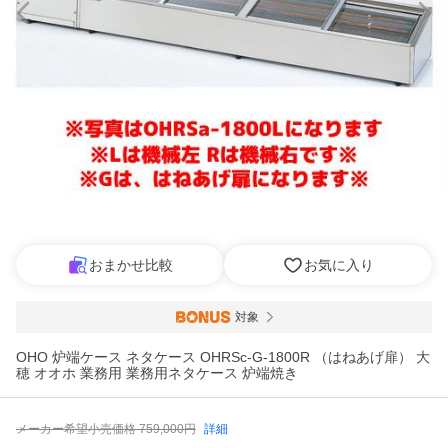
おまかせ比較
お気に入り
対象
OHO 炉端ケース ネタケース OHRSc-G-1800R （はねあげ扉） 大
穂 オオホ 業務用 業務用ネタケース 炉端焼き
メーカー希望小売価格
759,000
円
詳細