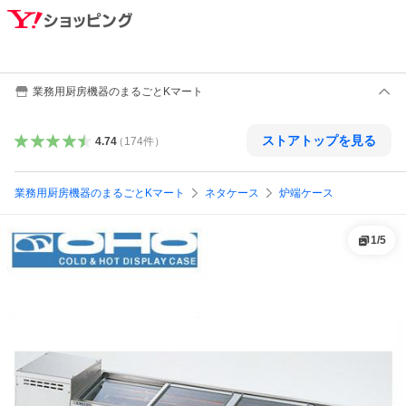
業務用厨房機器のまるごとKマート
ストアトップを見る
4.74
（
174
件
）
業務用厨房機器のまるごとKマート
ネタケース
炉端ケース
1
/
5