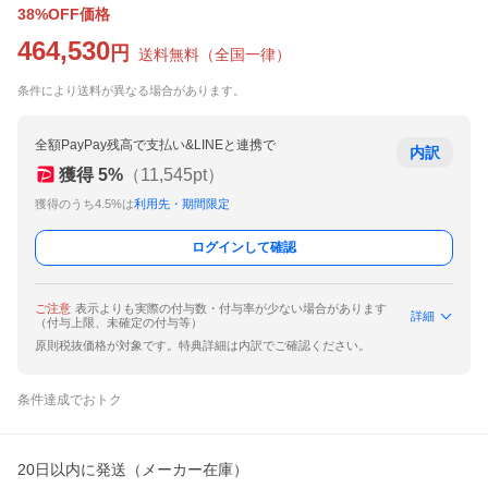
38%OFF価格
464,530
円
送料無料
（
全国一律
）
条件により送料が異なる場合があります。
全額PayPay残高で支払い&LINEと連携で
内訳
獲得
5
%
（
11,545
pt）
獲得のうち4.5%は
利用先・期間限定
ログインして確認
ご注意
表示よりも実際の付与数・付与率が少ない場合があります
詳細
（付与上限、未確定の付与等）
原則税抜価格が対象です。特典詳細は内訳でご確認ください。
条件達成でおトク
20日以内に発送（メーカー在庫）