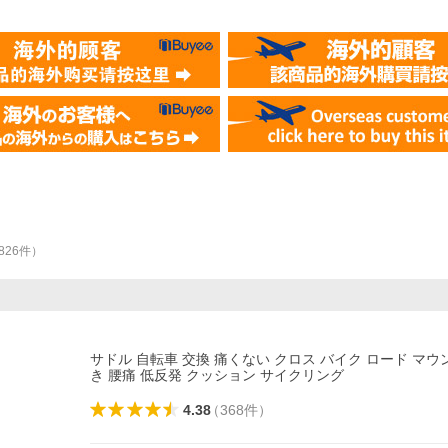
,826
件
）
サドル 自転車 交換 痛くない クロス バイク ロード マウ
き 腰痛 低反発 クッション サイクリング
4.38
（
368
件
）