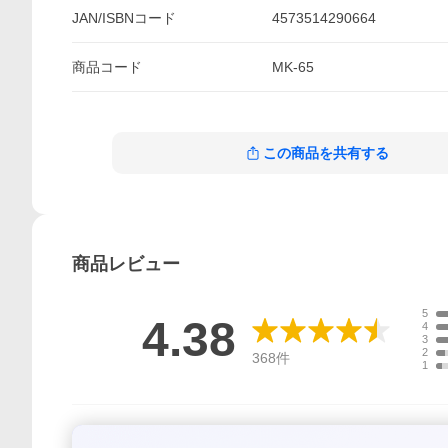
JAN/ISBNコード
4573514290664
商品
コード
MK-65
この商品を共有する
商品
レビュー
5
4.38
4
3
2
368
件
1