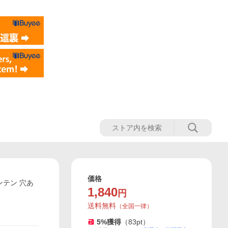
価格
ンテン 穴あ
1,840
円
送料無料
（
全国一律
）
5
%獲得
（
83
pt）