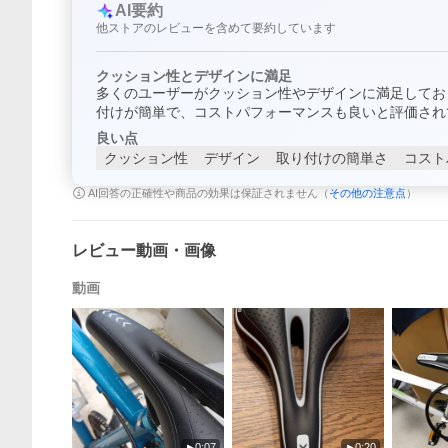
AI要約
他ストアのレビューを含めて要約しています
クッション性とデザインに満足
多くのユーザーがクッション性やデザインに満足してお
付けが簡単で、コストパフォーマンスも良いと評価され
良い点
クッション性
デザイン
取り付けの簡単さ
コスト
AI回答の正確性や商品の効果は保証されません（
その他の注意点
）
レビュー動画・画像
動画
0:07
0:20