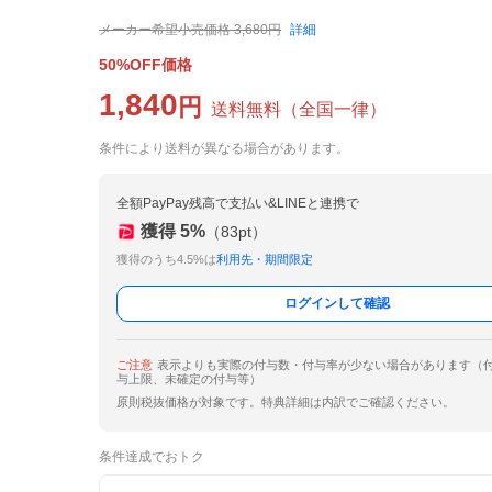
メーカー希望小売価格
3,680
円
詳細
50%OFF価格
1,840
円
送料無料
（
全国一律
）
条件により送料が異なる場合があります。
全額PayPay残高で支払い&LINEと連携で
獲得
5
%
（
83
pt）
獲得のうち4.5%は
利用先・期間限定
ログインして確認
ご注意
表示よりも実際の付与数・付与率が少ない場合があります（
与上限、未確定の付与等）
原則税抜価格が対象です。特典詳細は内訳でご確認ください。
条件達成でおトク