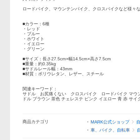
ロードバイク、マウンテンバイク、クロスバイクなど様々
■カラー：6種
・レッド
・ブルー
・ホワイト
・イエロー
・グリーン
■サイズ：長さ27.5cm×幅14.5cm×高さ7.5cm
■重量：約0.35kg
■サドルレール幅：43mm
■材質：ポリウレタン、レザー、スチール
関連キーワード：
サドル お尻痛くない クロスバイク ロードバイク マウン
ドル ブラウン 茶色 チェレステ ピンク イエロー 青 赤 サ
商品
カテゴリ
MARK公式ショップ
車、バイク、自転車