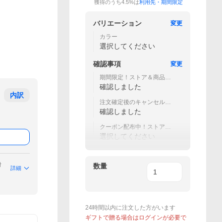
獲得のうち4.5%は
利用先・期間限定
バリエーション
変更
カラー
選択してください
確認事項
変更
期間限定！ストア＆商品レ
ビュー投稿で30日→1年保
確認しました
証！
内訳
注文確定後のキャンセル、
住所変更は承れません
確認しました
クーポン配布中！ストア内
どれでも２点以上同時注文
選択してください
で5％OFF
付
数量
詳細
24時間以内に注文した方がいます
ギフトで贈る場合はログインが必要で