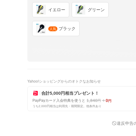
イエロー
グリーン
ブラック
人気
Yahoo!ショッピングからのオトクなお知らせ
合計5,000円相当プレゼント！
1,840
0
PayPayカード入会特典を使うと
円
円
うち2,000円相当は利用先・期間限定。他条件あり
違反申告