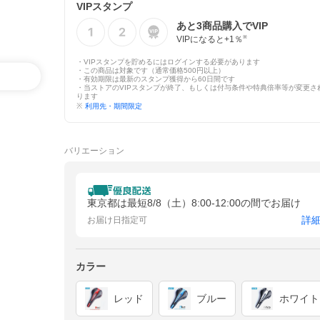
VIPスタンプ
あと
3
商品購入でVIP
VIPになると+
1
％
※
・VIPスタンプを貯めるにはログインする必要があります
・この商品は対象です（通常価格500円以上）
・有効期限は最新のスタンプ獲得から60日間です
・当ストアのVIPスタンプが終了、もしくは付与条件や特典倍率等が変更さ
ります
※
利用先・期間限定
バリエーション
東京都は最短8/8（土）8:00-12:00の間でお届け
詳
お届け日指定可
カラー
レッド
ブルー
ホワイト