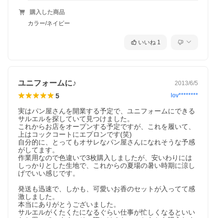
購入した商品
カラー/ネイビー
いいね
1
ユニフォームに♪
2013/6/5
5
lov********
実はパン屋さんを開業する予定で、ユニフォームにできる
サルエルを探していて見つけました。

これからお店をオープンする予定ですが、これを履いて、
上はコックコートにエプロンです(笑)

自分的に、とってもオサレなパン屋さんになれそうな予感
がしてます。

作業用なので色違いで3枚購入しましたが、安いわりには
しっかりとした生地で、これからの夏場の暑い時期に涼し
げでいい感じです。

発送も迅速で、しかも、可愛いお香のセットが入ってて感
激しました。

本当にありがとうございました。

サルエルがくたくたになるぐらい仕事が忙しくなるといい