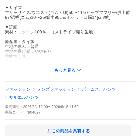
▼サイズ
フリーサイズ/ウエスト(ゴム・紐)50〜114/ヒップフフリー/股上前
67/裾幅(ゴム)10〜25/総丈95cm/ポケット口幅14[cm/約]
▼詳細
素材：コットン100％ （ストライプ織り生地）
原産国：タイ製
生地の厚み：普通
生地の透け感：やや有り
伸縮性：無し
裏地：無し
ポケット有無：有（両サイド）
もっと見る
裾上げ：不可
※検索用※【 アジアン ファッション 服 エスニック オリエンタル
アジアンテイスト ボヘミアン 山ガール メンズ 男女兼用 ユニセッ
ファッション
メンズファッション
ボトムス、パンツ
クス アラジンパンツ M L LL XL 3L 9号 11号 13号 15号 17号 マタ
ニティ 妊婦 カンケーン イージーパンツ ストライプ コットン 綿1
サルエルパンツ
00% バルーンパンツ サムエルパンツ もんぺ フリーサイズ 大きめ
ストリート ヒップホップ hiphop ダンス 衣装 ヨガ アラジンパン
販売期間：
2026/8/4 12:00
〜
2026/8/18 11:59
ツ アラビアンパンツ ハーレムパンツ ボーイフレンドパンツ 和服
商品
コード：
rp04027
和装 袴 フェス ダンス 学祭 学校祭 学園祭 レジャー キャンプ アウ
ドドア ユニフォーム ストライプ 杢カラー 大きいサイズ・レディ
ース ワンピース ベアトップ 春 夏 秋 冬 オールシーズン 夏フェス
服 作業服 ニッカ ポッカ 鳶服 ワイドパンツ 秋服 冬服 20代 30代 4
この商品を共有する
0代 50代 】 爆買