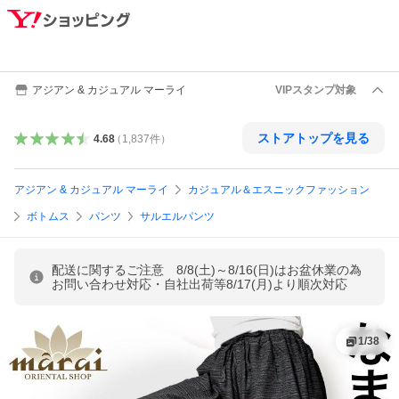
アジアン & カジュアル マーライ
VIPスタンプ対象
ストアトップを見る
4.68
（
1,837
件
）
アジアン & カジュアル マーライ
カジュアル＆エスニックファッション
ボトムス
パンツ
サルエルパンツ
配送に関するご注意 8/8(土)～8/16(日)はお盆休業の為
お問い合わせ対応・自社出荷等8/17(月)より順次対応
1
/
38