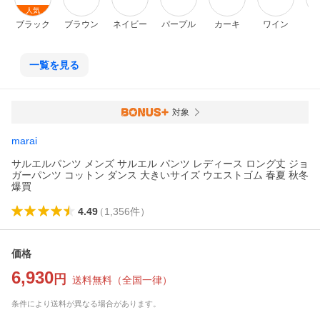
人気
ブラック
ブラウン
ネイビー
パープル
カーキ
ワイン
レ
一覧を見る
対象
marai
サルエルパンツ メンズ サルエル パンツ レディース ロング丈 ジョ
ガーパンツ コットン ダンス 大きいサイズ ウエストゴム 春夏 秋冬
爆買
4.49
（
1,356
件
）
価格
6,930
円
送料無料
（
全国一律
）
条件により送料が異なる場合があります。