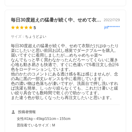
毎日30度超えの猛暑が続く中、せめて衣…
2022/7/29
5
jnf********
サイズ
：
ちょうどよい
毎日30度超えの猛暑が続く中、せめて衣類だけはゆったり
楽にしたいと思い前回お試し感覚でダークブルーを購入。

届いてすぐに着用しましたが‥‥めちゃめちゃ楽〜

なんでもっと早く買わなかったんだろーってくらいに履き
心地も動き易さも快適で、すぐに色違いで5着注文し合計6
色をローテーションしています。

他のかたのコメントにある透け感を私は感じませんが、念
の為に黒の一部丈レギンスを中に着用しています。

色の濃い物は色落ちが凄いですが、洗面台で押し洗いすれ
ば洗濯も簡単。しっかり絞らなくても、これだけ暑いと緩
い絞り具合でも数時間で乾くので助かってます。

また違う色が欲しくなったら再注文したいと思います。
投稿者情報
女性/41kg～45kg/151cm～155cm
普段着ているサイズ：M