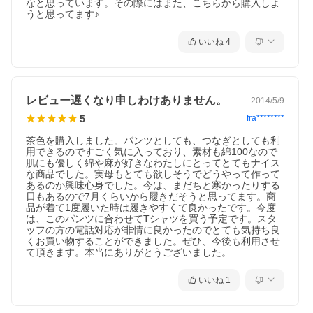
なと思っています。その際にはまた、こちらから購入しよ
うと思ってます♪
いいね
4
レビュー遅くなり申しわけありません。
2014/5/9
5
fra********
茶色を購入しました。パンツとしても、つなぎとしても利
用できるのですごく気に入っており、素材も綿100なので
肌にも優しく綿や麻が好きなわたしにとってとてもナイス
な商品でした。実母もとても欲しそうでどうやって作って
あるのか興味心身でした。今は、まだちと寒かったりする
日もあるので7月くらいから履きだそうと思ってます。商
品が着て1度履いた時は履きやすくて良かったです。今度
は、このパンツに合わせてTシャツを買う予定です。スタ
ッフの方の電話対応が非情に良かったのでとても気持ち良
くお買い物することができました。ぜひ、今後も利用させ
て頂きます。本当にありがとうございました。
いいね
1