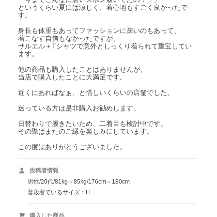
というくらい夏には涼しく、着心地もすごく良かったで
す。

身長も体重もあってファッションに疎いのもあって、

着こなす自信もなかったですが、

サルエル＋Tシャツで意外としっくり着られて重宝してい
ます。

他の商品も購入したことはありませんが、

当店で購入したことに大満足です。

近くにあればなぁ、と惜しいくらいの店舗でした。

迷っている方は是非購入お勧めします。

日替わりで履きたいため、二着目も検討中です。

その際はまたのご縁を楽しみにしています。

この度はありがとうございました。
投稿者情報
男性/20代/81kg～85kg/176cm～180cm
普段着ているサイズ：LL
購入した商品