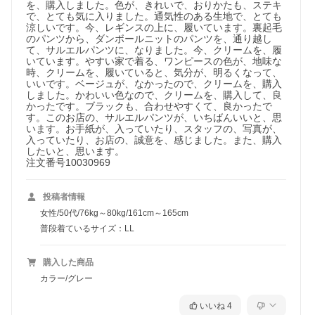
を、購入しました。色が、きれいで、おりかたも、ステキ
で、とても気に入りました。通気性のある生地で、とても
涼しいです。今、レギンスの上に、履いています。裏起毛
のパンツから、ダンボールニットのパンツを、通り越し
て、サルエルパンツに、なりました。今、クリームを、履
いています。やすい家で着る、ワンピースの色が、地味な
時、クリームを、履いていると、気分が、明るくなって、
いいです。ベージュが、なかったので、クリームを、購入
しました。かわいい色なので、クリームを、購入して、良
かったです。ブラックも、合わせやすくて、良かったで
す。このお店の、サルエルパンツが、いちばんいいと、思
います。お手紙が、入っていたり、スタッフの、写真が、
入っていたり、お店の、誠意を、感じました。また、購入
したいと、思います。

注文番号10030969
投稿者情報
女性/50代/76kg～80kg/161cm～165cm
普段着ているサイズ：LL
購入した商品
カラー/グレー
いいね
4