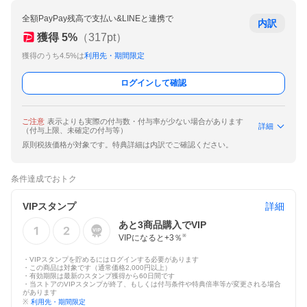
全額PayPay残高で支払い&LINEと連携で
内訳
獲得
5
%
（
317
pt）
獲得のうち4.5%は
利用先・期間限定
ログインして確認
ご注意
表示よりも実際の付与数・付与率が少ない場合があります
詳細
（付与上限、未確定の付与等）
原則税抜価格が対象です。特典詳細は内訳でご確認ください。
条件達成でおトク
VIPスタンプ
詳細
あと
3
商品購入でVIP
VIPになると+
3
％
※
・VIPスタンプを貯めるにはログインする必要があります
・この商品は対象です（通常価格2,000円以上）
・有効期限は最新のスタンプ獲得から60日間です
・当ストアのVIPスタンプが終了、もしくは付与条件や特典倍率等が変更される場合
があります
※
利用先・期間限定