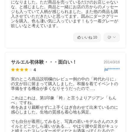
になりました。ただ商品を売っているだけのお店じゃない
な、と感じました。商品と一緒にお店の方からのメッセー
ジも入っていて人柄が感じられました。また他の商品も購
入させていただきたいと思ってます。因みにダークグリー
ンを購入、色も凄い気に入っています！もう一着グレーが
欲しいなと考えています。
いいね
10
サルエル初体験・・・面白い！
2014/3/16
4
jtd********
実のところ商品説明欄のレビュー例の中の「袴代わりに」
の文が目に留まって購入しました。和服を着てイベントの
準備をする機会が多くなりそうだったので…。

これはこれは、第1印象「袴」と言うよりアジアン「もん
ぺ」ですね。

布をあまり裁断せずに上手くはぎ合わせて出来ているのに
感心しました。生地の質感も着心地も満足。

でも自分が着用してみると、写真の若いモデルさんのスタ
イルとどこかしら違いがある…。やはり腰や足首がキュッ
と締まったスレンダーボディだとお洒落っぽくなるので