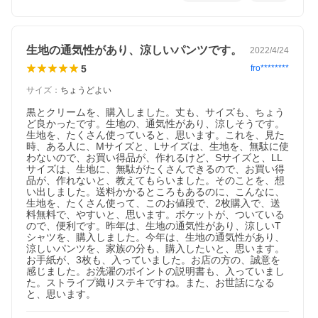
生地の通気性があり、涼しいパンツです。
2022/4/24
5
fro********
サイズ
：
ちょうどよい
黒とクリームを、購入しました。丈も、サイズも、ちょう
ど良かったです。生地の、通気性があり、涼しそうです。
生地を、たくさん使っていると、思います。これを、見た
時、ある人に、Mサイズと、Lサイズは、生地を、無駄に使
わないので、お買い得品が、作れるけど、Sサイズと、LL
サイズは、生地に、無駄がたくさんできるので、お買い得
品が、作れないと、教えてもらいました。そのことを、想
い出しました。送料かかるところもあるのに、こんなに、
生地を、たくさん使って、このお値段で、2枚購入で、送
料無料で、やすいと、思います。ポケットが、ついている
ので、便利です。昨年は、生地の通気性があり、涼しいT
シャツを、購入しました。今年は、生地の通気性があり、
涼しいパンツを、家族の分も、購入したいと、思います。
お手紙が、3枚も、入っていました。お店の方の、誠意を
感じました。お洗濯のポイントの説明書も、入っていまし
た。ストライプ織りステキですね。また、お世話になる
と、思います。