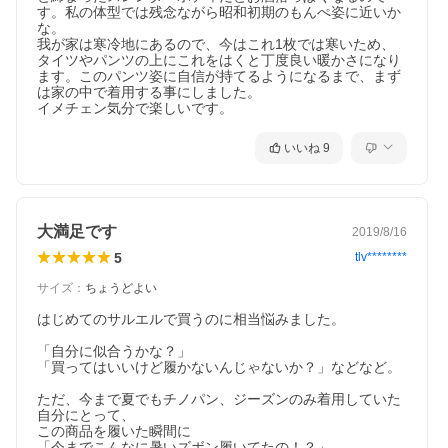
す。私の体型では残念ながら昭和初期のもんぺ姿に近いか
な。

我が家は寒冷地にあるので、今はこれ1枚では寒いため、
タイツやパンツの上にこれをはくと丁度良い暖かさになり
ます。このパンツ姿に自信が持てるようになるまで、まず
は家の中で着用する事にしました。

イメチェン気分で楽しいです。
いいね
9
大満足です
2019/8/16
5
tlv********
サイズ
：
ちょうどよい
はじめてのサルエルで買うのに相当悩みました。

「自分に似合うかな？」

「買ってはいいけど履かないんじゃないか？」などなど。

ただ、今まで夏でもチノパン、ジーズンのみ着用していた
自分にとって、

この商品を履いた瞬間に

「今までこんなに暑いズボン履いてたの！？」
