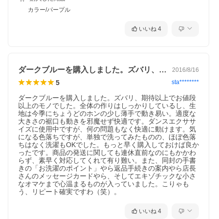
カラー/パープル
いいね
4
ダークブルーを購入しました。ズバリ、期…
2016/8/16
5
sta********
ダークブルーを購入しました。ズバリ、期待以上でお値段
以上のモノでした。全体の作りはしっかりしているし、生
地は今季にちょうどのホンの少し薄手で動き易い。適度な
大きさの裾口も動きを邪魔せず快適です。ダンスエクササ
イズに使用中ですが、何の問題もなく快適に動けます。気
になる色落ちですが、単独で洗ってみたものの、ほぼ色落
ちはなく洗濯もOKでした。もっと早く購入しておけば良か
ったです。商品の発送に関しても連休直前なのにもかかわ
らず、素早く対応してくれて有り難い。また、同封の手書
きの「お洗濯のポイント」やら返品手続きの案内やら店長
さんのメッセージカードやら、そしてエキゾチックな小さ
なオマケまで心温まるものが入っていました。こりゃも
う、リピート確実ですわ（笑）。
いいね
4