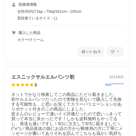
投稿者情報
女性/50代/71kg～75kg/161cm～165cm
普段着ているサイズ：LL
購入した商品
カラー/クリーム
いいね
3
エスニックサルエルパンツ初
2014/8/6
5
non********
ネットでかなり検索してこの商品にたどり着きました。

初サルエルパンツだったので実物を見ないで購入して失敗
する可能性も…と思いお安くてカラーバリエーションがあ
りポケット付きのこの商品にしました。

皆さんのレビューで凄いイイ評価だったので思いっきって
買って本当に良かったです！しかも送料無料もやってる
し、発送も速いですし！8/1に注文して8/3に届きました＼
(^o^)／商品発送の袋にお店の方から郵便局の方に丁寧にメ
ッセージが書いてありそれを読んでこちらも温かい気持ち