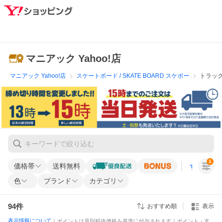
マニアック Yahoo!店
マニアック Yahoo!店
スケートボード / SKATE BOARD スケボー
トラック 
1
価格帯
送料無料
すべての条
色
ブランド
カテゴリ
94
件
おすすめ順
表示
表示情報について
｜ポイントは原則税抜価格を基準に付与されます｜ポイント・支