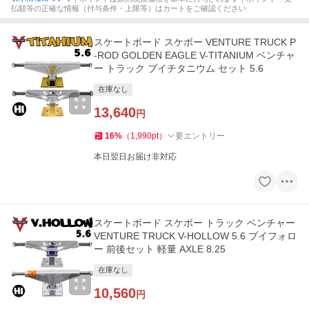
払額等の正確な情報（付与条件・上限等）はカートをご確認ください
スケートボード スケボー VENTURE TRUCK P
-ROD GOLDEN EAGLE V-TITANIUM ベンチャ
ー トラック ブイチタニウム セット 5.6
在庫なし
13,640
円
16
%
（
1,990
pt
）
要エントリー
本日翌日お届け非対応
スケートボード スケボー トラック ベンチャー
VENTURE TRUCK V-HOLLOW 5.6 ブイフォロ
ー 前後セット 軽量 AXLE 8.25
在庫なし
10,560
円