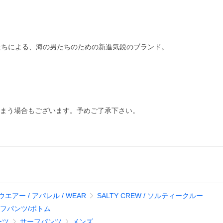
たちによる、海の男たちのための新進気鋭のブランド。
しまう場合もございます。予めご了承下さい。
ウエアー / アパレル / WEAR
SALTY CREW / ソルティークルー
フパンツ/ボトム
ーツ
サーフパンツ
メンズ