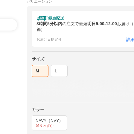
バリエーション
8時間5分以内
の注文で最短
明日9:00-12:00
お届け（
都）
詳
お届け日指定可
サイズ
M
L
カラー
NAVY（NVY）
残りわずか