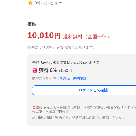
0
件のレビュー
価格
10,010
円
送料無料
（
全国一律
）
条件により送料が異なる場合があります。
全額PayPay残高で支払い&LINEと連携で
獲得
6
%
（
550
pt）
獲得のうち5.5%は
利用先・期間限定
ログインして確認
ご注意
表示よりも実際の付与数・付与率が少ない場合があります（
与上限、未確定の付与等）
原則税抜価格が対象です。特典詳細は内訳でご確認ください。