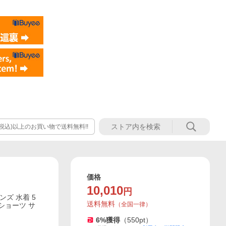
(税込)以上のお買い物で送料無料!!
価格
10,010
円
ンズ 水着 5
送料無料
（
全国一律
）
ードショーツ サ
6
%獲得
（
550
pt）