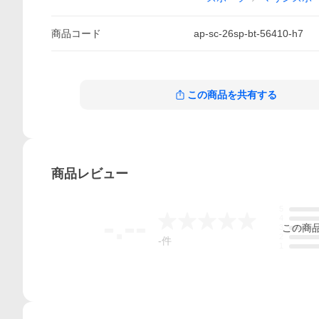
商品
コード
ap-sc-26sp-bt-56410-h7
この商品を共有する
商品
レビュー
5
-.--
4
この
商
3
2
-
件
1