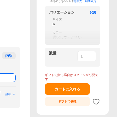
獲得のうち5.5%は
利用先・期間限定
バリエーション
変更
サイズ
M
カラー
選択してください
数量
内訳
ギフトで贈る場合はログインが必要で
す
カートに入れる
付
詳細
ギフトで
贈る