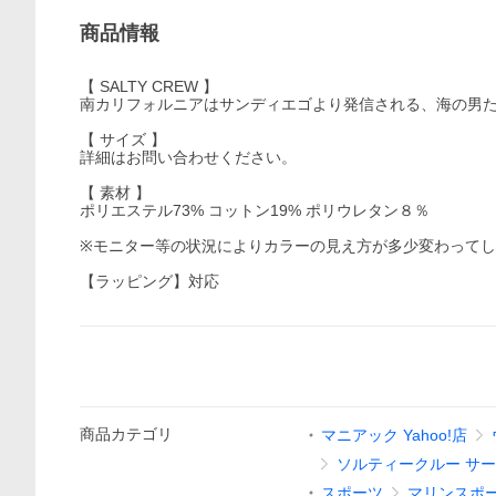
商品情報
【 SALTY CREW 】
南カリフォルニアはサンディエゴより発信される、海の男
【 サイズ 】
詳細はお問い合わせください。
【 素材 】
ポリエステル73% コットン19% ポリウレタン８％
※モニター等の状況によりカラーの見え方が多少変わって
【ラッピング】対応
商品
カテゴリ
マニアック Yahoo!店
ソルティークルー サー
スポーツ
マリンスポ