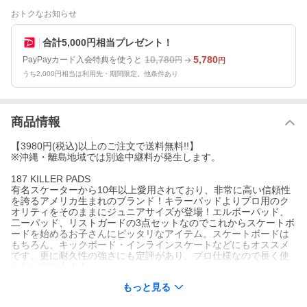
おトクなお知らせ
合計5,000円相当プレゼント！
10,780
5,780
PayPayカード入会特典を使うと
円
円
うち2,000円相当は利用先・期間限定。他条件あり
商品情報
【3980円(税込)以上のご注文で送料無料!!】
※沖縄・離島地域では別途中継料が発生します。
187 KILLER PADS
有名スケーターから10年以上愛用されており、非常に高い信頼性
を誇るアメリカ生まれのブランド！キラーパッドよりプロ用のク
オリティをそのままにジュニアサイズが登場！エルボーパッド、
二ーパッド、リストガードの3点セットなのでこれからスケートボ
ードを始めるお子さんにピッタリなアイテム。スケートボードは
もちろん、キックボード・インラインスケートなどにもオススメ
です。更に耐久性の強さにも定評があり、プロ仕様なので長く使
いたい方にも！！
もっと見る
【サイズ】
▼キッズ用：目安４ - 10 才まで▼