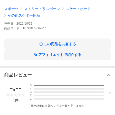
▼KNEE:約22.86cm-約27.94cm
▼ELBOW:約15.24cm-約20.32cm
スポーツ
ストリート系スポーツ
スケートボード
▼WRIST:約15.24cm-約17.78cm
その他スケボー用品
※モニター等の状況によりカラーの見え方が多少変わってしまう
場合もございます。予めご了承下さい。※体格、成長差など条件
発売日：
2022/10/22
が様々なので上記は目安になります。
商品
コード：
187killer-jrsix-h7
【ラッピング】対応
この商品を共有する
アフィリエイトで紹介する
商品レビュー
-.--
5
4
3
2
1
1
件
総合評価に有効なレビュー数が足りません