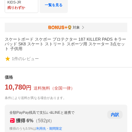
KIDS-JR
一覧を見る
残りわずか
対象
スケートボード スケボー プロテクター 187 KILLER PADS キラー
パッド SK8 スケート ストリート スポーツ用 スケーター 3点セッ
ト 子供用
1
件のレビュー
価格
10,780
円
送料無料
（
全国一律
）
条件により送料が異なる場合があります。
全額PayPay残高で支払い&LINEと連携で
内訳
獲得
6
%
（
592
pt）
獲得のうち5.5%は
利用先・期間限定