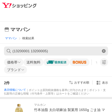
ママパン
ママパン
検索結果
価格帯
送料無料
すべての条
ブランド
2
件
おすすめ順
表示
表示情報について
｜ポイントは原則税抜価格を基準に付与されます｜ポイント・支
払額等の正確な情報（付与条件・上限等）はカートをご確認ください
マルホン
竹本油脂 太白胡麻油 製菓用 1650g ごま油 マ