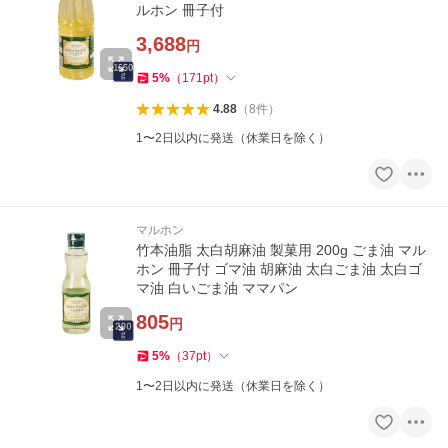
ルホン 冊子付
3,688
円
5
%
（
171
pt
）
4.88
（
8
件
）
1〜2日以内に発送（休業日を除く）
マルホン
竹本油脂 太白胡麻油 製菓用 200g ごま油 マル
ホン 冊子付 ゴマ油 胡麻油 太白ごま油 太白ゴ
マ油 白いごま油 ママパン
805
円
5
%
（
37
pt
）
1〜2日以内に発送（休業日を除く）