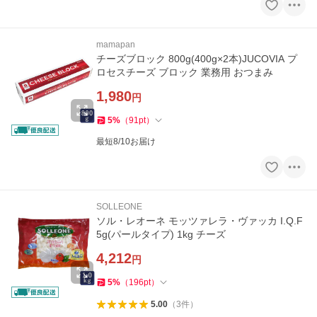
mamapan
チーズブロック 800g(400g×2本)JUCOVIA プ
ロセスチーズ ブロック 業務用 おつまみ
1,980
円
5
%
（
91
pt
）
最短8/10お届け
SOLLEONE
ソル・レオーネ モッツァレラ・ヴァッカ I.Q.F
5g(パールタイプ) 1kg チーズ
4,212
円
5
%
（
196
pt
）
5.00
（
3
件
）