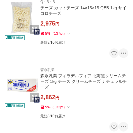
Q・B・B
チーズ カットチーズ 14×15×15 QBB 1kg サイ
コロチーズ
2,975
円
5
%
（
137
pt
）
最短8/10お届け
森永乳業
森永乳業 フィラデルフィア 北海道クリームチ
ーズ 1kg チーズ クリームチーズ ナチュラルチ
ーズ
2,862
円
5
%
（
132
pt
）
最短8/10お届け