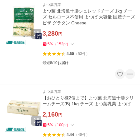
よつ葉乳業
よつ葉 北海道十勝シュレッドチーズ 1kg チー
ズ セルロース不使用 よつば 大容量 国産チーズ
ピザ グラタン Cheese
3,280
円
5
%
（
152
pt
）
4.60
（
53
件
）
最短8/10お届け
よつ葉乳業
【おひとり様2個まで】よつ葉 北海道十勝クリ
ームチーズ(B) 1kg チーズ よつ葉乳業 よつば
2,160
円
5
%
（
100
pt
）
4.44
（
48
件
）