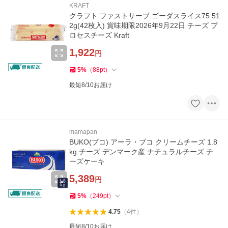
KRAFT
クラフト ファストサーブ ゴーダスライス75 51
2g(42枚入) 賞味期限2026年9月22日 チーズ プ
ロセスチーズ Kraft
1,922
円
5
%
（
88
pt
）
最短8/10お届け
mamapan
BUKO(ブコ) アーラ・ブコ クリームチーズ 1.8
kg チーズ デンマーク産 ナチュラルチーズ チ
ーズケーキ
5,389
円
5
%
（
249
pt
）
4.75
（
4
件
）
最短8/10お届け