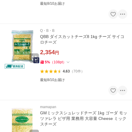
最短8/10お届け
Q・B・B
QBB ダイスカットチーズ8 1kg チーズ サイコ
ロチーズ
2,354
円
5
%
（
108
pt
）
4.63
（
70
件
）
最短8/10お届け
mamapan
GMミックスシュレッドチーズ 1kg ゴーダ モッ
ツァレラ ピザ用 業務用 大容量 Cheese ミック
スチーズ