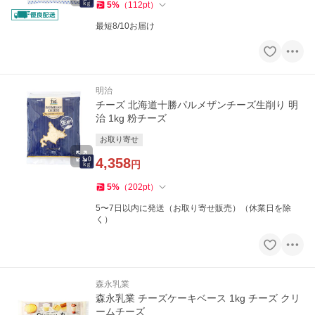
5
%
（
112
pt
）
最短8/10お届け
明治
チーズ 北海道十勝パルメザンチーズ生削り 明
治 1kg 粉チーズ
お取り寄せ
4,358
円
5
%
（
202
pt
）
5〜7日以内に発送（お取り寄せ販売）（休業日を除
く）
森永乳業
森永乳業 チーズケーキベース 1kg チーズ クリ
ームチーズ