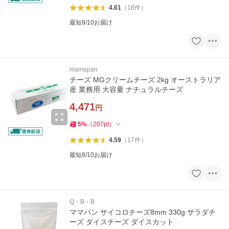
4.61
（
18
件
）
最短8/10お届け
mamapan
チーズ MGクリームチーズ 2kg オーストラリア
産 業務用 大容量 ナチュラルチーズ
4,471
円
5
%
（
207
pt
）
4.59
（
17
件
）
最短8/10お届け
Q・B・B
ママパン サイコロチーズ8mm 330g サラダチ
ーズ ダイスチーズ ダイスカット