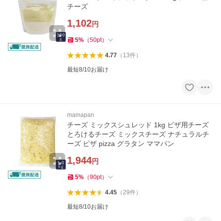
チーズ
1,102
円
5
%
（
50
pt
）
4.77
（
13
件
）
最短8/10お届け
mamapan
チーズ ミックスシュレッド 1kg ピザ用チーズ
とろけるチーズ ミックスチーズ ナチュラルチ
ーズ ピザ pizza グラタン ママパン
1,944
円
5
%
（
90
pt
）
4.45
（
29
件
）
最短8/10お届け