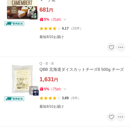
681
円
5
%
（
31
pt
）
4.17
（
29
件
）
最短8/10お届け
Q・B・B
QBB 北海道ダイスカットチーズ8 500g チーズ
1,631
円
5
%
（
75
pt
）
3.89
（
9
件
）
最短8/10お届け