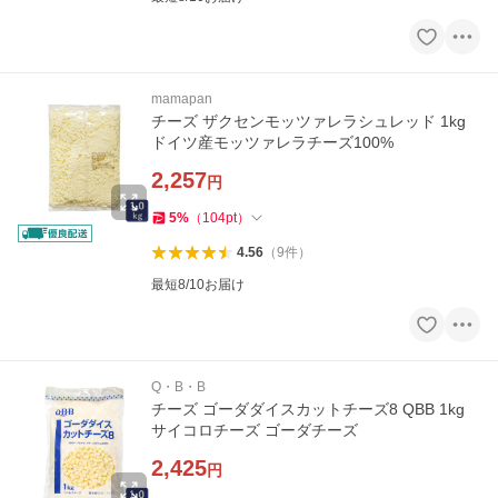
mamapan
チーズ ザクセンモッツァレラシュレッド 1kg
ドイツ産モッツァレラチーズ100%
2,257
円
5
%
（
104
pt
）
4.56
（
9
件
）
最短8/10お届け
Q・B・B
チーズ ゴーダダイスカットチーズ8 QBB 1kg
サイコロチーズ ゴーダチーズ
2,425
円