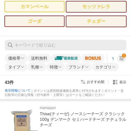
カマンベール
モッツァレラ
ゴーダ
チェダー
1
価格帯
送料無料
すべての条
タイプ
乳種
特徴
ブランド
カテゴリ
43
件
おすすめ順
表示
表示情報について
｜ポイントは原則税抜価格を基準に付与されます｜ポイント・支
払額等の正確な情報（付与条件・上限等）はカートをご確認ください
mamapan
Thise(ティーゼ) ノースシーチーズ クラシック
100g デンマーク セミハードチーズ ナチュラル
チーズ