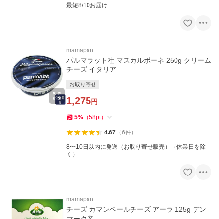
最短8/10お届け
mamapan
パルマラット社 マスカルポーネ 250g クリーム
チーズ イタリア
お取り寄せ
1,275
円
5
%
（
58
pt
）
4.67
（
6
件
）
8〜10日以内に発送（お取り寄せ販売）（休業日を除
く）
mamapan
チーズ カマンベールチーズ アーラ 125g デン
マーク産