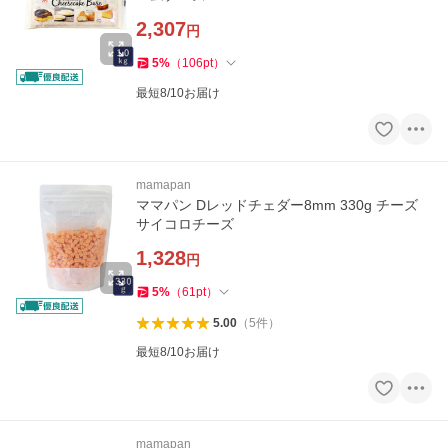
2,307
円
5
%
（
106
pt
）
最短8/10お届け
mamapan
ママパン Dレッドチェダー8mm 330g チーズ
サイコロチーズ
1,328
円
5
%
（
61
pt
）
5.00
（
5
件
）
最短8/10お届け
mamapan