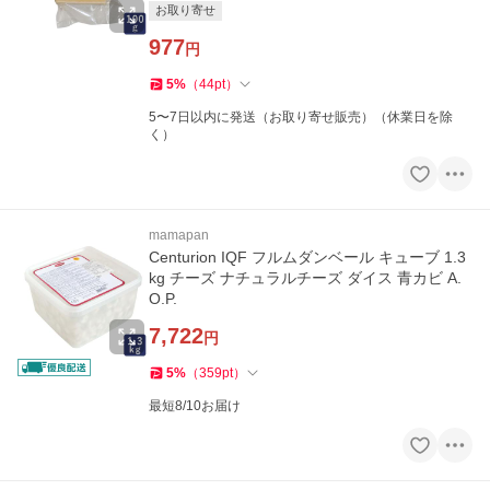
お取り寄せ
977
円
5
%
（
44
pt
）
5〜7日以内に発送（お取り寄せ販売）（休業日を除
く）
mamapan
Centurion IQF フルムダンベール キューブ 1.3
kg チーズ ナチュラルチーズ ダイス 青カビ A.
O.P.
7,722
円
5
%
（
359
pt
）
最短8/10お届け