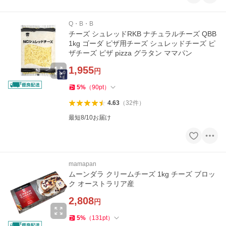
Q・B・B
チーズ シュレッドRKB ナチュラルチーズ QBB
1kg ゴーダ ピザ用チーズ シュレッドチーズ ピ
ザチーズ ピザ pizza グラタン ママパン
1,955
円
5
%
（
90
pt
）
4.63
（
32
件
）
最短8/10お届け
mamapan
ムーンダラ クリームチーズ 1kg チーズ ブロッ
ク オーストラリア産
2,808
円
5
%
（
131
pt
）