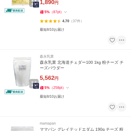
1,890
円
5
%
（
87
pt
）
4.70
（
37
件
）
最短8/10お届け
森永乳業
森永乳業 北海道チェダー100 1kg 粉チーズ チ
ーズパウダー
5,562
円
5
%
（
258
pt
）
最短8/10お届け
mamapan
ママパン グレイテッドエダム 190g チーズ 粉