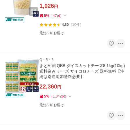
1,026
円
5
%
（
47
pt
）
4.30
（
10
件
）
最短8/10お届け
Q・B・B
まとめ割 QBB ダイスカットチーズ8 1kg(10kg)
送料込み チーズ サイコロチーズ 送料無料【沖
縄は別途追加送料必要】
22,360
円
5
%
（
1,042
pt
）
最短8/10お届け