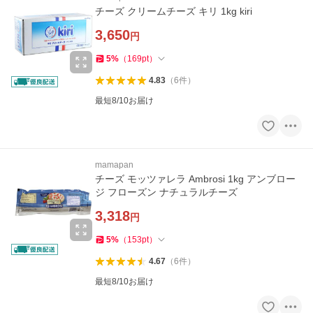
チーズ クリームチーズ キリ 1kg kiri
3,650
円
5
%
（
169
pt
）
4.83
（
6
件
）
最短8/10お届け
mamapan
チーズ モッツァレラ Ambrosi 1kg アンブロー
ジ フローズン ナチュラルチーズ
3,318
円
5
%
（
153
pt
）
4.67
（
6
件
）
最短8/10お届け