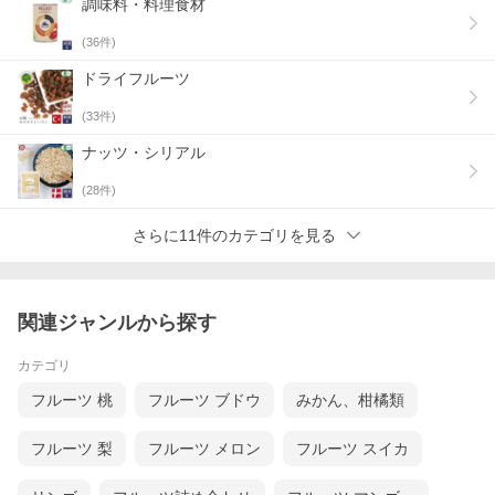
たんぱく質
調味料・料理食材
2.7g
脂質
(
36
件)
0.2g
炭水化物
ドライフルーツ
80.3g
食塩相当量
(
33
件)
0.03g
（この表示値は、目安です。）
ナッツ・シリアル
この商品のアレルギー表示について
(
28
件)
原材料に使用しているもの
8大アレルギーは含まれておりません。
さらに11件のカテゴリを見る
その他この商品についてのアレルギー情報
この製品は、えび・かに・くるみ・小麦・卵・乳・落花生のアレ
ルギー物質（特定原材料）を含む製品と同じ工場内で小分け製造
しています。
（2024年12月24日更新）
関連ジャンルから探す
カテゴリ
フルーツ 桃
フルーツ ブドウ
みかん、柑橘類
フルーツ 梨
フルーツ メロン
フルーツ スイカ