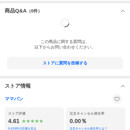
商品Q&A
（
0
件）
色が明るく柔らかで、葡萄本来の香り甘さを楽しんでいただける
この
商品
に関する質問は、
サルタナレーズン。パン・お菓子作り以外にも、ヨーグルトやク
以下からお問い合わせください。
リームチーズとあわせたり、サラダのトッピングなどでも楽しん
でいただけます。
購入前のご確認事項
ストアに質問を投稿する
・賞味期限の目安：商品発送時、残り30日以上
・配送方法：【常温】【冷蔵】【冷凍】のいずれかで同梱発送
（ご注文商品によります）
ストア情報
ママパン
・ご確認事項：※ノンコーティングのため、レーズンの水分が蒸
発しやすい特性がございます。そのため表面が白くなる場合もご
ざいます。これは果糖が表面で結晶化したもので、品質には問題
ストア評価
注文キャンセル発生率
ございません。
4.61
0.00％
※情報更新のタイミングによっては、商品ラベルに記載の内容と
異なる場合があります。ご使用の際は、商品ラベルを十分にご確
9,629
件の評価を見る
注文キャンセル発生率とは？
認の上、ご使用ください。気になる点がございましたら、メール