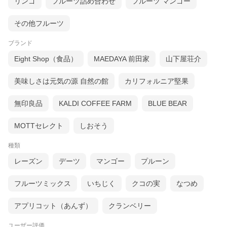
リンゴ
フルーツ詰め合わせ
フルーツ マンゴー
その他フルーツ
■ただ今のお買い得情報はこちらからチェック
！
ブランド
Eight Shop（食品）
MAEDAYA 前田家
山下屋荘介
美味しさは元気の源 自然の館
カリフォルニア堅果
無印良品
KALDI COFFEE FARM
BLUE BEAR
■新商品はこちらからチェック
！
MOTTセレクト
しおそう
種類
レーズン
デーツ
マンゴー
プルーン
フルーツミックス
いちじく
クコの実
なつめ
アプリコット（あんず）
クランベリー
ユーザー評価