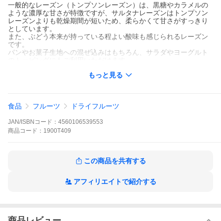
一般的なレーズン（トンプソンレーズン）は、黒糖やカラメルの
ような濃厚な甘さが特徴ですが、サルタナレーズンはトンプソン
レーズンよりも乾燥期間が短いため、柔らかくて甘さがすっきり
としています。
また、ぶどう本来が持っている程よい酸味も感じられるレーズン
です。
パンやお菓子生地への混ぜ込みはもちろん、サラダやヨーグルト
のトッピングにもご利用いただけます。
こちらのレーズンは、オイルコーティングされていません。
もっと見る
そのため、酵母おこし（天然酵母作り）などにもお使いいただけ
ます。
食品
フルーツ
ドライフルーツ
JAN/ISBNコード：
4560106539553
商品
コード：
1900T409
ハッピービレッジプロジェクト認定品
この商品を共有する
オーガニック食材を取り巻くすべての人がHappyに！
農家×製造者×販売者×消費者＝Happy♡になる仕組み。
アフィリエイトで紹介する
商品レビュー