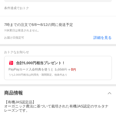
条件達成でおトク
7時までの注文で8/8〜8/12の間に発送予定
※休業日は発送されません。
詳細を見る
お届け日指定可
おトクなお知らせ
合計5,000円相当プレゼント！
1,058
0
PayPayカード入会特典を使うと
円
円
うち2,000円相当は利用先・期間限定。他条件あり
商品情報
【有機JAS認定品】
オーガニック農法に基づいて栽培された有機JAS認定のサルタナ
レーズンです。