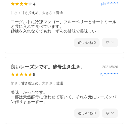
4
phr********
甘さ
：
甘さ控えめ
、
大きさ
：
普通
ご確認ください。
ヨーグルトに冷凍マンゴー、ブルーベリーとオートミール
こちらの商品は有機栽培されたレーズンです。
と共に入れて食べています。

栽培から収穫、乾燥までできる限り自然な状態で生産されて
砂糖を入れなくてもれーずんの甘味で美味しい！
います。
ぶどうの枝やステム（房とぶどうを繋いでいる小枝）がレー
ズンに付着し、混入してる場合がありますが正常品です。
いいね
0
取り除いてお召し上がりください。
▼ レシピはこちら ▼
良いレーズンです。酵母生き生き。
2021/5/26
5
rum********
キャロットケーキ
甘さ
：
甘さ控えめ
、
大きさ
：
普通
プレミアム7で作るレーズンパン
自家製漬け込みフルーツ
美味しかったです。

基本のKEY レーズンの下処理
一部は天然酵母に使わせて頂いて、それを元にレーズンパ
自家製酵母作り初心者におすすめ！レーズン酵母
ン作りまぁーすー。
いいね
0