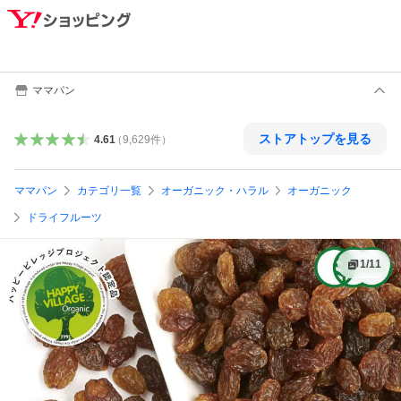
ママパン
ストアトップを見る
4.61
（
9,629
件
）
ママパン
カテゴリ一覧
オーガニック・ハラル
オーガニック
ドライフルーツ
1
/
11