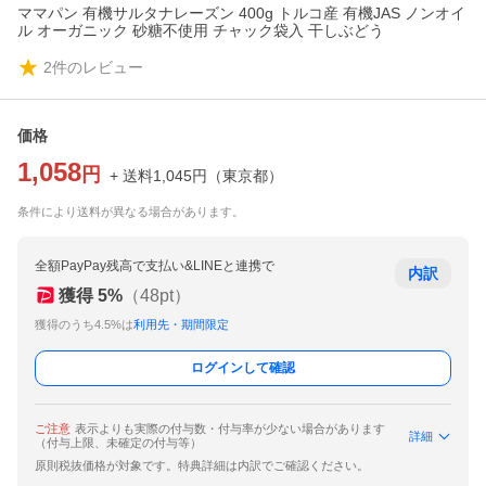
ママパン 有機サルタナレーズン 400g トルコ産 有機JAS ノンオイ
ル オーガニック 砂糖不使用 チャック袋入 干しぶどう
2
件のレビュー
価格
1,058
円
+ 送料
1,045
円
（
東京都
）
条件により送料が異なる場合があります。
全額PayPay残高で支払い&LINEと連携で
内訳
獲得
5
%
（
48
pt）
獲得のうち4.5%は
利用先・期間限定
ログインして確認
ご注意
表示よりも実際の付与数・付与率が少ない場合があります
詳細
（付与上限、未確定の付与等）
原則税抜価格が対象です。特典詳細は内訳でご確認ください。