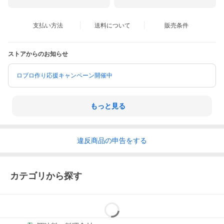
にてお問い合わせをお願いします。
原材料、原産国
支払い方法
送料について
販売条件
名称
有機サルタナレーズン
原材料名
ストアからのお知らせ
有機サルタナレーズン
保存方法
直射日光、高温・多湿を避け、15度以下で保存ください。
ロブロ作り応援キャンペーン開催中
原産国名
トルコ
加工者
もっと見る
戸倉商事株式会社 滋賀県大津市際川3丁目36-1
加工所
滋賀県大津市下阪本3丁目12-91
使用上の注意
開封後は吸湿・虫害・におい等がつくのを防ぐために、袋を密閉
違反
商品の
申告をする
して冷蔵庫で保管して下さい。
稀に異物・夾雑物が残っている場合がありますのでご注意くださ
い。
バーコード
カテゴリから探す
4560106539553
成分表示 栄養成分表示（100gあたり）
熱量
324kcal