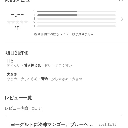
-.--
5
4
3
2
1
2
件
総合評価に有効なレビュー数が足りません
項目別評価
〜ハッピービレッジプロジェクトとは〜
甘さ
オーガニック農作物 有数の産地であるトルコ国内において自然環
甘くない
・
甘さ控えめ
・
甘い
・
すごく甘い
境を守りつつ、農家が世界に”誇れる農産物を栽培している”という
誇りを持って仕事に取り組むことができる環境を整え、安心安全
大きさ
な食物を手にする消費者にも恩恵をもたらし、結果として関係す
小さめ
・
少し小さめ
・
普通
・
少し大きめ
・
大きめ
る全員の生活向上につながりハッピーになれるプロジェクトで
す。その取り組みを行ったのがISIK(イシック)社であり、現在では
200ビレッジ、3600以上の農家が登録をしています。
レビュー一覧
具体的な取り組みとして、ISIK(イシック)社は高地生活の生産者
（農家）が安心して仕事に取り組めるよう、農業技術指導から生
レビュー内容
活用水の確保〜学校建設の支援といったことを行っており、経済
（口コミ）
的かつ精神的な支援をする仕組みです。
ハッピービレッジプロジェクトについて詳しくは
こちら
ヨーグルトに冷凍マンゴー、ブルーベリー…
2021/12/31