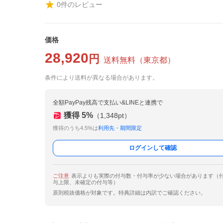
0
件のレビュー
価格
28,920
円
送料無料
（
東京都
）
条件により送料が異なる場合があります。
全額PayPay残高で支払い&LINEと連携で
獲得
5
%
（
1,348
pt）
獲得のうち4.5%は
利用先・期間限定
ログインして確認
ご注意
表示よりも実際の付与数・付与率が少ない場合があります（
与上限、未確定の付与等）
原則税抜価格が対象です。特典詳細は内訳でご確認ください。