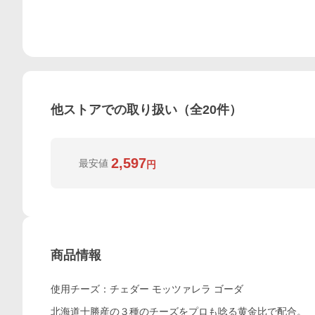
他ストアでの取り扱い（全
20
件）
2,597
最安値
円
商品情報
使用チーズ：チェダー モッツァレラ ゴーダ
北海道十勝産の３種のチーズをプロも唸る黄金比で配合。