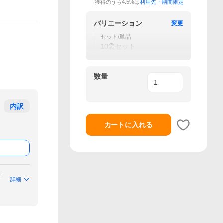
獲得のうち4.5%は
利用先・期間限定
バリエーション
変更
セット/単品
10袋セット
数量
内訳
カートに入れる
付
詳細