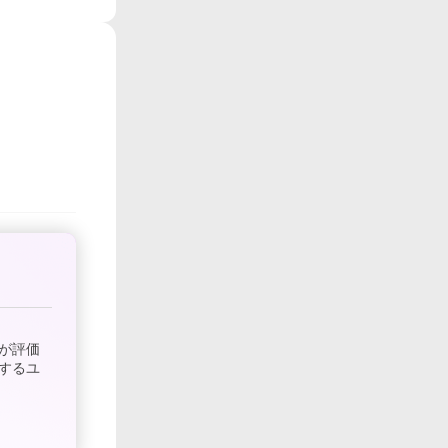
が評価
するユ