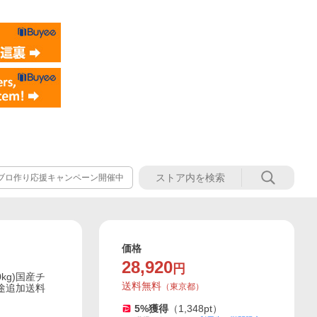
ブロ作り応援キャンペーン開催中
価格
28,920
円
kg)国産チ
送料無料
（
東京都
）
別途追加送料
5
%獲得
（
1,348
pt）