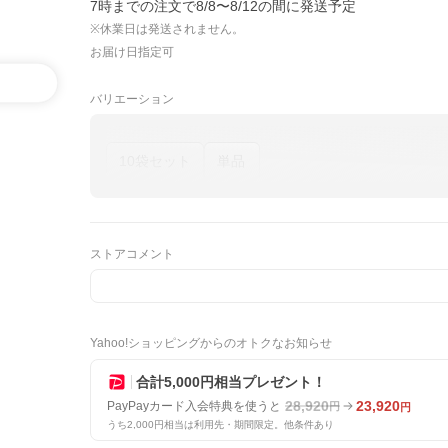
7時までの注文で8/8〜8/12の間に発送予定
※休業日は発送されません。
お届け日指定可
バリエーション
10袋セット
単品
ストアコメント
Yahoo!ショッピングからのオトクなお知らせ
合計5,000円相当プレゼント！
28,920
23,920
PayPayカード入会特典を使うと
円
円
うち2,000円相当は利用先・期間限定。他条件あり