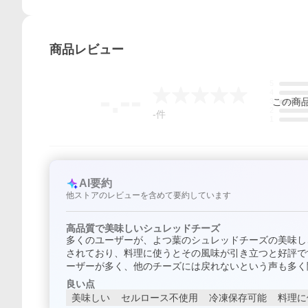
商品
レビュー
5
-.--
4
この
商
3
2
-
件
1
AI要約
他ストアのレビューを含めて要約しています
高品質で美味しいシュレッドチーズ
多くのユーザーが、よつ葉のシュレッドチーズの美味し
されており、料理に使うとその風味が引き立つと好評で
ーザーが多く、他のチーズには戻れないという声も多く
良い点
美味しい
セルロース不使用
冷凍保存可能
料理に