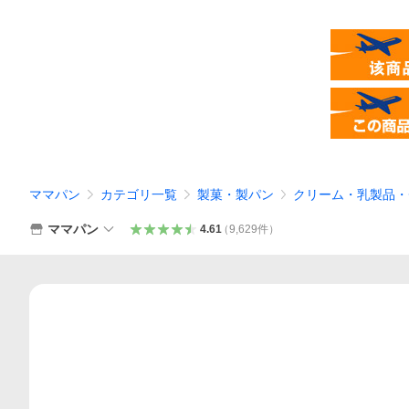
ママパン
カテゴリ一覧
製菓・製パン
クリーム・乳製品・
ママパン
4.61
（
9,629
件
）