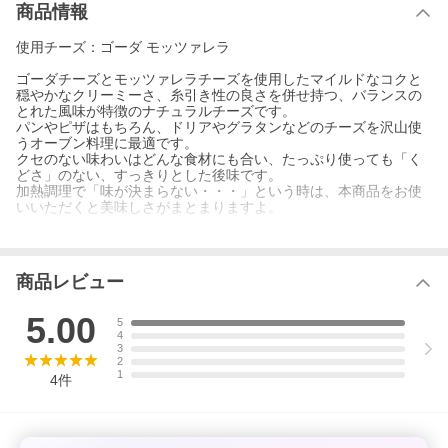
商品情報
使用チーズ：ゴーダ モッツァレラ
ゴーダチーズとモッツァレラチーズを使用したマイルドなコクと
穏やかなクリーミーさ、糸引き性の良さを併せ持つ、バランスの
とれた風味が特徴のナチュラルチーズです。
パンやピザはもちろん、ドリアやグラタンなどのチーズを沢山使
うオーブン料理に最適です。
クセのない味わいはどんな食材にも合い、たっぷり使っても「く
どさ」のない、すっきりとした後味です。
加熱調理で「味が決まらない・・・」という時は、本商品をお使
いいただくと美味しさがまとまりますよ。
※本商品は近日中に原料のチーズの産地と配合変更がございま
す。
ゴーダチーズ、モッツァレラチーズの配合から、ゴーダチーズ、
商品レビュー
モントレージャックチーズ、モッツァレラチーズの配合に変更と
なります。
5.00
ご注文いただくタイミングによりましては、新配合の商品でのお
5
届けになりますことご了承くださいますようお願いいたします。
4
3
（2026年4月8日）
2
1
4
件
まとめ割対象商品