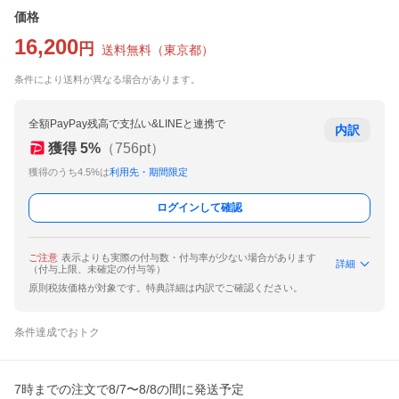
価格
16,200
円
送料無料
（
東京都
）
条件により送料が異なる場合があります。
全額PayPay残高で支払い&LINEと連携で
内訳
獲得
5
%
（
756
pt）
獲得のうち4.5%は
利用先・期間限定
ログインして確認
ご注意
表示よりも実際の付与数・付与率が少ない場合があります
詳細
（付与上限、未確定の付与等）
原則税抜価格が対象です。特典詳細は内訳でご確認ください。
条件達成でおトク
7時までの注文で8/7〜8/8の間に発送予定