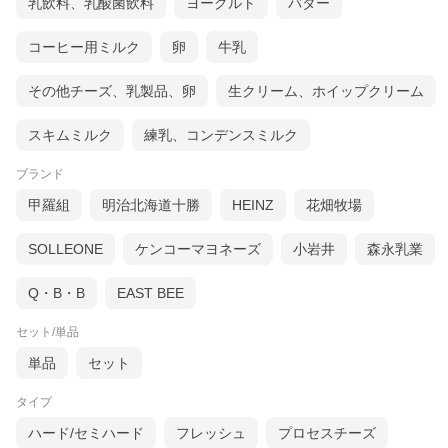
乳飲料、乳酸菌飲料
ヨーグルト
バター
コーヒー用ミルク
卵
牛乳
その他チーズ、乳製品、卵
生クリーム、ホイップクリーム
スキムミルク
練乳、コンデンスミルク
ブランド
甲羅組
明治北海道十勝
HEINZ
花畑牧場
SOLLEONE
ケンコーマヨネーズ
小岩井
森永乳業
Q・B・B
EAST BEE
セット/単品
単品
セット
タイプ
ハード/セミハード
フレッシュ
プロセスチーズ