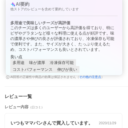
AI要約
他ストアのレビューを含めて要約しています
» 関連アイテム
多用途で美味しいチーズが高評価
・
GMミックスシュレッドチーズ 各種
このチーズは多くのユーザーから高評価を得ており、特に
ピザやグラタンなど様々な料理に使える点が好評です。味
の濃厚さや伸びの良さが評価されており、冷凍保存も可能
▼ レシピ
で便利です。また、サイズが大きく、たっぷり使えるた
はこちら
め、コストパフォーマンスも良いとされています。
▼
良い点
多用途
味が濃厚
冷凍保存可能
オニオングラタンスープ
コストパフォーマンス
伸びが良い
絶妙なバランスでブレンドされたチーズです。穏やかでマイルド
その他の注意点
AI回答の正確性や商品の効果は保証されません（
）
な風味は、お子様から大人まで、幅広い年齢層の方にお楽しみい
ただけます。
- こちらもオススメ！-
レビュー一覧
レビュー内容
（口コミ）
いつもママパンさんで買入しています。
2020/11/29