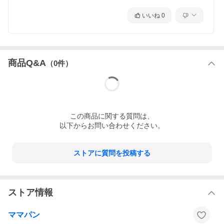
1.0g
食塩相当量
いいね
0
1.8g
カルシウム
770mg
（この表示値は、目安です。）
商品Q&A
この商品のアレルギー表示について
（
0
件）
原材料に使用しているもの
乳
その他この商品についてのアレルギー情報
特になし
（2020年2月29日更新）
この
商品
に関する質問は、
以下からお問い合わせください。
ストアに質問を投稿する
ストア情報
■ただ今のお買い得情報はこちらからチェック
！
ママパン