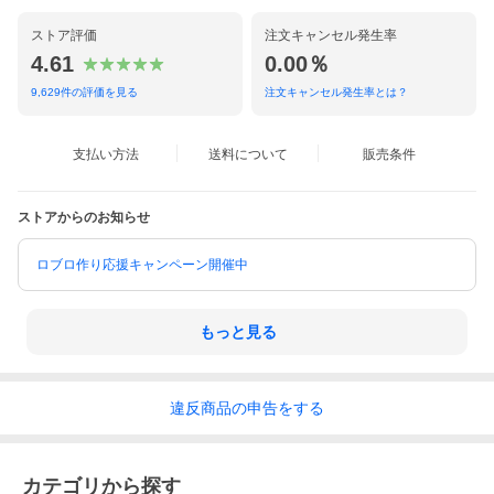
ストア評価
注文キャンセル発生率
4.61
0.00％
9,629
件の評価を見る
注文キャンセル発生率とは？
■新商品はこちらからチェック
！
支払い方法
送料について
販売条件
もっと見る
ストアからのお知らせ
食品
チーズ、乳製品、卵
チーズ
ロブロ作り応援キャンペーン開催中
JAN/ISBNコード：
4961681004649
商品
コード：
17000283-10
もっと見る
この商品を共有する
違反
商品の
申告をする
アフィリエイトで紹介する
カテゴリから探す