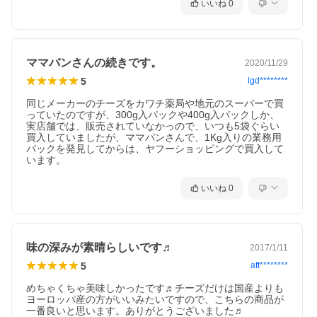
原材料名
いいね
0
ナチュラルチーズ（生乳、食塩）/セルロース
保存方法
要冷蔵（10℃以下）
原産国名
裏面下部に記載（ナチュラルチーズ）
ママバンさんの続きです。
2020/11/29
製造者
5
lgd********
株式会社エヌ・シー・エル 東京都板橋区徳丸七丁目24番8号
使用上の注意
同じメーカーのチーズをカワチ薬局や地元のスーパーで買
保存料を使用していないため、開封後はカビが生えやすくなりま
っていたのですが、300g入パックや400g入パックしか、
す。開封後は、賞味期限に関わらず、お早めにお召し上がりくだ
実店舗では、販売されていなかっので、いつも5袋ぐらい
さい。また、1週間程度ご使用にならない場合は、袋を密封し、冷
買入していましたが、ママパンさんで、1Kg入りの業務用
凍での保存をおすすめします。
パックを発見してからは、ヤフーショッピングで買入して
チーズの結着を防ぐため、セルロース（食物繊維）をまぶしてお
います。
ります。
加熱してお召し上がりください。
加熱調理の際には火傷にご注意ください。
いいね
0
バーコード
4961681004649
成分表示 栄養成分表示（100g当たり）
味の深みが素晴らしいです♬
エネルギー
2017/1/11
333kcal
5
aft********
たんぱく質
23.6g
めちゃくちゃ美味しかったです♬チーズだけは国産よりも
脂質
ヨーロッパ産の方がいいみたいですので、こちらの商品が
26.1g
一番良いと思います。ありがとうございました♬
炭水化物