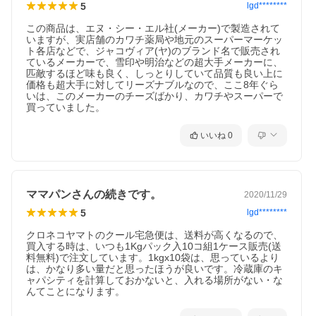
購入前のご確認事項
5
lgd********
・賞味期限の目安：商品発送時、残り21日以上
・配送方法：【冷蔵】【冷凍】のいずれかで同梱発送（ご注文商
この商品は、エヌ・シー・エル社(メーカー)で製造されて
品によります）
いますが、実店舗のカワチ薬局や地元のスーパーマーケッ
ト各店などで、ジャコヴィア(ヤ)のブランド名で販売され
ているメーカーで、雪印や明治などの超大手メーカーに、
匹敵するほど味も良く、しっとりしていて品質も良い上に
価格も超大手に対してリーズナブルなので、ここ8年ぐら
いは、このメーカーのチーズばかり、カワチやスーパーで
・ご確認事項：※こちらの商品の原料原産地に関しまして変更さ
買っていました。
れる場合がございます。原料原産地をご希望の方は、お手数をお
かけ致しますが、お問合せ下さいませ。
※こちらの商品は、冷蔵保存の商品となります。賞味期限も、冷
いいね
0
蔵保存時のものが表示されております。ただ、
冷凍商品と一緒に
ご注文いただいた場合は、冷凍便で同梱してお届けさせていただ
きます
ので、予めご了承くださいませ。
※沖縄県へのお届けは、別途遠隔地追加送料が1セットごとにかか
ります。当店で追加をした上で、発送手続きを進めさせていただ
ママパンさんの続きです。
2020/11/29
きます。（ご請求金額は、当店からお送りするご注文受付メール
にてご確認ください。）
5
lgd********
※情報更新のタイミングによっては、商品ラベルに記載の内容と
異なる場合があります。ご使用の際は、商品ラベルを十分にご確
クロネコヤマトのクール宅急便は、送料が高くなるので、
認の上、ご使用ください。気になる点がございましたら、メール
買入する時は、いつも1Kgパック入10コ組1ケース販売(送
にてお問い合わせをお願いします。
料無料)で注文しています。1kgx10袋は、思っているより
は、かなり多い量だと思ったほうが良いです。冷蔵庫のキ
原材料、原産国
ャパシティを計算しておかないと、入れる場所がない・な
んてことになります。
種類別
ナチュラルチーズ（要加熱）