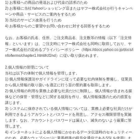
1) お客様への商品の発送および代金の請求のため

2) お客様に当社Yahoo!ショッピング店またはヤフー株式会社が行うキャンペ
ーンや商品・サービスのご案内をするため

3) 当社のサービス改善を行うため

4) お客様からのご要望やお問い合わせに対する回答をするため

なお、お客様の氏名、住所、ご注文商品名、注文数等の情報（以下「注文情
報」といいます）は、ご注文時にヤフー株式会社も同時に取得しており、ヤ
フー株式会社の定めるプライバシーポリシー（https://docs.yahoo.co.jp/docs/i
nfo/terms/chapter1.html#cf2nd）に従い取り扱われます。

2.個人情報の管理について

当社は以下の体制で個人情報を管理します。

1) 個人情報保護法やガイドラインに従って必要な社内体制を整備し、従業員
から個人情報の取り扱いを適正に行う旨の誓約書を取得します。

2) 個人情報の利用を業務上必要な社員だけに制限し、個人情報が含まれる媒
体などの保管・管理などに関する規則を作り、個人情報保護のための措置を
講じます。

3) システムに保存されている個人情報については、業務上必要な社員だけが
利用できるようアカウントとパスワードを用意し、アクセス権限管理を実施
します。なお、アカウントとパスワードは漏えい、滅失のないよう厳重に管
理します。

4) インターネットによる個人情報にかかわるデータ伝送時のセキュリティー
のため、必要なウェブページに業界標準の暗号化通信であるSSLを使用しま