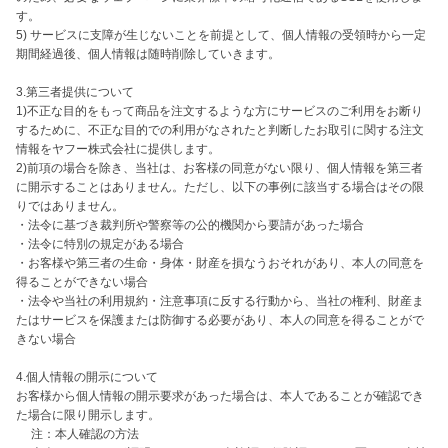
す。

5) サービスに支障が生じないことを前提として、個人情報の受領時から一定
期間経過後、個人情報は随時削除していきます。

3.第三者提供について

1)不正な目的をもって商品を注文するような方にサービスのご利用をお断り
するために、不正な目的での利用がなされたと判断したお取引に関する注文
情報をヤフー株式会社に提供します。

2)前項の場合を除き、当社は、お客様の同意がない限り、個人情報を第三者
に開示することはありません。ただし、以下の事例に該当する場合はその限
りではありません。

・法令に基づき裁判所や警察等の公的機関から要請があった場合

・法令に特別の規定がある場合

・お客様や第三者の生命・身体・財産を損なうおそれがあり、本人の同意を
得ることができない場合

・法令や当社の利用規約・注意事項に反する行動から、当社の権利、財産ま
たはサービスを保護または防御する必要があり、本人の同意を得ることがで
きない場合

4.個人情報の開示について

お客様から個人情報の開示要求があった場合は、本人であることが確認でき
た場合に限り開示します。

　 注：本人確認の方法
