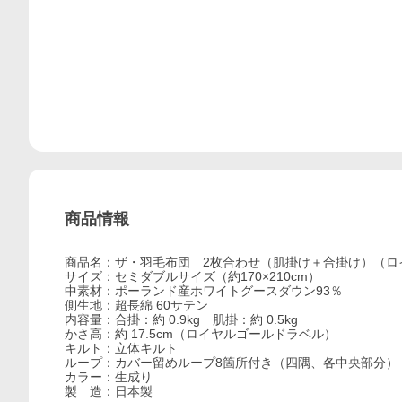
商品情報
商品名：ザ・羽毛布団 2枚合わせ（肌掛け＋合掛け）（ロ
サイズ：セミダブルサイズ（約170×210cm）
中素材：ポーランド産ホワイトグースダウン93％
側生地：超長綿 60サテン
内容量：合掛：約 0.9kg 肌掛：約 0.5kg
かさ高：約 17.5cm（ロイヤルゴールドラベル）
キルト：立体キルト
ループ：カバー留めループ8箇所付き（四隅、各中央部分）
カラー：生成り
製 造：日本製