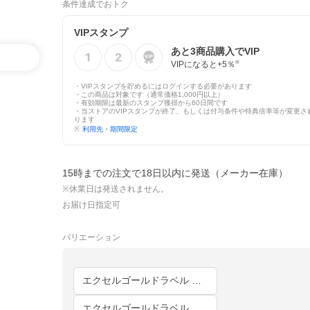
条件達成でおトク
VIPスタンプ
あと
3
商品購入でVIP
VIPになると+
5
％
※
・VIPスタンプを貯めるにはログインする必要があります
・この商品は対象です（通常価格1,000円以上）
・有効期限は最新のスタンプ獲得から60日間です
・当ストアのVIPスタンプが終了、もしくは付与条件や特典倍率等が変更さ
ります
※
利用先・期間限定
15時までの注文で18日以内に発送（メーカー在庫）
※休業日は発送されません。
お届け日指定可
バリエーション
エクセルゴールドラベル ★★★★ キング(230×210cm) 2枚合わせ(肌掛け＋合掛け)
エクセルゴールドラベル ★★★★ キング(230×210cm) 立体キルト