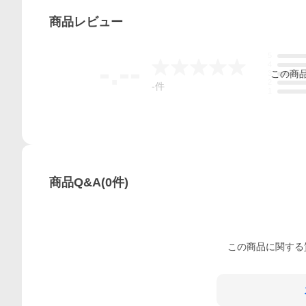
商品
レビュー
5
-.--
4
この
商
3
2
-
件
1
商品Q&A
(
0
件)
この
商品
に関する