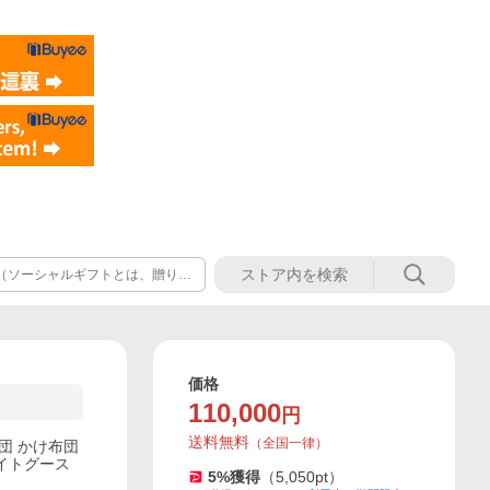
（ソーシャルギフトとは、贈りた
のご注文は「カートに入れる」ボ
※ラッピング対象商品のみ。
価格
110,000
円
送料無料
（
全国一律
）
団 かけ布団
ワイトグース
5
%獲得
（
5,050
pt）