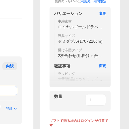
獲得のうち4.5%は
利用先・期間限定
バリエーション
変更
中綿素材
ロイヤルゴールドラベル
★★★★★
寝具サイズ
セミダブル(170×210cm)
掛け布団タイプ
2枚合わせ(肌掛け＋合掛
け)
確認事項
内訳
変更
ラッピング
大型商品につきラッピン
グ不可
数量
付
詳細
ギフトで贈る場合はログインが必要で
す