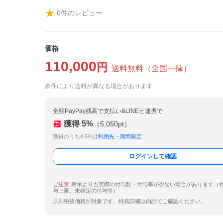
0
件のレビュー
価格
110,000
円
送料無料
（
全国一律
）
条件により送料が異なる場合があります。
全額PayPay残高で支払い&LINEと連携で
獲得
5
%
（
5,050
pt）
獲得のうち4.5%は
利用先・期間限定
ログインして確認
ご注意
表示よりも実際の付与数・付与率が少ない場合があります（
与上限、未確定の付与等）
原則税抜価格が対象です。特典詳細は内訳でご確認ください。