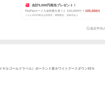
合計5,000円相当プレゼント！
110,000
105,000
PayPayカード入会特典を使うと
円
円
うち2,000円相当は利用先・期間限定。他条件あり
違反申告
イヤルゴールドラベル）ポーランド産ホワイトグースダウン93％