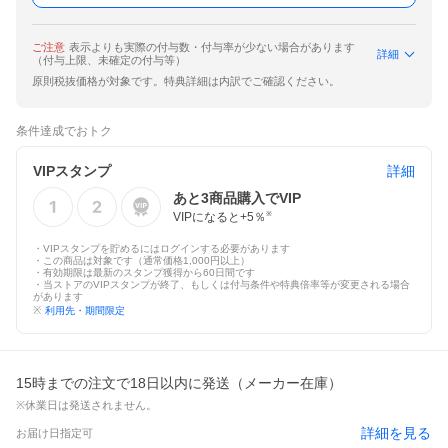
ご注意
表示よりも実際の付与数・付与率が少ない場合があります
詳細
（付与上限、未確定の付与等）
原則税抜価格が対象です。特典詳細は内訳でご確認ください。
条件達成でおトク
VIPスタンプ
詳細
あと
3
商品購入でVIP
VIPになると+
5
％
※
・VIPスタンプを貯めるにはログインする必要があります
・この商品は対象です（通常価格1,000円以上）
・有効期限は最新のスタンプ獲得から60日間です
・当ストアのVIPスタンプが終了、もしくは付与条件や特典倍率等が変更される場合
があります
※
利用先・期間限定
15時までの注文で18日以内に発送（メーカー在庫）
※休業日は発送されません。
詳細を見る
お届け日指定可