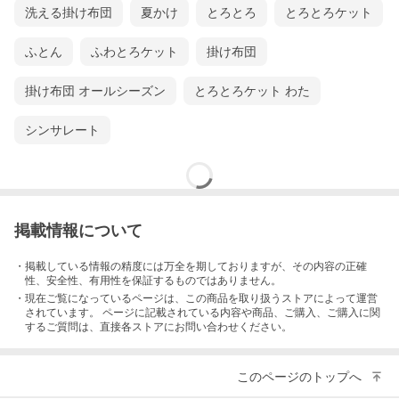
かさ高とはJISで定められた羽毛の試験による数値。高さ50cm内
洗える掛け布団
夏かけ
とろとろ
とろとろケット
径29cmの円筒に、羽毛を30g入れ、上から120gの円盤を乗せて、
2分後に底から円盤までの高さを測ります。それを「かさ高性」と
いい、かさ高の差が保温性の差となります。※かさ高は決して、
ふとん
ふわとろケット
掛け布団
ふとんの厚みのことではありません。
掛け布団 オールシーズン
とろとろケット わた
シンサレート
掲載情報について
・掲載している情報の精度には万全を期しておりますが、その内容の正確
性、安全性、有用性を保証するものではありません。
・現在ご覧になっているページは、この
商品
を取り扱うストアによって運営
主な羽毛の産地は、ヨーロッパではポーランド、ハンガリーなど
されています。 ページに記載されている内容
や商品、ご購入
、ご購入に関
の東ヨーロッパ諸国とフランスで、アジアでは中国など。その他
するご質問は、直接各ストアにお問い合わせください。
台湾や東南アジア諸国や北米、カナダでも採取されます。この中
でも、ポーランド・ハンガリーなどが位置する北緯45度〜53度は
「ダウンベルト」と呼ばれ、良質なダウンが採れると言われてい
ます。
このページのトップへ