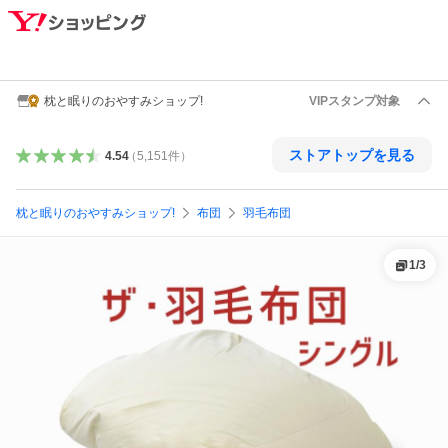
枕と眠りのおやすみショップ!
VIPスタンプ対象
ストアトップを見る
4.54
（
5,151
件
）
枕と眠りのおやすみショップ!
布団
羽毛布団
1
/
3