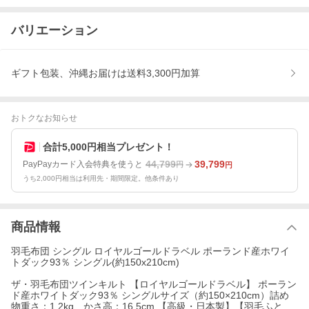
バリエーション
ギフト包装、沖縄お届けは送料3,300円加算
おトクなお知らせ
合計5,000円相当プレゼント！
44,799
39,799
PayPayカード入会特典を使うと
円
円
うち2,000円相当は利用先・期間限定。他条件あり
商品情報
羽毛布団 シングル ロイヤルゴールドラベル ポーランド産ホワイ
トダック93％ シングル(約150x210cm)
ザ・羽毛布団ツインキルト 【ロイヤルゴールドラベル】 ポーラン
ド産ホワイトダック93％ シングルサイズ（約150×210cm）詰め
物重さ：1.2kg、かさ高：16.5cm 【高級・日本製】【羽毛ふと