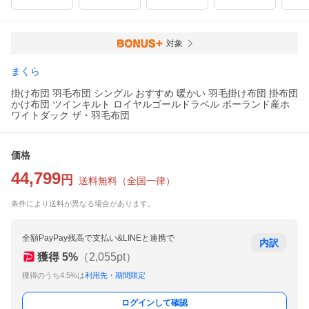
対象
まくら
掛け布団 羽毛布団 シングル おすすめ 暖かい 羽毛掛け布団 掛布団
かけ布団 ツインキルト ロイヤルゴールドラベル ポーランド産ホ
ワイトダック ザ・羽毛布団
価格
44,799
円
送料無料
（
全国一律
）
条件により送料が異なる場合があります。
全額PayPay残高で支払い&LINEと連携で
内訳
獲得
5
%
（
2,055
pt）
獲得のうち4.5%は
利用先・期間限定
ログインして確認