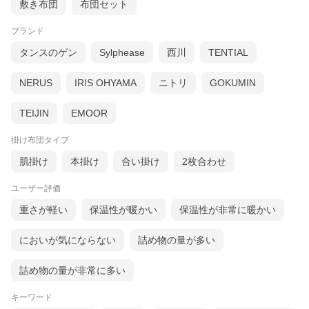
敷き布団
布団セット
ブランド
タンスのゲン
Sylphease
西川
TENTIAL
NERUS
IRIS OHYAMA
ニトリ
GOKUMIN
TEIJIN
EMOOR
掛け布団タイプ
肌掛け
本掛け
合い掛け
2枚合わせ
ユーザー評価
重さが軽い
保温性が暖かい
保温性が非常に暖かい
●ダウン率90％
ダウンとは、水鳥の胸元からのみ採取された羽毛のこと。その一
においが気にならない
詰め物の量が多い
つひとつをダウンボールといい、タンポポの綿毛のように軽く、
空気を含むと、ふんわりしたボリューム感で軽くてあったか！ま
た、吸湿、放湿性に優れ、汗や湿気を吸収発散し、一晩中〜快適
詰め物の量が非常に多い
な寝心地で過ごせます。
キーワード
●かさ高165mm以上