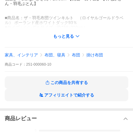
ん・羽毛ぶとん】
■商品名：ザ・羽毛布団ツインキルト （ロイヤルゴールドラベ
ル） ポーランド産ホワイトダック93％
■サイズ：シングルサイズ（約150×210cm）
■中素材：ポーランド産ホワイトダック93％
もっと見る
■側生地：超長綿60サテン
■内容量：約1.2kg
■かさ高：約16.5cm（ロイヤルゴールドラベル）
■キルト：ツインキルト
家具、インテリア
布団、寝具
布団
掛け布団
■カラー：生成り
■製造：日本製
商品
コード：
251-000060-10
羽毛布団ツインキルト 【ロイヤルゴールドラベル】 ポーランド産
ホワイトダック93％ シングルサイズ（約150×210cm） 日本製 羽
毛ふとん 羽毛ぶとん
この商品を共有する
掛け布団 羽毛布団 シングル おすすめ 暖かい 羽毛掛け布団 掛布団
かけ布団 ツインキルト ロイヤルゴールドラベル ポーランド産ホ
アフィリエイトで紹介する
ワイトダック ザ・羽毛布団
【敬老の日 プレゼント ギフト 70代 健康グッズ 80代 祖母 孫から
お花以外】
商品レビュー
-.--
5