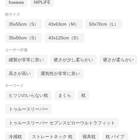
fuwawa
NIPLIFE
枕サイズ
35x55cm（S）
43x63cm（M）
50x70cm（L）
35x50cm（S）
43x120cm（D）
大切なのは、無理に頭を持ち上げるような高すぎる枕ではなく、
隙間を埋めるのに必要なだけの高さで、やさしく受け止め支えて
ユーザー評価
くれる枕を選ぶことなのです。
縫製が非常に良い
硬さが少し柔らかい
硬さが柔らかい
高さが高い
通気性が非常に良い
キーワード
ヒツジのいらない枕
まくら
枕
トゥルースリーパー
トゥルースリーパー セブンスピローウルトラフィット
冷感枕
ストレートネック 枕
寝具枕
枕 パイプ