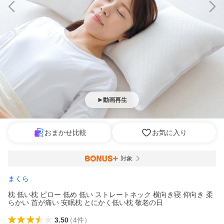
動画再生
おまかせ比較
お気に入り
対象
まくら
枕 低い枕 ピロー 低め 低い ストレートネック 横向き寝 仰向き 柔
らかい 首が痛い 安眠枕 とにかく低い枕 敬老の日
3.50
（
4
件
）