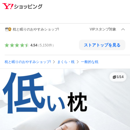
枕と眠りのおやすみショップ!
VIPスタンプ対象
ストアトップを見る
4.54
（
5,150
件
）
枕と眠りのおやすみショップ!
まくら・枕
一般的な枕
1
/
14