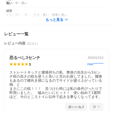
低い
・
中
・
高い
縫製
非常に悪い
・
悪い
・
普通
・
良い
・
非常に良い
もっと見る
レビュー一覧
「理想の寝姿勢」で眠るためには、ほとんどの場合、高い枕は必
要はありません。
この理想の寝姿勢とは、自然に立っているときの姿勢をそのまま
レビュー内容
（口コミ）
横にした姿勢のことで、身体に負担がかからない寝姿勢だといわ
れています。
恐るべし3センチ
2024/12/12
5
mao********
ストレートネックと腰痛持ちの私、整体の先生から3セン
チ程の高さの枕を使うと良いと言われ探してました。腰痛
もあるので横向き寝になるのでサイドが盛り上がっている
物、と

まさにこの枕！！！　見つけた時には私の条件ぴったりで
即買いました。　嘘みたいにヒット！　使い始めて1週間
ほど、今のところトイレ以外で起きる事なくなってます。
いいね
2