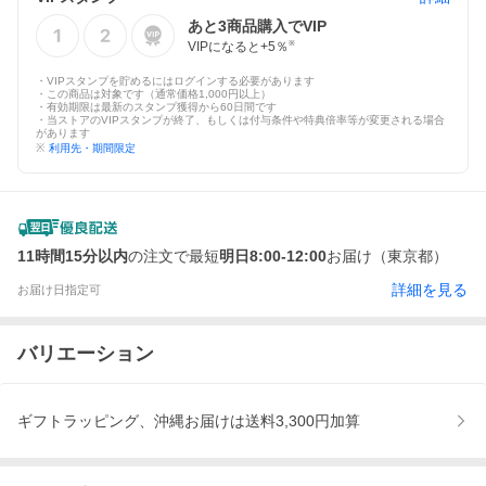
あと
3
商品購入でVIP
VIPになると+
5
％
※
・VIPスタンプを貯めるにはログインする必要があります
・この商品は対象です（通常価格1,000円以上）
・有効期限は最新のスタンプ獲得から60日間です
・当ストアのVIPスタンプが終了、もしくは付与条件や特典倍率等が変更される場合
があります
※
利用先・期間限定
11時間15分以内
の注文で最短
明日8:00-12:00
お届け（東京都）
詳細を見る
お届け日指定可
バリエーション
ギフトラッピング、沖縄お届けは送料3,300円加算