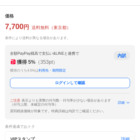
価格
7,700
円
送料無料
（
東京都
）
条件により送料が異なる場合があります。
全額PayPay残高で支払い&LINEと連携で
内訳
獲得
5
%
（
353
pt）
獲得のうち4.5%は
利用先・期間限定
ログインして確認
ご注意
表示よりも実際の付与数・付与率が少ない場合があります
詳細
（付与上限、未確定の付与等）
原則税抜価格が対象です。特典詳細は内訳でご確認ください。
条件達成でおトク
VIPスタンプ
詳細