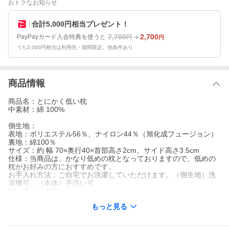
おトクなお知らせ
合計5,000円相当プレゼント！
7,700
2,700
PayPayカード入会特典を使うと
円
円
うち2,000円相当は利用先・期間限定。他条件あり
商品情報
商品名：とにかく低い枕
中素材：綿 100%
側生地：
表地：ポリエステル56％、ナイロン44％（旭化成フュージョン）
裏地：綿100％
サイズ：約 幅 70×奥行40×首部高さ2cm、サイド高さ3.5cm
仕様：当商品は、かなり低めの枕となっておりますので、低めの
枕がお好みの方におすすめです。
お手入れ方法：ご自宅でお洗濯していただけます。（側生地）洗
濯機可、（本体）手洗い可
製 造：日本製
もっと見る
【寝ごこち安心保証】
関連ワード：