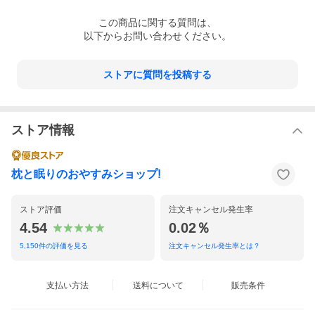
この
商品
に関する質問は、
以下からお問い合わせください。
ストアに質問を投稿する
ストア情報
枕と眠りのおやすみショップ!
ストア評価
注文キャンセル発生率
4.54
0.02％
5,150
件の評価を見る
注文キャンセル発生率とは？
殿様枕のような、高すぎる枕にはデメリットも。逆に、埋める必
要がある隙間分よりも高さの高い枕を使用することには、様々な
デメリットがあります。
支払い方法
送料について
販売条件