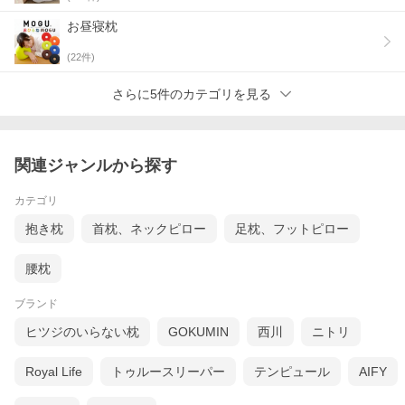
・脳卒中のリスク上昇
・寝返りがしづらい
お昼寝枕
・呼吸がしづらい
・いびきの原因になる
(
22
件)
・首元のシワができやすい
枕が高すぎると、首の屈曲が大きくなり、寝返りで首にかかる負
さらに5件のカテゴリを見る
担が増えることで、血管が傷つく可能性を示唆している研究もあ
ります。
関連ジャンルから探す
カテゴリ
抱き枕
首枕、ネックピロー
足枕、フットピロー
腰枕
ブランド
ヒツジのいらない枕
GOKUMIN
西川
ニトリ
Royal Life
トゥルースリーパー
テンピュール
AIFY