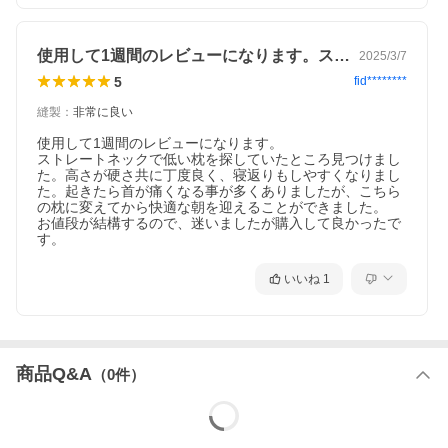
使用して1週間のレビューになります。ス…
2025/3/7
5
fid********
縫製
：
非常に良い
使用して1週間のレビューになります。

ストレートネックで低い枕を探していたところ見つけまし
た。高さが硬さ共に丁度良く、寝返りもしやすくなりまし
た。起きたら首が痛くなる事が多くありましたが、こちら
の枕に変えてから快適な朝を迎えることができました。

お値段が結構するので、迷いましたが購入して良かったで
す。
理想の寝姿勢では、敷き寝具と頭・首との間に小さな隙間がで
き、頭・首が少し浮いたような状態になります。
枕の役割は、この"隙間"を埋めること！隙間はほとんどの場合、あ
いいね
1
まり大きくないため、枕の高さもそんなに高い必要がないので
す。
商品Q&A
（
0
件）