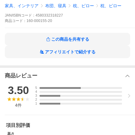
枕 低い枕 ピロー 低め 低い ストレートネック 横向き寝 仰向き 柔
家具、インテリア
布団、寝具
枕、ピロー
枕、ピロー
らかい 首が痛い 安眠枕 とにかく低い枕 まくら マクラ
肩こり 横向き対応 洗える マクラ 日本製 いびき まくら 洗える枕
JAN/ISBNコード：
4580332318227
横向き 横向き対応 高さ調節 高さ調整 二段階高さ 横寝 寝返り
安眠グッズ おすすめ 人気 pillow 熟睡 誕生日 ギフト クリスマス
商品
コード：
160-000155-20
プレゼント 30代 40代 50代 60代 70代 80代 母の日 父の日 敬老の
日
この商品を共有する
【敬老の日 プレゼント ギフト 70代 健康グッズ 80代 祖母 孫から
お花以外】
アフィリエイトで紹介する
商品レビュー
3.50
5
4
3
2
1
4
件
項目別評価
高さ