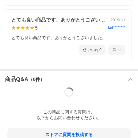
生まれたばかりの赤ちゃんも、背中を丸めた姿勢で抱っこし
てあげると、よく眠ると言われています。
とても良い商品です、ありがとうございま…
2019/1/1
胎児の時と同じ姿勢でいられることで、安心するんですね。
5
kot********
とても良い商品です、ありがとうございました。
いいね
0
商品Q&A
（
0
件）
胎児姿勢で眠るメリットは？
大人になっても、私たちの体はこの姿勢を記憶しています。
不安やストレスを感じる時、自然と胎児姿勢になることで安
この
商品
に関する質問は、
心する
と言われています。
以下からお問い合わせください。
また、就寝時には、腰の角度を自分で調整することができる
ので、
楽になる姿勢
とも言われています。
ストアに質問を投稿する