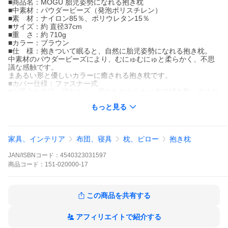
■商品名：MOGU 胎児姿勢になれる抱き枕
■中素材：パウダービーズ（発泡ポリスチレン）
■素 材：ナイロン85％、ポリウレタン15％
■サイズ：約 直径37cm
■重 さ：約 710g
■カラー：ブラウン
■仕 様：抱きついて眠ると、自然に胎児姿勢になれる抱き枕。
中素材のパウダービーズにより、むにゅむにゅと柔らかく、不思
議な感触です。
まあるい形と優しいカラーに癒される抱き枕です。
■カバー仕様：ファスナー式
■お手入れ方法：汚れたら、濡れたやわらかい布で拭き取ってくだ
さい。お洗濯はできません。
もっと見る
■製 造：日本製
【寝ごこち安心保証】
家具、インテリア
布団、寝具
枕、ピロー
抱き枕
抱き枕 MOGU クッション 胎児姿勢になれる抱き枕 男性 女性 妊
婦 テイバンタイムズ 紹介 放映 BS朝日 可愛い 人気 おしゃれ ブラ
JAN/ISBNコード：
4540323031597
ウン 茶色 丸形 円形 妊娠中 腰痛 MOGU 枕 抱き枕 日本製 ビーズ
マタニティ 横向き ビーズクッション 球体 丸 改善 MOGU 胎児姿
商品
コード：
151-020000-17
勢になれる抱き枕
【敬老の日 プレゼント ギフト 70代 健康グッズ 80代 祖母 孫から
この商品を共有する
お花以外】
アフィリエイトで紹介する