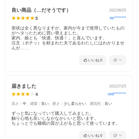
良い商品（…だそうです）
2022/8/25
5
iie********
形状は全く異なりますが、家内が今まで使用していたもの
がヘタったために買い替えました。

家内、娘とも「快適、快適！」と喜んでいます。

注文（ポチッ）を頼まれた夫であるわたしにはわかりませ
んが……
いいね
0
届きました
2022/7/25
4
ced********
高さ
：
中
、
縫製
：
良い
、
硬さ
：
少し柔らかい
、
通気性
：
良い
ずっと気になっていて購入してみました。

触り心地も良いしなかなかいいと思います。

ちょっとでも睡眠の質が上がると思って使っています。
いいね
0