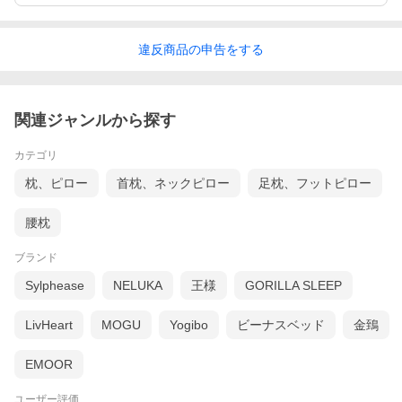
違反
商品の
申告をする
関連ジャンルから探す
カテゴリ
枕、ピロー
首枕、ネックピロー
足枕、フットピロー
腰枕
一般的な抱き枕は細長い形状の物が多いですが、この抱き枕は
丸い形。
ブランド
このまあるいフォルムが、体を丸めた「胎児姿勢」をとりやす
いヒミツです。
Sylphease
NELUKA
王様
GORILLA SLEEP
ぎゅーっと抱きつくことで、自然に体が「胎児姿勢」になりま
す。
LivHeart
MOGU
Yogibo
ビーナスベッド
金鵄
カラーは、どんなお部屋にも合うあたたかみのあるブラウンで
す。ココアのような優しい色合いに癒やされます。
EMOOR
ユーザー評価