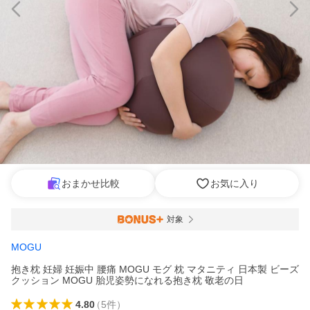
おまかせ比較
お気に入り
対象
MOGU
抱き枕 妊婦 妊娠中 腰痛 MOGU モグ 枕 マタニティ 日本製 ビーズ
クッション MOGU 胎児姿勢になれる抱き枕 敬老の日
4.80
（
5
件
）