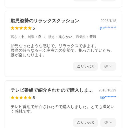
胎児姿勢のリラックスクッション
2026/1/18
こんな悩み、ありませんか？
5
yur********
・布団に入ってもなかなか寝付けない
・抱き枕を使ってみたいけど、大きすぎるのはチョット…
高さ
：
中
、
縫製
：
良い
、
硬さ
：
柔らかい
、
通気性
：
普通
・朝起きると、腰が重たい
・夜中に何度も目が覚めて、何だかイライラする
胎児なったような感じで、リラックスできます。

腰痛の時もなるべく左右この姿勢で、抱っこしていたら、
↓↓↓
腰が楽になります。
そんな悩みをお持ちの方
胎児姿勢
で眠ってみませんか？
いいね
0
胎児姿勢とは？
胎児とは、妊婦さんのお腹の中の赤ちゃんのこと。
胎児は、お腹の中で、お母さんの鼓動や声を聞きながら、う
テレビ番組で紹介されたので購入しました…
2018/10/29
とうと眠り、心地よく過ごしています。
5
kib********
私たち誰もが、この世に誕生するまで過ごした、やさしい時
テレビ番組で紹介されたので購入しました。とても満足い
間。
く感触です。
この時、胎児は、
背中を丸め、ひざを曲げた姿勢
になってい
ます。
いいね
0
これが「胎児姿勢」です。