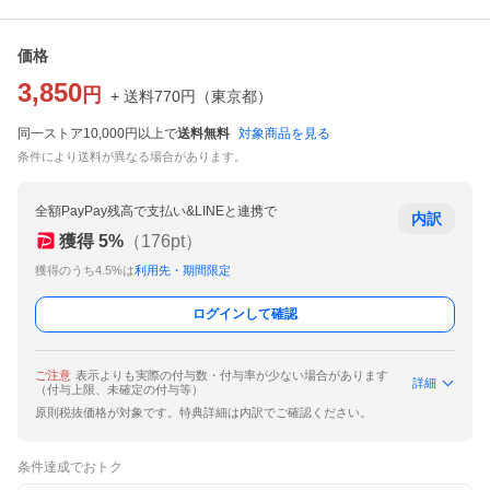
価格
3,850
円
+ 送料
770
円
（
東京都
）
同一ストア10,000円以上で
送料無料
対象商品を見る
条件により送料が異なる場合があります。
全額PayPay残高で支払い&LINEと連携で
内訳
獲得
5
%
（
176
pt）
獲得のうち4.5%は
利用先・期間限定
ログインして確認
ご注意
表示よりも実際の付与数・付与率が少ない場合があります
詳細
（付与上限、未確定の付与等）
原則税抜価格が対象です。特典詳細は内訳でご確認ください。
条件達成でおトク