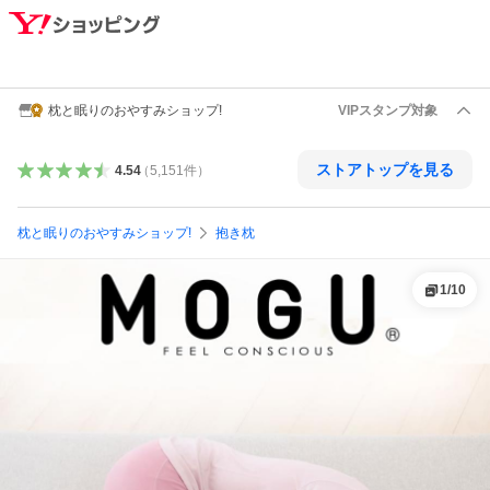
枕と眠りのおやすみショップ!
VIPスタンプ対象
ストアトップを見る
4.54
（
5,151
件
）
枕と眠りのおやすみショップ!
抱き枕
1
/
10