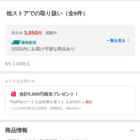
他ストアでの取り扱い（全
8
件）
3,850
最安値
閲覧中
円
一覧を見る
2日以内にお届け可能な商品あり
8/6 1:00
時点
おトクなお知らせ
合計5,000円相当プレゼント！
3,850
0
PayPayカード入会特典を使うと
円
円
うち2,000円相当は利用先・期間限定。他条件あり
商品情報