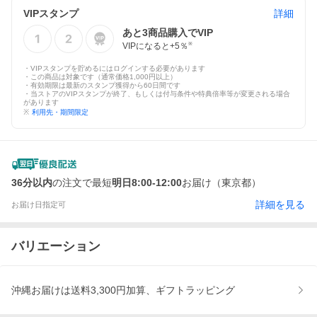
VIPスタンプ
詳細
あと
3
商品購入でVIP
VIPになると+
5
％
※
・VIPスタンプを貯めるにはログインする必要があります
・この商品は対象です（通常価格1,000円以上）
・有効期限は最新のスタンプ獲得から60日間です
・当ストアのVIPスタンプが終了、もしくは付与条件や特典倍率等が変更される場合
があります
※
利用先・期間限定
36分以内
の注文で最短
明日8:00-12:00
お届け（東京都）
詳細を見る
お届け日指定可
バリエーション
沖縄お届けは送料3,300円加算、ギフトラッピング