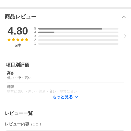
商品レビュー
4.80
5
4
3
2
1
5
件
項目別評価
高さ
低い
・
中
・
高い
ぎゅーっとすると、自然に胎児姿勢になれる。
縫製
やわらかなビーズの感触とまあるいフォルムのやさしい抱き
非常に悪い
・
悪い
・
普通
・
良い
・
非常に良い
枕です。
もっと見る
レビュー一覧
レビュー内容
（口コミ）