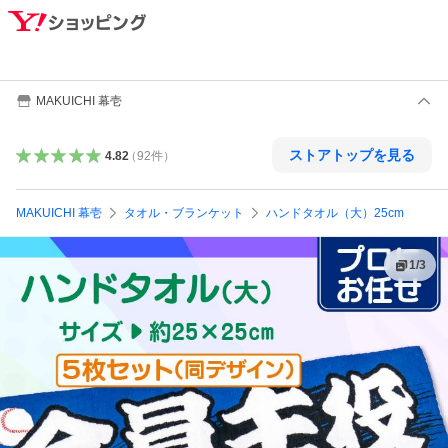
MAKUICHI 幕壱
ストアトップを見る
4.82
（
92
件
）
MAKUICHI 幕壱
タオル・ブランケット
ハンドタオル（大）25cm
1
/
3