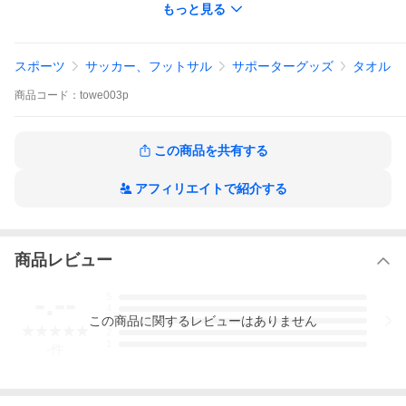
もっと見る
当店の商品は、お客様により使用状況や使用環境、使用頻度が
大きく変わってくる商品ですので、保証をつけることが非常に難
しいことをご理解ください。
スポーツ
サッカー、フットサル
サポーターグッズ
タオル
商品
コード：
towe003p
この商品を共有する
アフィリエイトで紹介する
商品レビュー
-.--
5
4
この
商品
に関するレビューはありません
3
2
1
-
件