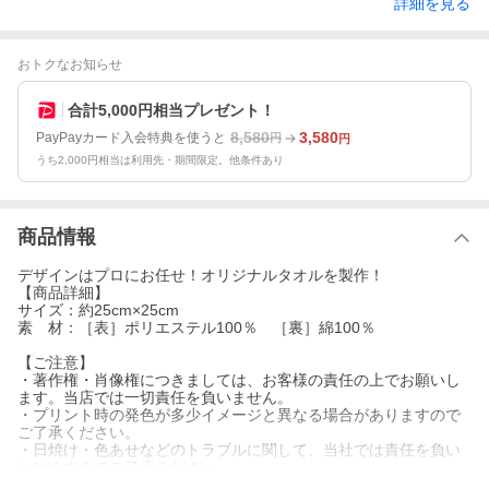
詳細を見る
おトクなお知らせ
合計5,000円相当プレゼント！
8,580
3,580
PayPayカード入会特典を使うと
円
円
うち2,000円相当は利用先・期間限定。他条件あり
商品情報
デザインはプロにお任せ！オリジナルタオルを製作！
【商品詳細】
サイズ：約25cm×25cm
素 材：［表］ポリエステル100％ ［裏］綿100％
【ご注意】
・著作権・肖像権につきましては、お客様の責任の上でお願いし
ます。当店では一切責任を負いません。
・プリント時の発色が多少イメージと異なる場合がありますので
ご了承ください。
・日焼け・色あせなどのトラブルに関して、当社では責任を負い
かねますのでご了承ください。
・当店では未使用商品以外に対しての保証は行っておりません。