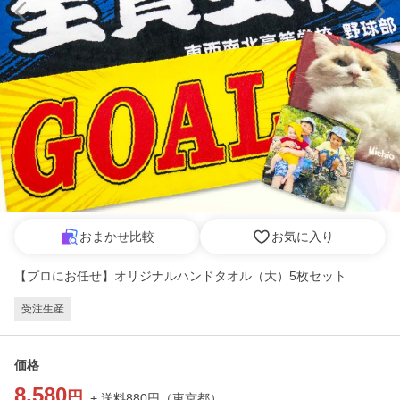
おまかせ比較
お気に入り
【プロにお任せ】オリジナルハンドタオル（大）5枚セット
受注生産
価格
8,580
円
+ 送料
880
円
（
東京都
）