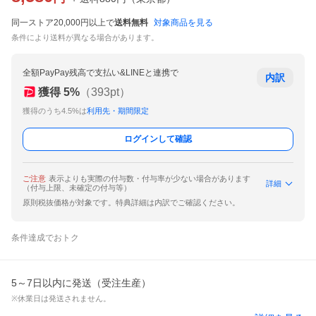
同一ストア20,000円以上で
送料無料
対象商品を見る
条件により送料が異なる場合があります。
全額PayPay残高で支払い&LINEと連携で
内訳
獲得
5
%
（
393
pt）
獲得のうち4.5%は
利用先・期間限定
ログインして確認
ご注意
表示よりも実際の付与数・付与率が少ない場合があります
詳細
（付与上限、未確定の付与等）
原則税抜価格が対象です。特典詳細は内訳でご確認ください。
条件達成でおトク
5～7日以内に発送（受注生産）
※休業日は発送されません。