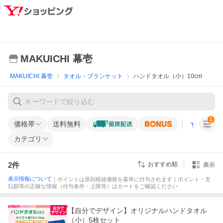
MAKUICHI 幕壱
MAKUICHI 幕壱
タオル・ブランケット
ハンドタオル（小）10cm
1
価格帯
送料無料
すべての条
カテゴリ
2
件
おすすめ順
表示
表示情報について
｜ポイントは原則税抜価格を基準に付与されます｜ポイント・支
払額等の正確な情報（付与条件・上限等）はカートをご確認ください
【自分でデザイン】オリジナルハンドタオル
（小）5枚セット