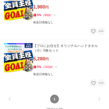
1,980
円
5
%
（
90
pt
）
発送日情報なし
【プロにお任せ】オリジナルハンドタオル
（小）5枚セット
5,280
円
5
%
（
242
pt
）
発送日情報なし
1