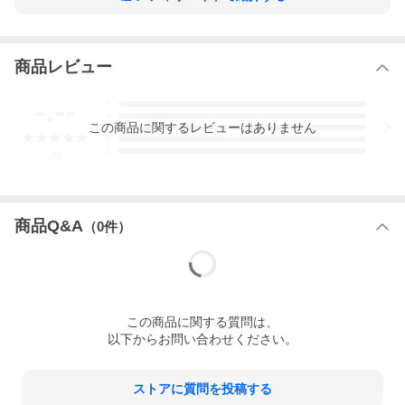
480g）
ソース 1袋（約90g）
青のり粉 1袋（0.23g）
原 材 料
キャベツ（国産）、えび、いか、小麦
商品レビュー
粉、卵、天かす、食塩、こしょう／調味
料（アミノ酸等）、（一部に小麦・卵・
-.--
えび・いかを含む。）
5
ソース（一部に大豆、りんごを含む。）
4
この
商品
に関するレビューはありません
3
あおさ（国産）
2
賞 味 期 限
製造から２４０日
1
-
件
※開封（加熱）後はお早めにお召し
上がりください
保 存 方 法
要冷凍 -18℃以下
配 送 形 態
冷凍便
商品Q&A
（
0
件）
この
商品
に関する質問は、
以下からお問い合わせください。
ストアに質問を投稿する