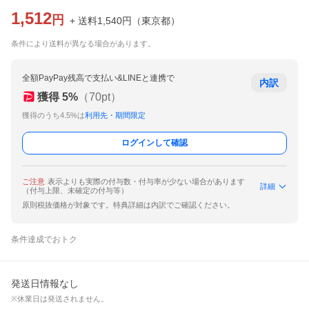
1,512
円
+ 送料
1,540
円
（
東京都
）
条件により送料が異なる場合があります。
全額PayPay残高で支払い&LINEと連携で
内訳
獲得
5
%
（
70
pt）
獲得のうち4.5%は
利用先・期間限定
ログインして確認
ご注意
表示よりも実際の付与数・付与率が少ない場合があります
詳細
（付与上限、未確定の付与等）
原則税抜価格が対象です。特典詳細は内訳でご確認ください。
条件達成でおトク
発送日情報なし
※休業日は発送されません。