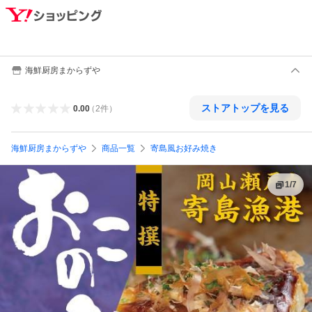
海鮮厨房まからずや
ストアトップを見る
0.00
（
2
件
）
海鮮厨房まからずや
商品一覧
寄島風お好み焼き
1
/
7