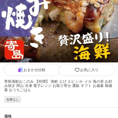
おまかせ比較
お気に入り
寄島海鮮おこのみ 【特撰】 海鮮 えび エビ いか イカ 海の幸 お好
み焼き 岡山 冷凍 電子レンジ お取り寄せ 通販 ギフト お歳暮 御歳
暮 おうちごはん
在庫なし
価格