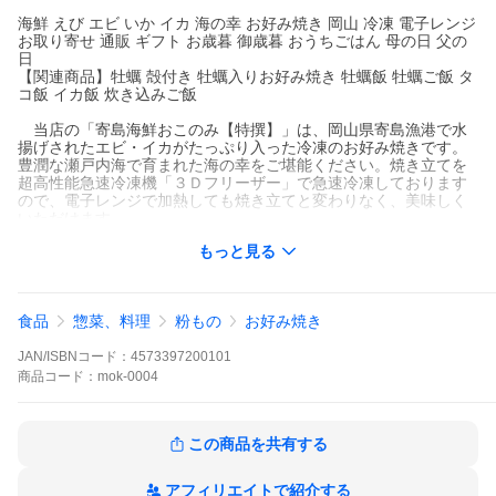
海鮮 えび エビ いか イカ 海の幸 お好み焼き 岡山 冷凍 電子レンジ
お取り寄せ 通販 ギフト お歳暮 御歳暮 おうちごはん 母の日 父の
日
【関連商品】牡蠣 殻付き 牡蠣入りお好み焼き 牡蠣飯 牡蠣ご飯 タ
コ飯 イカ飯 炊き込みご飯
当店の「寄島海鮮おこのみ【特撰】」は、岡山県寄島漁港で水
揚げされたエビ・イカがたっぷり入った冷凍のお好み焼きです。
豊潤な瀬戸内海で育まれた海の幸をご堪能ください。焼き立てを
超高性能急速冷凍機「３Ｄフリーザー」で急速冷凍しております
ので、電子レンジで加熱しても焼き立てと変わりなく、美味しく
いただけます。
エビ・イカたっぷりボリューム抜群の特撰です。
もっと見る
写真は、トッピングの一例です。
※季節により、具材の大きさや数量は異なりますので、ご了承
食品
惣菜、料理
粉もの
お好み焼き
ください。
JAN/ISBNコード：
4573397200101
申し訳ございませんが、１枚１枚丁寧に手作りで焼き上げてお
りますので、数量に限りがございます。
商品
コード：
mok-0004
お早めにご注文ください。
熨斗お付けできます。
この商品を共有する
お中元 お歳暮 御礼 御祝 御年賀 など
母の日 父の日 敬老の日 などの贈り物にもご利用ください。
内 容 量
冷凍海鮮おこのみ（特撰） 1枚（約
アフィリエイトで紹介する