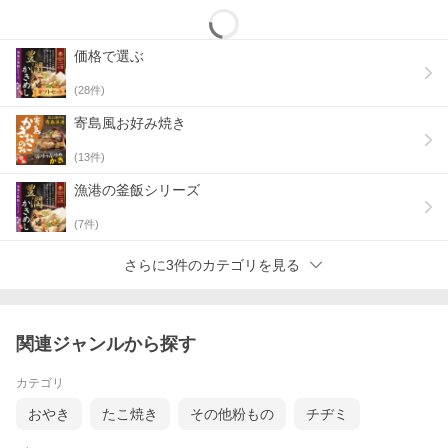
価格で選ぶ
(
28
件)
寄島風お好み焼き
(
13
件)
漁港の釜飯シリーズ
(
7
件)
さらに3件のカテゴリを見る
関連ジャンルから探す
カテゴリ
おやき
たこ焼き
その他粉もの
チヂミ