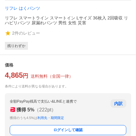
リフレ はくパンツ
リフレ スマートライン スマートイン Lサイズ 36枚入 2回吸収 リ
ハビリパンツ 尿漏れパンツ 男性 女性 災害
2
件のレビュー
残りわずか
価格
4,865
円
送料無料
（
全国一律
）
条件により送料が異なる場合があります。
全額PayPay残高で支払い&LINEと連携で
内訳
獲得
5
%
（
222
pt）
獲得のうち4.5%は
利用先・期間限定
ログインして確認