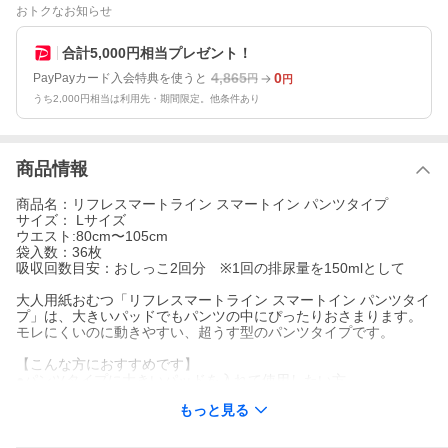
おトクなお知らせ
合計5,000円相当プレゼント！
4,865
0
PayPayカード入会特典を使うと
円
円
うち2,000円相当は利用先・期間限定。他条件あり
商品情報
商品名：リフレスマートライン スマートイン パンツタイプ
サイズ： Lサイズ
ウエスト:80cm〜105cm
袋入数：36枚
吸収回数目安：おしっこ2回分 ※1回の排尿量を150mlとして
大人用紙おむつ「リフレスマートライン スマートイン パンツタイ
プ」は、大きいパッドでもパンツの中にぴったりおさまります。
モレにくいのに動きやすい、超うす型のパンツタイプです。
【こんな方におすすめです】
●パンツタイプに大きいパッドを入れて使用したい方
●パンツタイプが足まわりにフィットしない方
もっと見る
●移乗・歩行などの際、動きにくさを感じられている方
●不快感によるおむついじりのある方
●介助があれば歩ける方