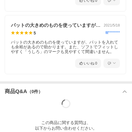
いいね
0
す。
★とりかえ方
・使用後はそのまま脱ぐか、両サイドを下から破ってはずしま
す。
パットの大きめのものを使っていますが、…
2021/5/18
★使用後の処理
5
ttt********
・使用後は小さく丸めて、お住まいの地域のルールに従って捨て
てください。
パットの大きめのものを使っていますが、パットを入れて
も余裕があるので助かります。また、ソフトでフィットし
【原材料】
やすく「うしろ」のマークも見やすくて間違いません。
表面材…ポリオレフィン系不織布
吸水材…高分子吸水材
いいね
0
防水材…ポリオレフィン系フィルム
伸縮材…ポリウレタン糸
結合材…スチレン系エラストマーなど
【注意事項】
・紙おむつ、包装紙は、誤飲のおそれのある幼児、ご老人のお手
商品Q&A
（
0
件）
元に届かないようご配慮ください。
・紙おむつを火に近づけると引火のおそれがあります。
・紙おむつや肌が汚れているとカブレの原因になるので、こまめ
に交換し、清潔にしてください。
・紙おむつの中の高分子吸水材が出て、肌に付着した場合は濡れ
タオルで拭き取ってください。
・誤って紙おむつの一部を食べてしまった場合は、早急に最寄り
この
商品
に関する質問は、
の医師におみせください。
以下からお問い合わせください。
・この製品は洗濯できません。誤って洗濯すると中身が他の衣類