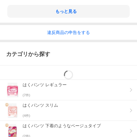
もっと見る
違反
商品の
申告をする
カテゴリから探す
はくパンツ レギュラー
(
7
件)
はくパンツ スリム
(
4
件)
はくパンツ 下着のようなベージュタイプ
(
2
件)