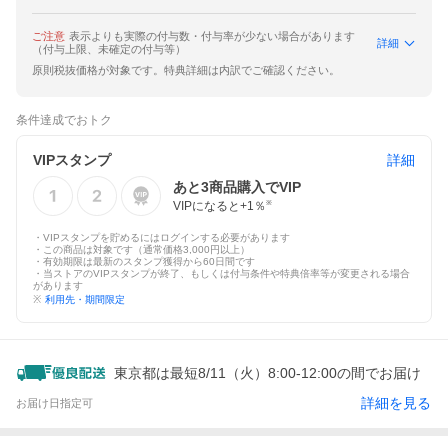
ご注意
表示よりも実際の付与数・付与率が少ない場合があります
詳細
（付与上限、未確定の付与等）
原則税抜価格が対象です。特典詳細は内訳でご確認ください。
条件達成でおトク
VIPスタンプ
詳細
あと
3
商品購入でVIP
VIPになると+
1
％
※
・VIPスタンプを貯めるにはログインする必要があります
・この商品は対象です（通常価格3,000円以上）
・有効期限は最新のスタンプ獲得から60日間です
・当ストアのVIPスタンプが終了、もしくは付与条件や特典倍率等が変更される場合
があります
※
利用先・期間限定
東京都は最短8/11（火）8:00-12:00の間でお届け
詳細を見る
お届け日指定可