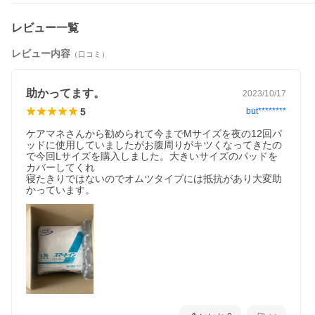
●前後のピンクライン
パッドの正しい位置がわかりやすい、目印のライン入り。
レビュー一覧
※60.5cmの大きいパッドにぴったりです。
レビュー内容
●パッド固定ギャザー
（口コミ）
お腹と背中にフィットし、動いてもパッドのズレを防ぎます。
●全面通気性シート
助かってます。
2023/10/17
●男女兼用
●医療費控除対象品（大人用紙おむつ）
5
but********
【適用】
ケアマネさんから勧められて今までMサイズを夜の12回パ
ウエストサイズ：80cm〜105cm
ッドに使用していましたがお腹周りがキツくなってきたの
で今回Lサイズを購入しました。大きいサイズのパッドを
【使用方法】
カバーしてくれ

★介助者がはかせる場合
寝たきりではないのでオムツタイプには抵抗があり大変助
・「うしろ」と表示している方がうしろです。前後を確かめてく
かっています。
ださい。
・パッドを股にあて、パンツを引き上げます。（パンツの立体ギ
ャザーの中に、パッドを入れるとモレを防げます）
・パッドの端を前後のピンクラインにあわせて整えます。
★一人ではく場合
・「うしろ」と表示している方がうしろです。前後を確かめてく
ださい。
・パッドをパンツの中央に差し込みます。
・パッドをパンツの立体ギャザーにおさまるように広げます。
・パンツを引き上げ、ピンクラインにあわせてパッドを整えま