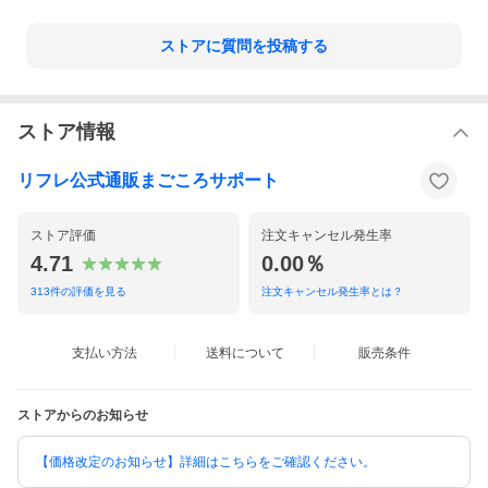
に付着します。その場合は、衣類を脱水してから、よくはたいて
ください。洗濯機の内部はよく拭き取った後、水で洗い流してく
ストアに質問を投稿する
ださい。
・紙おむつが肌に合わない場合には、ご使用を中止し、医師にご
相談ください。
＜使用上の注意＞
ストア情報
・汚れた紙おむつは早くとりかえてください。
・誤って口に入れたり、のどにつまらせることのないよう保管場
所に注意し、使用後はすぐに処理してください。
リフレ公式通販まごころサポート
＜保管上の注意＞
・開封後は、ほこりや虫が入らないよう、衛生的に保管してくだ
ストア評価
注文キャンセル発生率
さい。
4.71
0.00％
＜使用後の処理＞
・紙おむつに付着した大便は、トイレに始末してください。
313
件の評価を見る
注文キャンセル発生率とは？
・汚れた部分を内側にして丸め、不衛生にならないように処理し
てください。
・トイレに紙おむつを流さないでください。
支払い方法
送料について
販売条件
・使用後の紙おむつの廃棄方法は、お住まいの地域のルールに従
ってください。
・外出時に使った紙おむつは持ち帰りましょう。
ストアからのお知らせ
【おしっこの回数について】
※1回の排尿量を150mlとして
【価格改定のお知らせ】詳細はこちらをご確認ください。
※吸収量表記は、目安吸収量となります。