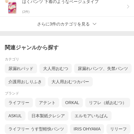
はくパンツ 下着のようなベージュタイプ
(
2
件)
さらに3件のカテゴリを見る
関連ジャンルから探す
カテゴリ
尿漏れパッド
大人用おむつ
尿漏れパンツ、失禁パンツ
介護用おしりふき
大人用おむつカバー
ブランド
ライフリー
アテント
ORKAL
リフレ（紙おむつ）
ASKUL
日本製紙クレシア
エルモアいちばん
ライフリー うす型軽快パンツ
IRIS OHYAMA
リリーフ