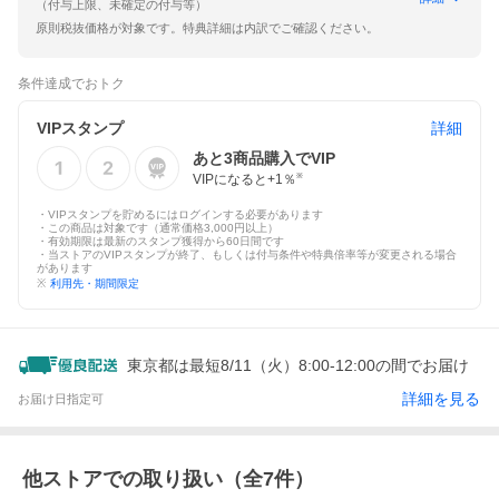
（付与上限、未確定の付与等）
原則税抜価格が対象です。特典詳細は内訳でご確認ください。
条件達成でおトク
VIPスタンプ
詳細
あと
3
商品購入でVIP
VIPになると+
1
％
※
・VIPスタンプを貯めるにはログインする必要があります
・この商品は対象です（通常価格3,000円以上）
・有効期限は最新のスタンプ獲得から60日間です
・当ストアのVIPスタンプが終了、もしくは付与条件や特典倍率等が変更される場合
があります
※
利用先・期間限定
東京都は最短8/11（火）8:00-12:00の間でお届け
詳細を見る
お届け日指定可
他ストアでの取り扱い（全
7
件）