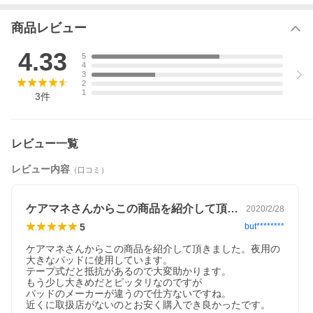
「こっそりギャザー」が徹底ブロック！
パッドの性能を最大限に活かせる足まわり安心形状です。
商品レビュー
●動きらくらくおしりすっきり 超うす型吸収体
厚みがないので、足まわりがらくに動き、前かがみの姿勢からの
4.33
5
立ち上がりや移乗もスムーズ。
4
シルエットがスマートなので、ぴったりのズボンも選べます。
3
2
1
●大きいパッドと使いやすい 簡単キレイ装着
3
件
大きいパッドでもパンツの立体ギャザーの中におさまり、パッド
のはみだしや折れ・ヨレを防止。
●前後のピンクライン
レビュー一覧
パッドの正しい位置がわかりやすい、目印のライン入り。
※60.5cmの大きいパッドにぴったりです。
レビュー内容
（口コミ）
●パッド固定ギャザー
お腹と背中にフィットし、動いてもパッドのズレを防ぎます。
ケアマネさんからこの商品を紹介して頂き…
2020/2/28
●全面通気性シート
5
but********
●男女兼用
●医療費控除対象品（大人用紙おむつ）
ケアマネさんからこの商品を紹介して頂きました。夜用の
大きなパッドに使用しています。

【適用】
テープ式だと抵抗があるので大変助かります。

ウエストサイズ：80cm〜105cm
もう少し大きめだとピッタリなのですが

パッドのメーカーが違うので仕方ないですね。

【使用方法】
近くに取扱店がないのとお安く購入でき良かったです。
★介助者がはかせる場合