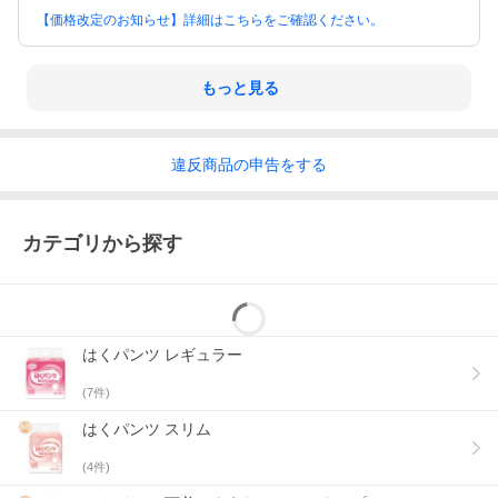
・紙おむつに付着した大便は、トイレに始末してください。
【価格改定のお知らせ】詳細はこちらをご確認ください。
・汚れた部分を内側にして丸め、不衛生にならないように処理し
てください。
・トイレに紙おむつを流さないでください。
・使用後の紙おむつの廃棄方法は、お住まいの地域のルールに従
もっと見る
ってください。
・外出時に使った紙おむつは持ち帰りましょう。
【おしっこの回数について】
違反
商品の
申告をする
※1回の排尿量を150mlとして
※吸収量表記は、目安吸収量となります。
カテゴリから探す
はくパンツ レギュラー
(
7
件)
はくパンツ スリム
(
4
件)