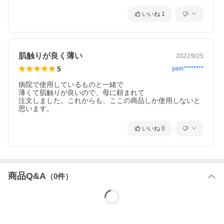
・「うしろ」と表示している方がうしろです。前後を確かめてく
ださい。
いいね
1
・パッドを股にあて、パンツを引き上げます。（パンツの立体ギ
ャザーの中に、パッドを入れるとモレを防げます）
・パッドの端を前後のピンクラインにあわせて整えます。
★一人ではく場合
肌触りが良く薄い
2022/9/25
・「うしろ」と表示している方がうしろです。前後を確かめてく
ださい。
5
yam********
・パッドをパンツの中央に差し込みます。
・パッドをパンツの立体ギャザーにおさまるように広げます。
病院で使用しているものと一緒で

・パンツを引き上げ、ピンクラインにあわせてパッドを整えま
薄くて肌触りが良いので、母に頼まれて

す。
注文しました。これからも、ここの商品しか使用しないと
思います。
★とりかえ方
・使用後はそのまま脱ぐか、両サイドを下から破ってはずしま
いいね
0
す。
★使用後の処理
・使用後は小さく丸めて、お住まいの地域のルールに従って捨て
てください。
商品Q&A
（
0
件）
【原材料】
表面材…ポリオレフィン系不織布
吸水材…高分子吸水材
防水材…ポリオレフィン系フィルム
伸縮材…ポリウレタン糸
結合材…スチレン系エラストマーなど