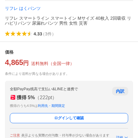
リフレ はくパンツ
リフレ スマートライン スマートイン Mサイズ 40枚入 2回吸収 リ
ハビリパンツ 尿漏れパンツ 男性 女性 災害
4.33
（
3
件
）
価格
4,865
円
送料無料
（
全国一律
）
条件により送料が異なる場合があります。
全額PayPay残高で支払い&LINEと連携で
内訳
獲得
5
%
（
222
pt）
獲得のうち4.5%は
利用先・期間限定
ログインして確認
ご注意
表示よりも実際の付与数・付与率が少ない場合があります
詳細