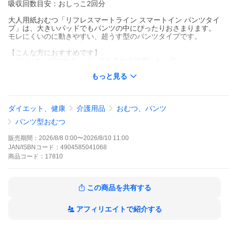
吸収回数目安：おしっこ2回分
大人用紙おむつ「リフレスマートライン スマートイン パンツタイ
プ」は、大きいパッドでもパンツの中にぴったりおさまります。
モレにくいのに動きやすい、超うす型のパンツタイプです。
【こんな方におすすめです】
●パンツタイプに大きいパッドを入れて使用したい方
●パンツタイプが足まわりにフィットしない方
もっと見る
●移乗・歩行などの際、動きにくさを感じられている方
●不快感によるおむついじりのある方
●介助があれば歩ける方
●介助があれば立てる・座れる方
ダイエット、健康
介護用品
おむつ、パンツ
パンツ型おむつ
販売期間：
2026/8/8 0:00
〜
2026/8/10 11:00
JAN/ISBNコード：
4904585041068
商品
コード：
17810
この商品を共有する
【商品特長】
アフィリエイトで紹介する
●「こっそりギャザー」がモレを徹底防止！
特にモレやすいソケイ部は、立体ギャザーだけでなく、裏側から