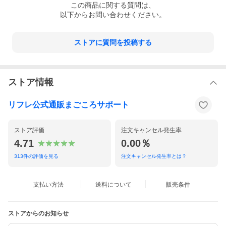
この
商品
に関する質問は、
【注意事項】
以下からお問い合わせください。
・紙おむつ、包装紙は、誤飲のおそれのある幼児、ご老人のお手
元に届かないようご配慮ください。
・紙おむつを火に近づけると引火のおそれがあります。
ストアに質問を投稿する
・紙おむつや肌が汚れているとカブレの原因になるので、こまめ
に交換し、清潔にしてください。
・紙おむつの中の高分子吸水材が出て、肌に付着した場合は濡れ
タオルで拭き取ってください。
・誤って紙おむつの一部を食べてしまった場合は、早急に最寄り
ストア情報
の医師におみせください。
・この製品は洗濯できません。誤って洗濯すると中身が他の衣類
に付着します。その場合は、衣類を脱水してから、よくはたいて
リフレ公式通販まごころサポート
ください。洗濯機の内部はよく拭き取った後、水で洗い流してく
ださい。
・紙おむつが肌に合わない場合には、ご使用を中止し、医師にご
ストア評価
注文キャンセル発生率
相談ください。
4.71
0.00％
＜使用上の注意＞
・汚れた紙おむつは早くとりかえてください。
313
件の評価を見る
注文キャンセル発生率とは？
・誤って口に入れたり、のどにつまらせることのないよう保管場
所に注意し、使用後はすぐに処理してください。
支払い方法
送料について
販売条件
＜保管上の注意＞
・開封後は、ほこりや虫が入らないよう、衛生的に保管してくだ
さい。
ストアからのお知らせ
＜使用後の処理＞