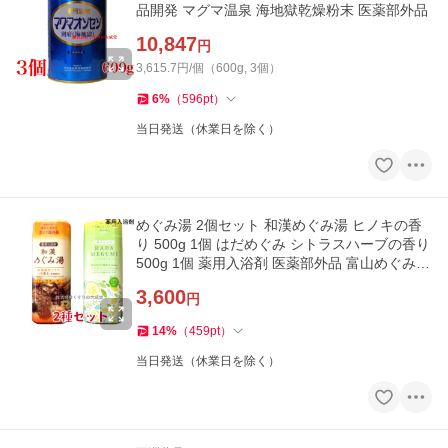
品開発 マグマ温泉 海地獄乾燥粉末 医薬部外品
10,847
円
3,615.7円/個（600g, 3個）
6
%
（
596
pt
）
当日発送（休業日を除く）
めぐみ湯 2個セット 和漢めぐみ湯 ヒノキの香
り 500g 1個 はだめぐみ シトラスハーブの香り
500g 1個 薬用入浴剤 医薬部外品 富山めぐみ製
薬
3,600
円
14
%
（
459
pt
）
当日発送（休業日を除く）