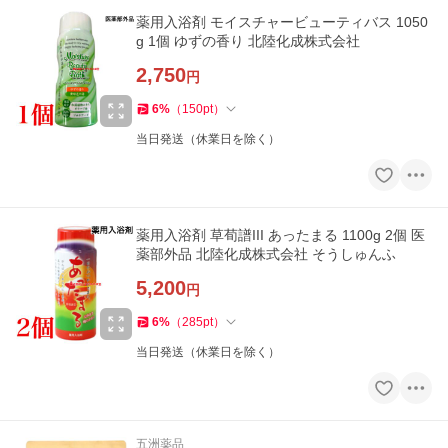
薬用入浴剤 モイスチャービューティバス 1050
g 1個 ゆずの香り 北陸化成株式会社
2,750
円
6
%
（
150
pt
）
当日発送（休業日を除く）
薬用入浴剤 草荀譜III あったまる 1100g 2個 医
薬部外品 北陸化成株式会社 そうしゅんふ
5,200
円
6
%
（
285
pt
）
当日発送（休業日を除く）
五洲薬品