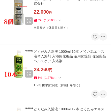
式会社
22,000
円
6
%
（
1,210
pt
）
当日発送（休業日を除く）
どくだみ入浴液 1000ml 10本 どくだみエキス
液体入浴剤 入浴用化粧品 浴用化粧品 佐藤薬品
ヘルスケア 入浴剤
23,260
円
6
%
（
1,278
pt
）
1〜3日以内に発送（休業日を除く）
どくだみ入浴液 1000ml 12本 どくだみエキス