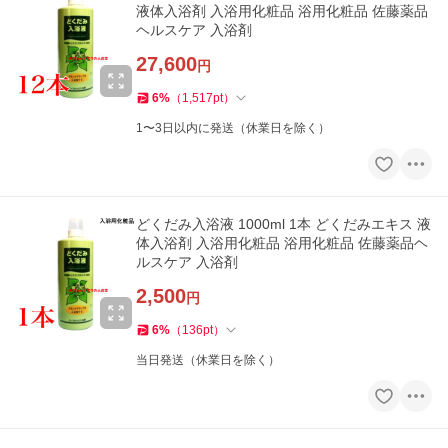
液体入浴剤 入浴用化粧品 浴用化粧品 佐藤薬品
ヘルスケア 入浴剤
27,600
円
6
%
（
1,517
pt
）
1〜3日以内に発送（休業日を除く）
どくだみ入浴液 1000ml 1本 どくだみエキス 液
体入浴剤 入浴用化粧品 浴用化粧品 佐藤薬品ヘ
ルスケア 入浴剤
2,500
円
6
%
（
136
pt
）
当日発送（休業日を除く）