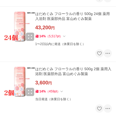
はだめぐみ フローラルの香り 500g 24個 薬用
入浴剤 医薬部外品 富山めぐみ製薬
43,200
円
14
%
（
5,517
pt
）
1〜2日以内に発送（休業日を除く）
はだめぐみ フローラルの香り 500g 2個 薬用入
浴剤 医薬部外品 富山めぐみ製薬
3,600
円
14
%
（
459
pt
）
当日発送（休業日を除く）