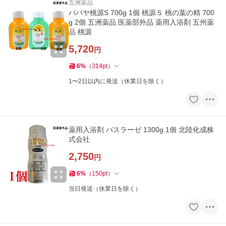
五洲薬品
パパヤ桃源S 700g 1個 桃源Ｓ 桃の葉の精 700
g 2個 五洲薬品 医薬部外品 薬用入浴剤 五州薬
品 桃源
5,720
円
6
%
（
314
pt
）
1〜2日以内に発送（休業日を除く）
薬用入浴剤 バスラーゼ 1300g 1個 北陸化成株
式会社
2,750
円
6
%
（
150
pt
）
当日発送（休業日を除く）