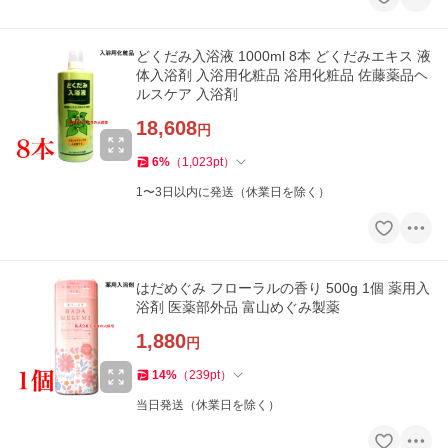
どくだみ入浴液 1000ml 8本 どくだみエキス 液
体入浴剤 入浴用化粧品 浴用化粧品 佐藤薬品ヘ
ルスケア 入浴剤
18,608
円
6
%
（
1,023
pt
）
1〜3日以内に発送（休業日を除く）
はだめぐみ フローラルの香り 500g 1個 薬用入
浴剤 医薬部外品 富山めぐみ製薬
1,880
円
14
%
（
239
pt
）
当日発送（休業日を除く）