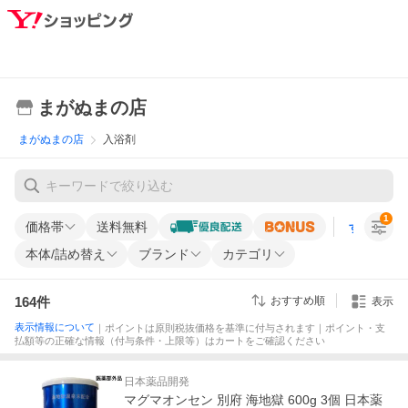
まがぬまの店
まがぬまの店
入浴剤
1
価格帯
送料無料
すべての条
本体/詰め替え
ブランド
カテゴリ
164
件
おすすめ順
表示
表示情報について
｜ポイントは原則税抜価格を基準に付与されます｜ポイント・支
払額等の正確な情報（付与条件・上限等）はカートをご確認ください
日本薬品開発
マグマオンセン 別府 海地獄 600g 3個 日本薬