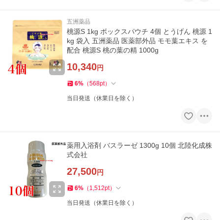
五洲薬品
桃源S 1kg ボックスパウチ 4個 とうげん 桃源 1
kg 袋入 五洲薬品 医薬部外品 モモ葉エキス を
配合 桃源S 桃の葉の精 1000g
10,340
円
6
%
（
568
pt
）
当日発送（休業日を除く）
薬用入浴剤 バスラーゼ 1300g 10個 北陸化成株
式会社
27,500
円
6
%
（
1,512
pt
）
当日発送（休業日を除く）