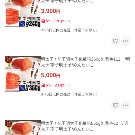
太子/辛子明太子/めんたいこ
3,900
円
5
%
（
181
pt
）
3〜5日以内に発送（休業日を除く）
明太子 / 辛子明太子化粧箱360g無着色112 /明
太子/辛子明太子/めんたいこ
5,000
円
5
%
（
233
pt
）
3〜5日以内に発送（休業日を除く）
明太子 / 辛子明太子化粧箱550g無着色62 /明
太子/辛子明太子/めんたいこ