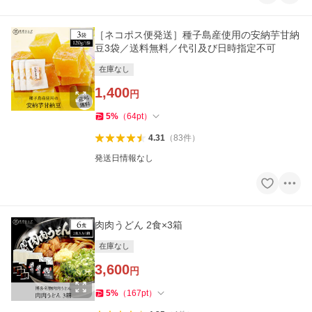
［ネコポス便発送］種子島産使用の安納芋甘納
豆3袋／送料無料／代引及び日時指定不可
在庫なし
1,400
円
5
%
（
64
pt
）
4.31
（
83
件
）
発送日情報なし
肉肉うどん 2食×3箱
在庫なし
3,600
円
5
%
（
167
pt
）