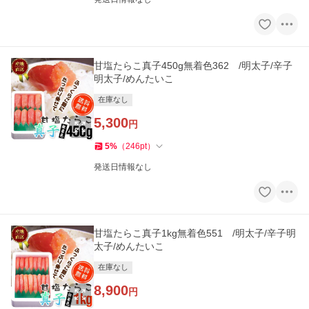
甘塩たらこ真子450g無着色362 /明太子/辛子
明太子/めんたいこ
在庫なし
5,300
円
5
%
（
246
pt
）
発送日情報なし
甘塩たらこ真子1kg無着色551 /明太子/辛子明
太子/めんたいこ
在庫なし
8,900
円