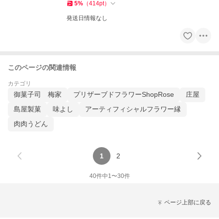
5
%
（
414
pt
）
発送日情報なし
このページの関連情報
カテゴリ
御菓子司 梅家
プリザーブドフラワーShopRose
庄屋
島屋製菓
味よし
アーティフィシャルフラワー縁
肉肉うどん
1
2
40
件中
1
〜
30
件
ページ上部に戻る