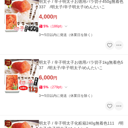
明太子 / 辛子明太子お徳用バラ切子450g無着色
337 /明太子/辛子明太子/めんたいこ
4,000
円
5
%
（
186
pt
）
3〜5日以内に発送（休業日を除く）
明太子 / 辛子明太子お徳用バラ切子1kg無着色5
37 /明太子/辛子明太子/めんたいこ
6,000
円
5
%
（
279
pt
）
3〜5日以内に発送（休業日を除く）
明太子 / 辛子明太子化粧箱240g無着色111 /明