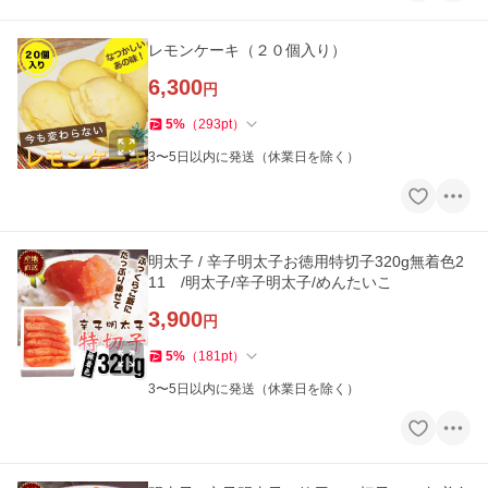
レモンケーキ（２０個入り）
6,300
円
5
%
（
293
pt
）
3〜5日以内に発送（休業日を除く）
明太子 / 辛子明太子お徳用特切子320g無着色2
11 /明太子/辛子明太子/めんたいこ
3,900
円
5
%
（
181
pt
）
3〜5日以内に発送（休業日を除く）