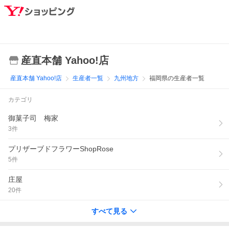
産直本舗 Yahoo!店
産直本舗 Yahoo!店
生産者一覧
九州地方
福岡県の生産者一覧
カテゴリ
御菓子司 梅家
3
件
プリザーブドフラワーShopRose
5
件
庄屋
20
件
すべて見る