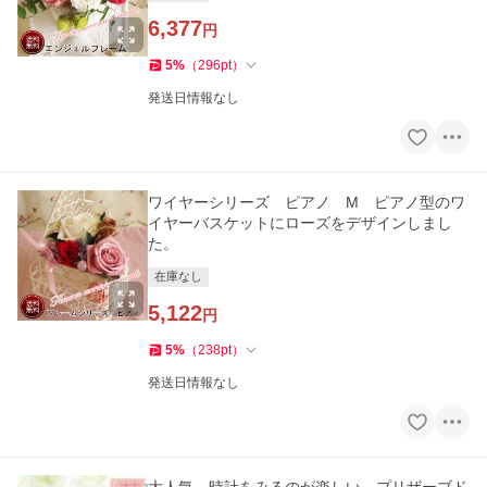
6,377
円
5
%
（
296
pt
）
発送日情報なし
ワイヤーシリーズ ピアノ M ピアノ型のワ
イヤーバスケットにローズをデザインしまし
た。
在庫なし
5,122
円
5
%
（
238
pt
）
発送日情報なし