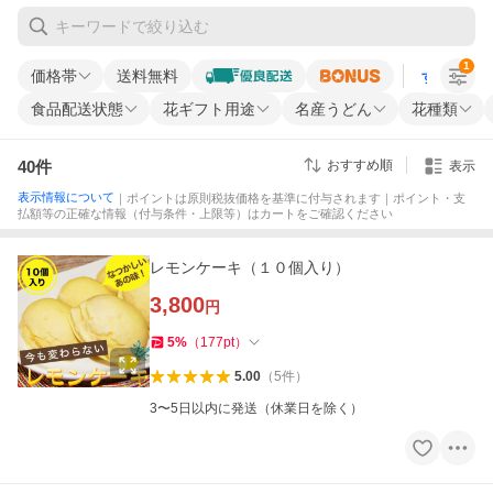
1
価格帯
送料無料
すべての条
食品配送状態
花ギフト用途
名産うどん
花種類
40
件
おすすめ順
表示
表示情報について
｜ポイントは原則税抜価格を基準に付与されます｜ポイント・支
払額等の正確な情報（付与条件・上限等）はカートをご確認ください
レモンケーキ（１０個入り）
3,800
円
5
%
（
177
pt
）
5.00
（
5
件
）
3〜5日以内に発送（休業日を除く）