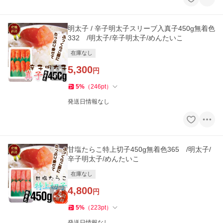
明太子 / 辛子明太子スリーブ入真子450g無着色
332 /明太子/辛子明太子/めんたいこ
在庫なし
5,300
円
5
%
（
246
pt
）
発送日情報なし
甘塩たらこ特上切子450g無着色365 /明太子/
辛子明太子/めんたいこ
在庫なし
4,800
円
5
%
（
223
pt
）
発送日情報なし