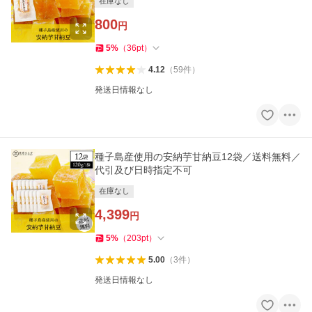
在庫なし
800
円
5
%
（
36
pt
）
4.12
（
59
件
）
発送日情報なし
種子島産使用の安納芋甘納豆12袋／送料無料／
代引及び日時指定不可
在庫なし
4,399
円
5
%
（
203
pt
）
5.00
（
3
件
）
発送日情報なし