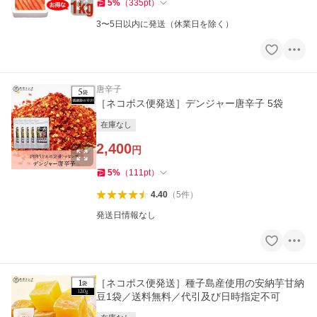
5
%
（
335
pt
）
3〜5日以内に発送（休業日を除く）
唐辛子
［ネコポス便発送］デンジャー唐辛子 5袋
在庫なし
2,400
円
5
%
（
111
pt
）
4.40
（
5
件
）
発送日情報なし
［ネコポス便発送］種子島産使用の安納芋甘納
豆1袋／送料無料／代引及び日時指定不可