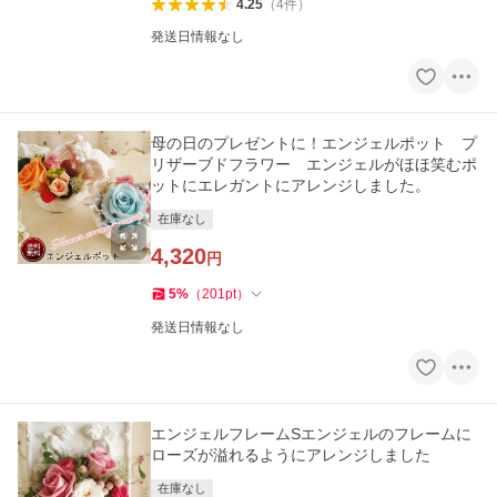
4.25
（
4
件
）
発送日情報なし
母の日のプレゼントに！エンジェルポット プ
リザーブドフラワー エンジェルがほほ笑むポ
ットにエレガントにアレンジしました。
在庫なし
4,320
円
5
%
（
201
pt
）
発送日情報なし
エンジェルフレームSエンジェルのフレームに
ローズが溢れるようにアレンジしました
在庫なし