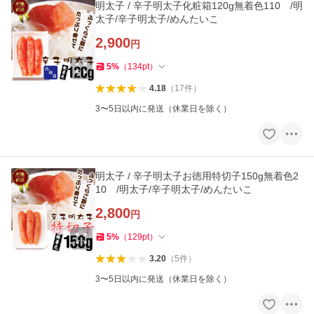
明太子 / 辛子明太子化粧箱120g無着色110 /明
太子/辛子明太子/めんたいこ
2,900
円
5
%
（
134
pt
）
4.18
（
17
件
）
3〜5日以内に発送（休業日を除く）
明太子 / 辛子明太子お徳用特切子150g無着色2
10 /明太子/辛子明太子/めんたいこ
2,800
円
5
%
（
129
pt
）
3.20
（
5
件
）
3〜5日以内に発送（休業日を除く）