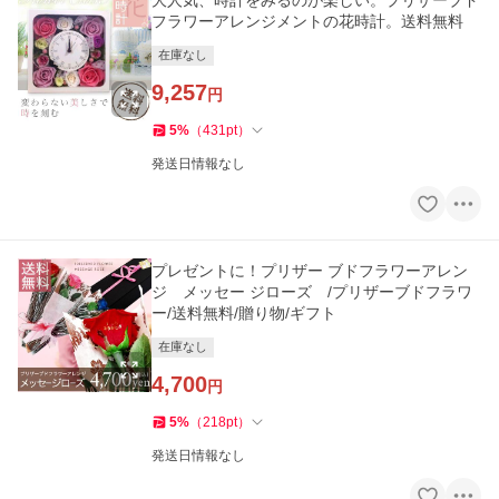
大人気、時計をみるのが楽しい。プリザーブド
フラワーアレンジメントの花時計。送料無料
在庫なし
9,257
円
5
%
（
431
pt
）
発送日情報なし
プレゼントに！プリザー ブドフラワーアレン
ジ メッセー ジローズ /プリザーブドフラワ
ー/送料無料/贈り物/ギフト
在庫なし
4,700
円
5
%
（
218
pt
）
発送日情報なし