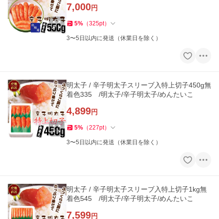
7,000
円
5
%
（
325
pt
）
3〜5日以内に発送（休業日を除く）
明太子 / 辛子明太子スリーブ入特上切子450g無
着色335 /明太子/辛子明太子/めんたいこ
4,899
円
5
%
（
227
pt
）
3〜5日以内に発送（休業日を除く）
明太子 / 辛子明太子スリーブ入特上切子1kg無
着色545 /明太子/辛子明太子/めんたいこ
7,599
円