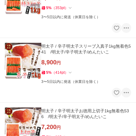
5
%
（
353
pt
）
3〜5日以内に発送（休業日を除く）
明太子 / 辛子明太子スリーブ入真子1kg無着色5
41 /明太子/辛子明太子/めんたいこ
8,900
円
5
%
（
414
pt
）
3〜5日以内に発送（休業日を除く）
明太子 / 辛子明太子お徳用上切子1kg無着色53
6 /明太子/辛子明太子/めんたいこ
7,200
円