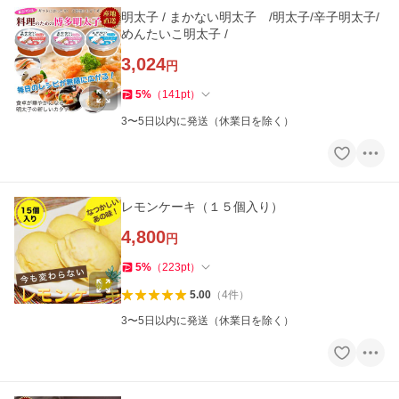
明太子 / まかない明太子 /明太子/辛子明太子/
めんたいこ明太子 /
3,024
円
5
%
（
141
pt
）
3〜5日以内に発送（休業日を除く）
レモンケーキ（１５個入り）
4,800
円
5
%
（
223
pt
）
5.00
（
4
件
）
3〜5日以内に発送（休業日を除く）