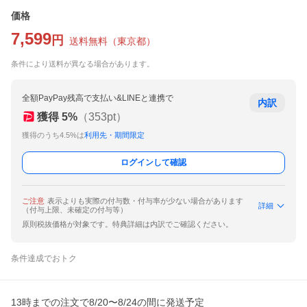
価格
7,599
円
送料無料
（
東京都
）
条件により送料が異なる場合があります。
全額PayPay残高で支払い&LINEと連携で
内訳
獲得
5
%
（
353
pt）
獲得のうち4.5%は
利用先・期間限定
ログインして確認
ご注意
表示よりも実際の付与数・付与率が少ない場合があります
詳細
（付与上限、未確定の付与等）
原則税抜価格が対象です。特典詳細は内訳でご確認ください。
条件達成でおトク
13時までの注文で8/20〜8/24の間に発送予定