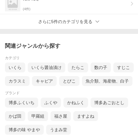
(
4
件)
さらに5件のカテゴリを見る
関連ジャンルから探す
カテゴリ
いくら
いくら醤油漬け
たらこ
数の子
すじこ
カラスミ
キャビア
とびこ
魚介類、海産物、白子
ブランド
博多ふくいち
ふくや
かねふく
博多あごおとし
かば田
甲羅組
福さ屋
ますよね
博多の味 やまや
うまみ堂