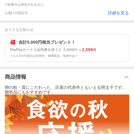
※休業日は発送されません。
詳細を見る
お届け日指定可
おトクなお知らせ
合計5,000円相当プレゼント！
7,599
2,599
PayPayカード入会特典を使うと
円
円
うち2,000円相当は利用先・期間限定。他条件あり
商品情報
卵の粒・質にこだわった、庄屋の代表作ともいえる明太子です。
贈答品にもおすすめです。