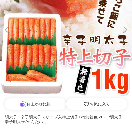
おまかせ比較
お気に入り
明太子 / 辛子明太子スリーブ入特上切子1kg無着色545 /明太子/
辛子明太子/めんたいこ