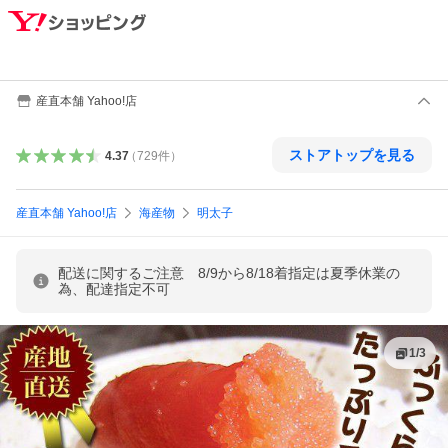
産直本舗 Yahoo!店
ストアトップを見る
4.37
（
729
件
）
産直本舗 Yahoo!店
海産物
明太子
配送に関するご注意 8/9から8/18着指定は夏季休業の
為、配達指定不可
1
/
3