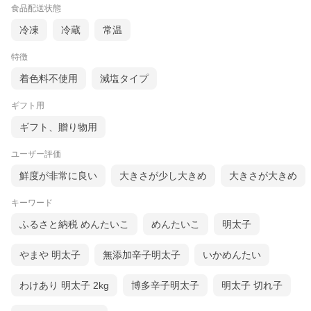
食品配送状態
冷凍
冷蔵
常温
特徴
着色料不使用
減塩タイプ
ギフト用
ギフト、贈り物用
ユーザー評価
鮮度が非常に良い
大きさが少し大きめ
大きさが大きめ
キーワード
ふるさと納税 めんたいこ
めんたいこ
明太子
やまや 明太子
無添加辛子明太子
いかめんたい
わけあり 明太子 2kg
博多辛子明太子
明太子 切れ子