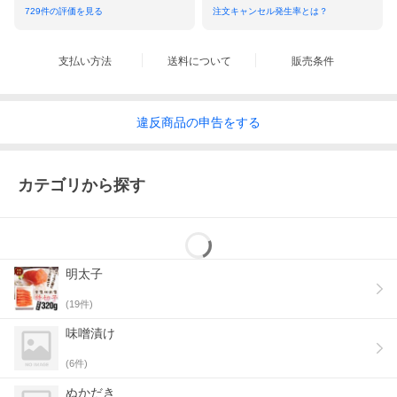
729
件の評価を見る
注文キャンセル発生率とは？
支払い方法
送料について
販売条件
違反
商品の
申告をする
カテゴリから探す
明太子
(
19
件)
味噌漬け
(
6
件)
ぬかだき