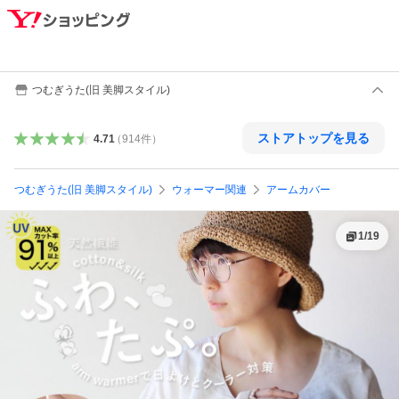
つむぎうた(旧 美脚スタイル)
ストアトップを見る
4.71
（
914
件
）
つむぎうた(旧 美脚スタイル)
ウォーマー関連
アームカバー
1
/
19