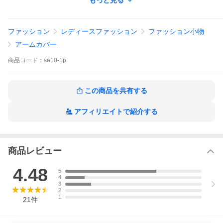
もっと見る
編みアームカバー】が新登場です。表に綿、内側に絹を使った二
重編みのアームカバーはとっても軽くて薄い仕上がりです！絹は
絹紡糸を使用したスベスベ感＆着け心地はさらっとして肌に張り
付きません。ふんわり軽い仕上がりと、アーム幅は約11cmと広め
ファッション
レディースファッション
ファッション小物
でたぷっとした作りなので風を通して涼しいです。幅が広め＆両
端の締め付けも少ないのでレッグウォーマーとしてもお使いいた
アームカバー
だけます。
商品
コード：
sa10-1p
【その他】
●お洗濯について
・手洗いでやさしく洗い、十分すすいでください。
・洗濯は49度以下の水、またはお湯でお願いいたします。
この商品を共有する
・乾燥機（タンブラー乾燥）は使用しないでください。
アフィリエイトで紹介する
商品レビュー
4.48
5
4
3
2
1
21
件