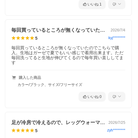
いいね
1
毎回買っているところが無くなっていたの…
2026/7/4
5
kyj********
毎回買っているところが無くなっていたのでこちらで購
入。生地はガーゼで夏でもいい感じで着用出来ます。ただ
毎回洗ってると生地が伸びてくるので毎年買い直ししてま
す
購入した商品
カラー/ブラック、サイズ/フリーサイズ
いいね
0
足が冷房で冷えるので、レッグウォーマー…
2026/7/25
5
zyh********