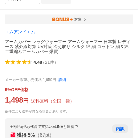
対象
エムアンドエム
アームカバー レッグウォーマー アームウォーマー 日本製 レディ
ース 紫外線対策 UV対策 冷え取り シルク 綿 絹 コットン 絹＆綿
二重編みアームカバー 爆買
4.48
（
21
件
）
メーカー希望小売価格
1,650
円
詳細
9%OFF価格
1,498
円
送料無料
（
全国一律
）
条件により送料が異なる場合があります。
全額PayPay残高で支払い&LINEと連携で
内訳
獲得
5
%
（
67
pt）