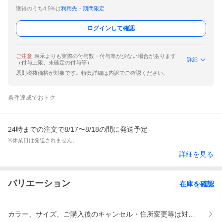
獲得のうち4.5%は
利用先・期間限定
ログインして確認
ご注意
表示よりも実際の付与数・付与率が少ない場合があります
詳細
（付与上限、未確定の付与等）
原則税抜価格が対象です。特典詳細は内訳でご確認ください。
条件達成でおトク
24時までの注文で8/17〜8/18の間に発送予定
※休業日は発送されません。
詳細を見る
バリエーション
在庫を確認
カラー、サイズ、ご購入後のキャンセル・住所変更等は対応いたしか