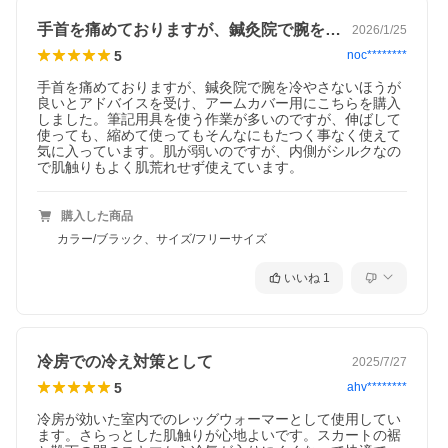
手首を痛めておりますが、鍼灸院で腕を冷…
2026/1/25
5
noc********
手首を痛めておりますが、鍼灸院で腕を冷やさないほうが
良いとアドバイスを受け、アームカバー用にこちらを購入
しました。筆記用具を使う作業が多いのですが、伸ばして
使っても、縮めて使ってもそんなにもたつく事なく使えて
気に入っています。肌が弱いのですが、内側がシルクなの
で肌触りもよく肌荒れせず使えています。
購入した商品
カラー/ブラック、サイズ/フリーサイズ
いいね
1
冷房での冷え対策として
2025/7/27
5
ahv********
冷房が効いた室内でのレッグウォーマーとして使用してい
ます。さらっとした肌触りが心地よいです。スカートの裾