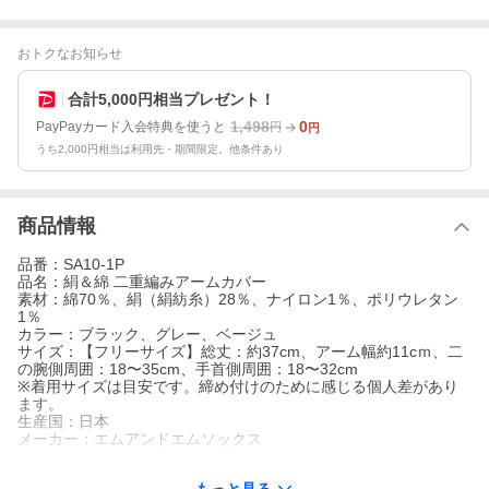
おトクなお知らせ
合計5,000円相当プレゼント！
1,498
0
PayPayカード入会特典を使うと
円
円
うち2,000円相当は利用先・期間限定。他条件あり
商品情報
品番：SA10-1P
品名：絹＆綿 二重編みアームカバー
素材：綿70％、絹（絹紡糸）28％、ナイロン1％、ポリウレタン
1％
カラー：ブラック、グレー、ベージュ
サイズ：【フリーサイズ】総丈：約37cm、アーム幅約11cｍ、二
の腕側周囲：18〜35cm、手首側周囲：18〜32cm
※着用サイズは目安です。締め付けのために感じる個人差があり
ます。
生産国：日本
メーカー：エムアンドエムソックス
【商品説明】天然繊維シリーズから【綿×絹素材のふわ＆たぷ二重