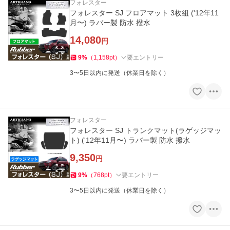
フォレスター
フォレスター SJ フロアマット 3枚組 ('12年11
月〜) ラバー製 防水 撥水
14,080
円
9
%
（
1,158
pt
）
要エントリー
3〜5日以内に発送（休業日を除く）
フォレスター
フォレスター SJ トランクマット(ラゲッジマッ
ト) ('12年11月〜) ラバー製 防水 撥水
9,350
円
9
%
（
768
pt
）
要エントリー
3〜5日以内に発送（休業日を除く）