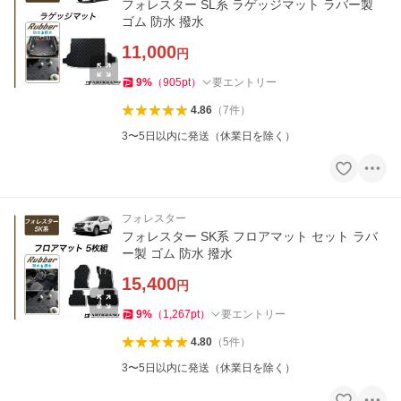
フォレスター SL系 ラゲッジマット ラバー製
ゴム 防水 撥水
11,000
円
9
%
（
905
pt
）
要エントリー
4.86
（
7
件
）
3〜5日以内に発送（休業日を除く）
フォレスター
フォレスター SK系 フロアマット セット ラバ
ー製 ゴム 防水 撥水
15,400
円
9
%
（
1,267
pt
）
要エントリー
4.80
（
5
件
）
3〜5日以内に発送（休業日を除く）