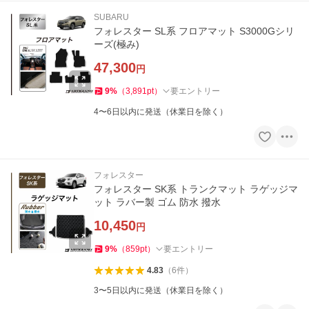
SUBARU
フォレスター SL系 フロアマット S3000Gシリ
ーズ(極み)
47,300
円
9
%
（
3,891
pt
）
要エントリー
4〜6日以内に発送（休業日を除く）
フォレスター
フォレスター SK系 トランクマット ラゲッジマ
ット ラバー製 ゴム 防水 撥水
10,450
円
9
%
（
859
pt
）
要エントリー
4.83
（
6
件
）
3〜5日以内に発送（休業日を除く）