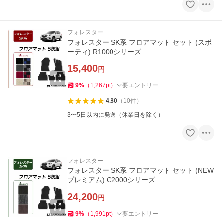
フォレスター
フォレスター SK系 フロアマット セット (スポ
ーティ) R1000シリーズ
15,400
円
9
%
（
1,267
pt
）
要エントリー
4.80
（
10
件
）
3〜5日以内に発送（休業日を除く）
フォレスター
フォレスター SK系 フロアマット セット (NEW
プレミアム) C2000シリーズ
24,200
円
9
%
（
1,991
pt
）
要エントリー