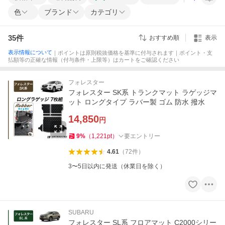
色
ブランド
カテゴリ
35
件
おすすめ順
表示
表示情報について
｜ポイントは原則税抜価格を基準に付与されます｜ポイント・支
払額等の正確な情報（付与条件・上限等）はカートをご確認ください
フォレスター
フォレスター SK系 トランクマット ラゲッジマ
ット ロングタイプ ラバー製 ゴム 防水 撥水
14,850
円
9
%
（
1,221
pt
）
要エントリー
4.61
（
72
件
）
3〜5日以内に発送（休業日を除く）
SUBARU
フォレスター SL系 フロアマット C2000シリー