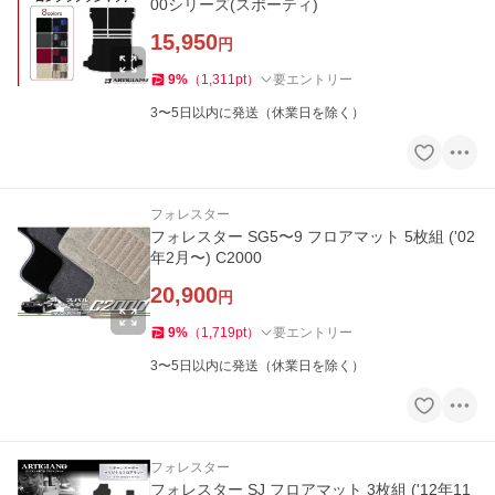
00シリーズ(スポーティ)
15,950
円
9
%
（
1,311
pt
）
要エントリー
3〜5日以内に発送（休業日を除く）
フォレスター
フォレスター SG5〜9 フロアマット 5枚組 ('02
年2月〜) C2000
20,900
円
9
%
（
1,719
pt
）
要エントリー
3〜5日以内に発送（休業日を除く）
フォレスター
フォレスター SJ フロアマット 3枚組 ('12年11