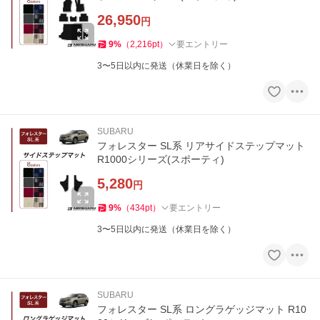
26,950
円
9
%
（
2,216
pt
）
要エントリー
3〜5日以内に発送（休業日を除く）
SUBARU
フォレスター SL系 リアサイドステップマット
R1000シリーズ(スポーティ)
5,280
円
9
%
（
434
pt
）
要エントリー
3〜5日以内に発送（休業日を除く）
SUBARU
フォレスター SL系 ロングラゲッジマット R10