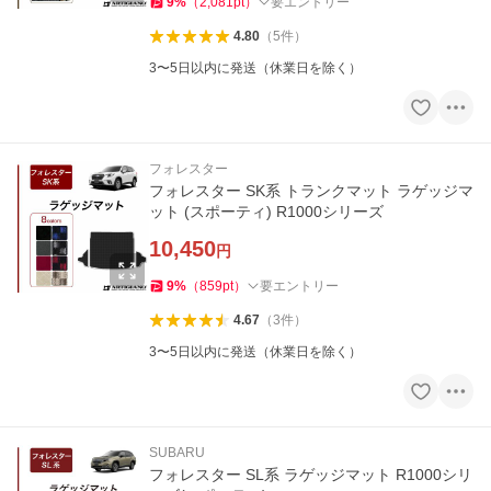
9
%
（
2,081
pt
）
要エントリー
4.80
（
5
件
）
3〜5日以内に発送（休業日を除く）
フォレスター
フォレスター SK系 トランクマット ラゲッジマ
ット (スポーティ) R1000シリーズ
10,450
円
9
%
（
859
pt
）
要エントリー
4.67
（
3
件
）
3〜5日以内に発送（休業日を除く）
SUBARU
フォレスター SL系 ラゲッジマット R1000シリ