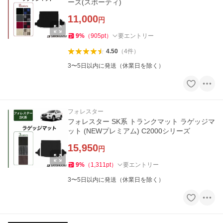
ーズ(スポーティ)
11,000
円
9
%
（
905
pt
）
要エントリー
4.50
（
4
件
）
3〜5日以内に発送（休業日を除く）
フォレスター
フォレスター SK系 トランクマット ラゲッジマ
ット (NEWプレミアム) C2000シリーズ
15,950
円
9
%
（
1,311
pt
）
要エントリー
3〜5日以内に発送（休業日を除く）