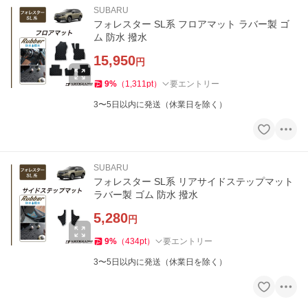
SUBARU
フォレスター SL系 フロアマット ラバー製 ゴ
ム 防水 撥水
15,950
円
9
%
（
1,311
pt
）
要エントリー
3〜5日以内に発送（休業日を除く）
SUBARU
フォレスター SL系 リアサイドステップマット
ラバー製 ゴム 防水 撥水
5,280
円
9
%
（
434
pt
）
要エントリー
3〜5日以内に発送（休業日を除く）