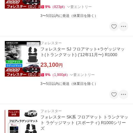
9
%
（
823
pt
）
要エントリー
3〜5日以内に発送（休業日を除く）
フォレスター
フォレスター SJ フロアマット+ラゲッジマッ
ト(トランクマット) ('12年11月〜) R1000
23,100
円
9
%
（
1,900
pt
）
要エントリー
3〜5日以内に発送（休業日を除く）
フォレスター
フォレスター SK系 フロアマット トランクマッ
ト ラゲッジマット (スポーティ) R1000シリー
ズ