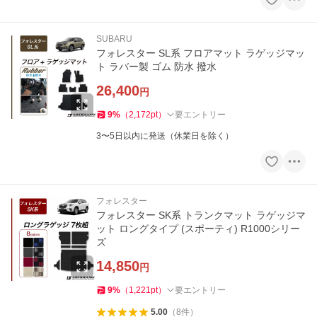
SUBARU
フォレスター SL系 フロアマット ラゲッジマッ
ト ラバー製 ゴム 防水 撥水
26,400
円
9
%
（
2,172
pt
）
要エントリー
3〜5日以内に発送（休業日を除く）
フォレスター
フォレスター SK系 トランクマット ラゲッジマ
ット ロングタイプ (スポーティ) R1000シリー
ズ
14,850
円
9
%
（
1,221
pt
）
要エントリー
5.00
（
8
件
）