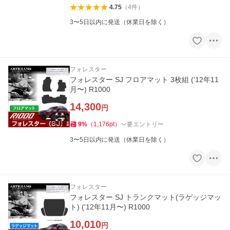
4.75
（
4
件
）
3〜5日以内に発送（休業日を除く）
フォレスター
フォレスター SJ フロアマット 3枚組 ('12年11
月〜) R1000
14,300
円
9
%
（
1,176
pt
）
要エントリー
3〜5日以内に発送（休業日を除く）
フォレスター
フォレスター SJ トランクマット(ラゲッジマッ
ト) ('12年11月〜) R1000
10,010
円