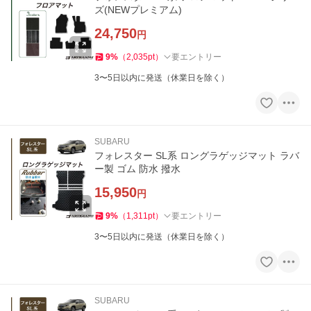
ズ(NEWプレミアム)
24,750
円
9
%
（
2,035
pt
）
要エントリー
3〜5日以内に発送（休業日を除く）
SUBARU
フォレスター SL系 ロングラゲッジマット ラバ
ー製 ゴム 防水 撥水
15,950
円
9
%
（
1,311
pt
）
要エントリー
3〜5日以内に発送（休業日を除く）
SUBARU