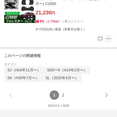
月〜) C2000
21,230
円
9
%
（
1,746
pt
）
要エントリー
3〜5日以内に発送（休業日を除く）
このページの関連情報
カテゴリ
SJ（H24年11月〜）
SG5〜9（H14年2月〜）
SK（H30年7月〜）
SL（2025年4月〜）
1
2
35
件中
1
〜
30
件