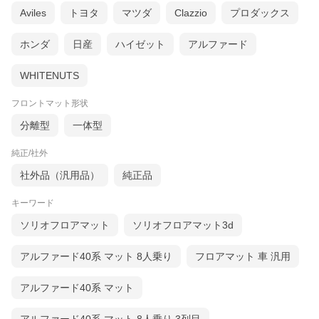
Aviles
トヨタ
マツダ
Clazzio
プロダックス
ホンダ
日産
ハイゼット
アルファード
WHITENUTS
フロントマット形状
分離型
一体型
純正/社外
社外品（汎用品）
純正品
キーワード
ソリオフロアマット
ソリオフロアマット3d
アルファード40系 マット 8人乗り
フロアマット 車 汎用
アルファード40系 マット