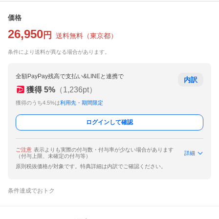
価格
26,950
円
送料無料
（
東京都
）
条件により送料が異なる場合があります。
全額PayPay残高で支払い&LINEと連携で
内訳
獲得
5
%
（
1,236
pt）
獲得のうち4.5%は
利用先・期間限定
ログインして確認
ご注意
表示よりも実際の付与数・付与率が少ない場合があります
詳細
（付与上限、未確定の付与等）
原則税抜価格が対象です。特典詳細は内訳でご確認ください。
条件達成でおトク