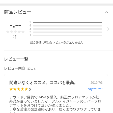
商品レビュー
-.--
5
4
3
2
1
2
件
適合車種
総合評価に有効なレビュー数が足りません
トヨタ RAV4 50系 2019年4月〜
PHV 2020年6月〜
適合グレード
レビュー一覧
2.0L ガソリン車
・X 4WD/2WD
レビュー内容
（口コミ）
・GWD 4WD
・Adventure 4WD
・G“Z package” 4WD
間違いなくオススメ、コスパも最高。
2019/7/3
2.5L ハイブリッド車
5
say********
・HYBRID G 4WD/2WD E-Four
・HYBRID X E-Four/2WD
アウトドア目的でRAV4を購入、純正のフロアマットか社
外品か迷っていましたが、アルティジャーノのラバーフロ
PHV (2020年6月〜)
アマットを見つけて迷いが消えました。

・G
丁寧な受注と発送連絡があり、届くまでワクワクしていま
・G“Z ”