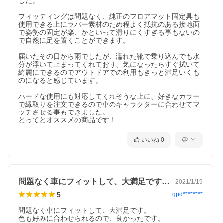
した。

・BLACK TONE
フィッティングは問題なく、純正のフロアマット固定具も
組数
使用できる上にラバー素材のため程よく抵抗のある接地面
本体5枚(運転席・助手席・二列目3枚)
で姿勢の固定が楽、かといって滑りにくすぎる事もないの
トランク1枚〜4枚(※仕様により異なる)
で自然に足を置くことができます。

生地色
届いたその日から雨でしたが、濡れた靴で乗り込んでも水
ブラック
分が浮いて止まってくれており、気になったらすぐ拭いて
綺麗にできるのでアウトドアでの利用もきっと満足いくも
ロック糸（オプション色）
のになると感じています。

ブラック/ダークグレー/グレー/シルバー/ブラウン/ブロンズ/ベ
ージュ/モスグリーン/ネイビー/ブルー/オレンジ/レッド/マルー
ハードな使用にも対応してくれそうな上に、好きなカラー
ン/キャメル/ゴールド
で縁取りを注文できるので車のキャラクターに合わせてマ
ッチさせる事もできました。

素材
とってとオススメの商品です！
オリジナルラバー
ご確認事項
いいね
0
弊社商品は全て受注生産品となり、ご注文の際に選択いただき
ました生地の種類やロック糸色、お車の仕様等の内容に合わせ
て製作しております。
そのため買い間違えやお客様都合での返品交換・キャンセルは
お受け出来ませんので、ご注文確定前に今一度ご選択内容を確
問題なく車にフィットして、大満足です。…
2021/1/19
認いただきますようお願いいたします。
5
gpd********
問題なく車にフィットして、大満足です。

色も好みに合わせられるので、良かったです。