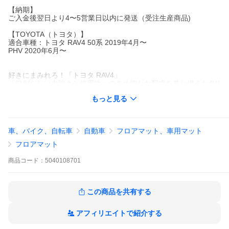
【納期】
ご入金後翌日より4〜5営業日以内に発送（受注生産商品)
【TOYOTA（トヨタ）】
適合車種：トヨタ RAV4 50系 2019年4月〜
PHV 2020年6月〜
好きにまみれろ！「トヨタ RAV4」
「SUVらしい力強さと使用性へのきめ細かな配慮を兼ね備えた4W
D」をコンセプトに開発されたRAV4。
もっと見る
クロスオーバーSUVを力強く牽引する「RAV4」ブランドの最上級
モデル「RAV4 PHV」にも対応。
アルティジャーノではトヨタRAV4 50系 ガソリン車・HV車・PHV
車に対応するフロアマット・ラゲッジマットをご用意しておりま
車、バイク、自転車
自動車
フロアマット、車用マット
す。
フロアマット
●運転席の形状はフットレストカバーの有無をご選択下さい。
●運転席マットは、床面固定留め具に対応しております。
商品
コード：
5040108701
●ラゲッジボード開閉用のストラップを通す、スリット加工を施し
ています。
※弊社では無料生地サンプルもご用意しておりますので是非お問
この商品を共有する
い合わせください
アフィリエイトで紹介する