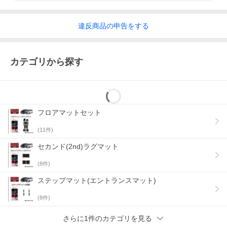
違反
商品の
申告をする
カテゴリから探す
フロアマットセット
(
11
件)
セカンド(2nd)ラグマット
(
8
件)
ステップマット(エントランスマット)
(
8
件)
さらに1件のカテゴリを見る