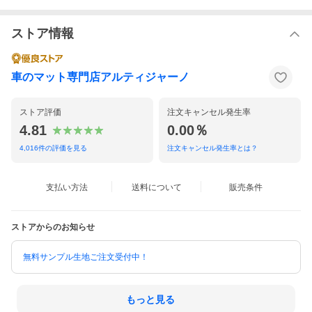
ロック糸（オプション色）
ブラック/ダークグレー/グレー/シルバー/ブラウン/ブロンズ/ベ
ストア情報
ージュ/モスグリーン/ネイビー/ブルー/オレンジ/レッド/マルー
ン/キャメル/ゴールド
素材
車のマット専門店アルティジャーノ
R1000
ご確認事項
ストア評価
注文キャンセル発生率
弊社商品は全て受注生産品となり、ご注文の際に選択いただき
ました生地の種類やロック糸色、お車の仕様等の内容に合わせ
4.81
0.00％
て製作しております。
4,016
件の評価を見る
注文キャンセル発生率とは？
そのため買い間違えやお客様都合での返品交換・キャンセルは
お受け出来ませんので、ご注文確定前に今一度ご選択内容を確
認いただきますようお願いいたします。
支払い方法
送料について
販売条件
ストアからのお知らせ
無料サンプル生地ご注文受付中！
もっと見る