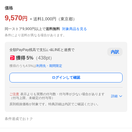
価格
9,570
円
+ 送料
1,000
円
（
東京都
）
同一ストア9,900円以上で
送料無料
対象商品を見る
条件により送料が異なる場合があります。
全額PayPay残高で支払い&LINEと連携で
内訳
獲得
5
%
（
438
pt）
獲得のうち4.5%は
利用先・期間限定
ログインして確認
ご注意
表示よりも実際の付与数・付与率が少ない場合があります
詳細
（付与上限、未確定の付与等）
原則税抜価格が対象です。特典詳細は内訳でご確認ください。
条件達成でおトク