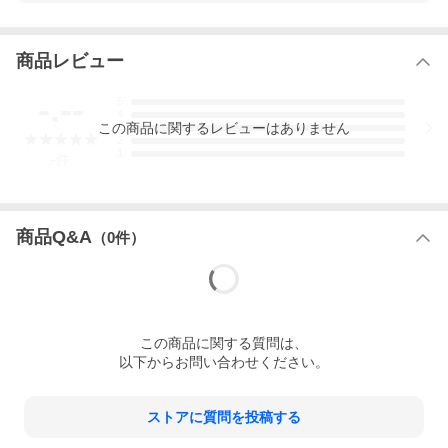
商品レビュー
-.--
5
4
この
商品
に関するレビューはありません
3
2
1
-
件
適合車種
アルファード 40 / ヴェルファイア 40（2023年6月〜）
6人乗 / 7人乗 / 8人乗
ガソリン車 / ハイブリッド車 / PHEV車(6人乗)
商品Q&A
（
0
件）
2WD / 4WD ( E-Four )
2026年6月改良後モデルにも対応
適合グレード
G X Z Zpremier ( Zプレミア )
executive lounge ( エグゼクティブラウンジ )
この
商品
に関する質問は、
組数
以下からお問い合わせください。
ドアポケットカバーマット 4枚組
生地色
ストアに質問を投稿する
ブラック/ルビーレッド/ダークグレー/ベージュ/チェック（グレ
ー黒）/チェック(青黒)/チェック(赤黒)/チェック(ベージュ)