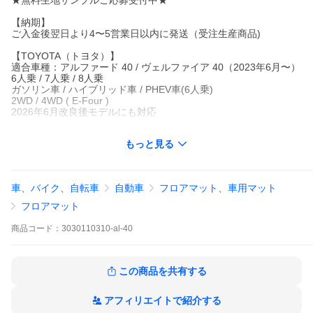
★無料生地サンプルご応募受付中★
【納期】
ご入金後翌日より4〜5営業日以内に発送（受注生産商品)
【TOYOTA（トヨタ）】
適合車種：アルファード 40 / ヴェルファイア 40（2023年6月〜）
6人乗 / 7人乗 / 8人乗
ガソリン車 / ハイブリッド車 / PHEV車(6人乗)
2WD / 4WD ( E-Four )
2026年6月改良後モデルにも対応
もっと見る
アルティジャーノでは40系 アルファード 40系 ヴェルファイアに
対応するフロアマット トランクマット ラグマットなど便利グッズ
をご用意しております。2026年6月改良後の新型アルファード 新
型ヴェルファイアにも適合いたします。
車、バイク、自転車
自動車
フロアマット、車用マット
●ドアポケットカバーマットは足が当たりやすいドア内張部分をカ
バーするマットです。
フロアマット
●生地色やロック糸は内装色(ブラック サンセットブラウン ニュー
トラルベージュ)等、お車に合わせてお好みでお選びください。
商品
コード：
3030110310-al-40
カラーバリエーションが豊富でオシャレなカジュアルラインマッ
トです。
その他、生地シリーズも販売中
※無料生地サンプルをご用意しておりますので是非お問い合わせ
この商品を共有する
ください
アフィリエイトで紹介する