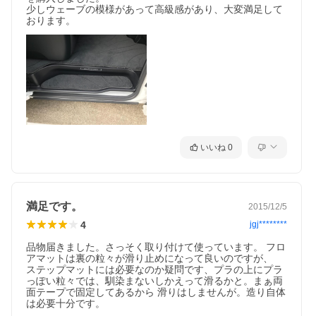
Executive Lounge（エグゼクティブラウンジ 3.5L）、
少しウェーブの模様があって高級感があり、大変満足して
Executive Lounge S（エグゼクティブラウンジ S 3.5L）、
おります。
GF（3.5L）、SA"Cパッケージ"（3.5L）、SC（3.5L）、
SA（3.5L）、SA“TYPE BLACK”(3.5L)、G（2.5L）、S"Cパッケ
ージ"（2.5L）、S"Aパッケージ"（2.5L）、S（2.5L）、
X（2.5L）、S“Aパッケージ・TYPE BLACK”(2.5L)、S“TYPE
GOLD”(2.5L)、S“TYPE GOLD2”(2.5L)
、S“TYPE GOLD3”(2.5L)
【アルファード ハイブリッド車】
Executive Lounge（エグゼクティブラウンジ）、Executive
Lounge S（エグゼクティブラウンジ S）、SR"Cパッケージ"、
いいね
0
G"Fパッケージ"、SR、G、S、X、S“TYPE GOLD”(2.5L)、
S“TYPE GOLD2”(2.5L)
、S“TYPE GOLD3”(2.5L)
満足です。
2015/12/5
ヴェルファイア30系 前期・後期に対応するマットもご用意して
おります。
4
jgj********
30系 ヴェルファイアの商品ページにてご確認ください。
品物届きました。さっそく取り付けて使っています。 フロ
組数
アマットは裏の粒々が滑り止めになって良いのですが、

ステップマット4枚組
ステップマットには必要なのか疑問です、プラの上にプラ
っぽい粒々では、馴染まないしかえって滑るかと。まぁ両
生地色
面テープで固定してあるから 滑りはしませんが。造り自体
ブラック/ルビーレッド/ダークグレー/ベージュ/チェック（グレ
は必要十分です。
ー黒）/チェック(青黒)/チェック(赤黒)/チェック(ベージュ)