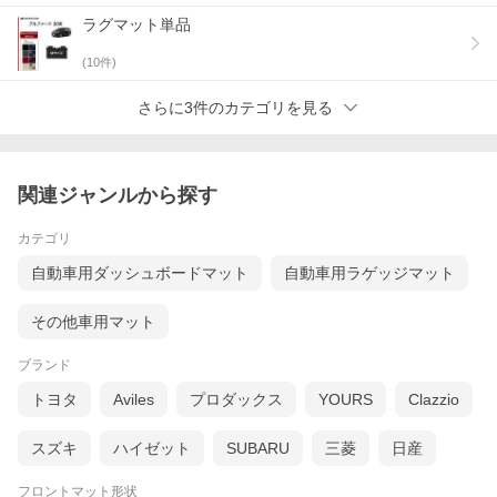
ラグマット単品
(
10
件)
さらに3件のカテゴリを見る
関連ジャンルから探す
▼生地グレードの違う商品はこちら▼
カテゴリ
自動車用ダッシュボードマット
自動車用ラゲッジマット
その他車用マット
ブランド
トヨタ
Aviles
プロダックス
YOURS
Clazzio
スズキ
ハイゼット
SUBARU
三菱
日産
フロントマット形状