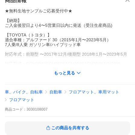
商品情報
★無料生地サンプルご応募受付中★
【納期】
ご入金後翌日より4〜5営業日以内に発送（受注生産商品)
【TOYOTA（トヨタ）】
適合車種：アルファード 30（2015年1月〜2023年5月）
7人乗/8人乗 ガソリン車/ハイブリッド車
対応年式：前期型 〜2017年12月/後期型 2018年1月〜2023年5月
対応型式：GGH30W/GGH35W/AGH30W/AGH35W/AYH30W
もっと見る
S"TYPEGOLD"対応
S"TYPEGOLD2"対応
S"TYPEGOLD3"対応
車、バイク、自転車
自動車
フロアマット、車用マット
アルファード30 前期 後期 ALPHARD HV ガソリン
フロアマット
トヨタを代表する高級ミニバン アルファード 30系。オーナー様が
商品
コード：
3030108007
ゆったりとくつろぐことのできる広々した室内空間を上質に演出
するフロアマット、ラグマット、ラゲッジマット、ステップマッ
トを取り揃えております。
この商品を共有する