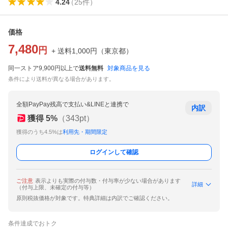
4.24
（
25
件
）
価格
7,480
円
+ 送料
1,000
円
（
東京都
）
同一ストア9,900円以上で
送料無料
対象商品を見る
条件により送料が異なる場合があります。
全額PayPay残高で支払い&LINEと連携で
内訳
獲得
5
%
（
343
pt）
獲得のうち4.5%は
利用先・期間限定
ログインして確認
ご注意
表示よりも実際の付与数・付与率が少ない場合があります
詳細
（付与上限、未確定の付与等）
原則税抜価格が対象です。特典詳細は内訳でご確認ください。
条件達成でおトク