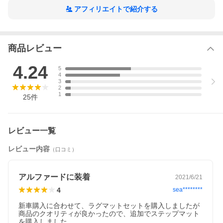
アフィリエイトで紹介する
商品レビュー
4.24
5
4
3
2
適合車種
1
25
件
アルファード 30（2015年1月〜2023年5月）
7人乗/8人乗 ガソリン車/ハイブリッド車
対応年式：前期型 〜2017年12月/後期型 2018年1月〜2023年5
レビュー一覧
月
レビュー内容
対応型式：GGH30W/GGH35W/AGH30W/AGH35W/AYH30W
（口コミ）
S"TYPEGOLD"対応
S"TYPEGOLD2"対応
アルファードに装着
2021/6/21
S"TYPEGOLD3"対応
4
sea********
アルファード30 前期 後期 ALPHARD HV ガソリン
新車購入に合わせて、ラグマットセットを購入しましたが

適合グレード
商品のクオリティが良かったので、追加でステップマット
【アルファード ガソリン車】
を購入しました。
