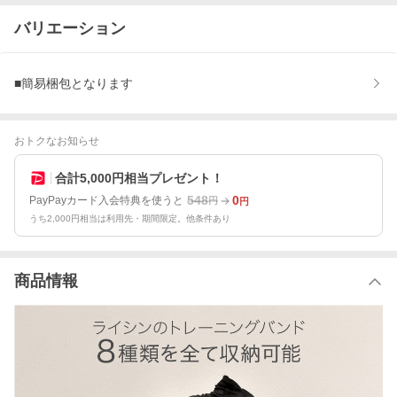
バリエーション
■簡易梱包となります
おトクなお知らせ
合計5,000円相当プレゼント！
548
0
PayPayカード入会特典を使うと
円
円
うち2,000円相当は利用先・期間限定。他条件あり
商品情報