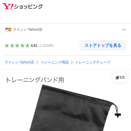
ライシン Yahoo!店
ストアトップを見る
4.81
（
1,316
件
）
ライシン Yahoo!店
トレーニング用品
トレーニングチューブ
1
/
3