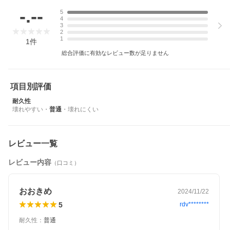
-.--
5
4
3
2
1
1
件
総合評価に有効なレビュー数が足りません
項目別評価
耐久性
壊れやすい
・
普通
・
壊れにくい
レビュー一覧
レビュー内容
（口コミ）
型番
おおきめ
2024/11/22
LS-TR-BAG
5
rdv********
カラー
耐久性
：
普通
ブラック