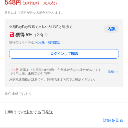
548
円
送料無料
（
東京都
）
条件により送料が異なる場合があります。
全額PayPay残高で支払い&LINEと連携で
内訳
獲得
5
%
（
23
pt）
獲得のうち4.5%は
利用先・期間限定
ログインして確認
ご注意
表示よりも実際の付与数・付与率が少ない場合があります
詳細
（付与上限、未確定の付与等）
原則税抜価格が対象です。特典詳細は内訳でご確認ください。
条件達成でおトク
13時までの注文で当日発送
詳細を見る