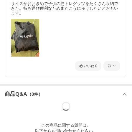
サイズがおおきめで子供の筋トレグッツをたくさん収納で
本体サイズ
きた。持ち運び便利なためまたこうにゅうしたいとおもい
横:30cm × 縦:40cm
ます。
原産国
中国
※サイズ・重量には多少の誤差が生じる場合がございます。
※お使いのモニター環境などにより、掲載画像と実際の商品の色味が若
干異なる場合がございます。
※多少のキズ・ヨゴレ等がある場合がございます。
※仕様は予告なく変更される場合がございます。
いいね
0
商品Q&A
（
0
件）
この
商品
に関する質問は、
以下からお問い合わせください。