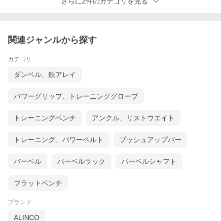
さらに2件のカテゴリを見る
関連ジャンルから探す
カテゴリ
ダンベル、鉄アレイ
パワーグリップ、トレーニンググローブ
トレーニングベンチ
アンクル、リストウエイト
トレーニング、パワーベルト
プッシュアップバー
バーベル
バーベルラック
バーベルシャフト
フラットベンチ
●実際の重さは多少誤差がございます。●ラ
ブランド
ALINCO