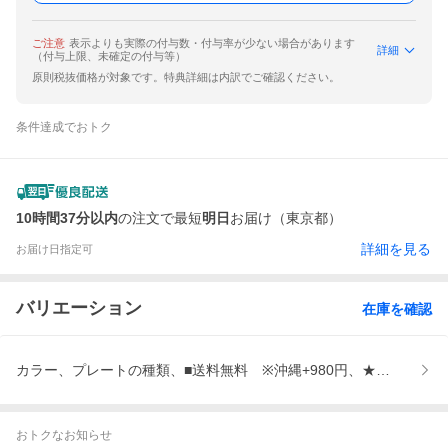
ご注意
表示よりも実際の付与数・付与率が少ない場合があります
詳細
（付与上限、未確定の付与等）
原則税抜価格が対象です。特典詳細は内訳でご確認ください。
条件達成でおトク
10時間37分以内
の注文で最短
明日
お届け（東京都）
詳細を見る
お届け日指定可
バリエーション
在庫を確認
カラー、プレートの種類、■送料無料 ※沖縄+980円、★商品レビ
おトクなお知らせ