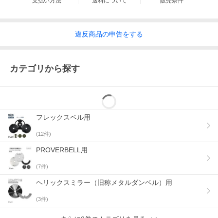
支払い方法
送料について
販売条件
違反
商品の
申告をする
カテゴリから探す
フレックスベル用
(
12
件)
PROVERBELL用
(
7
件)
ヘリックスミラー（旧称メタルダンベル）用
(
3
件)