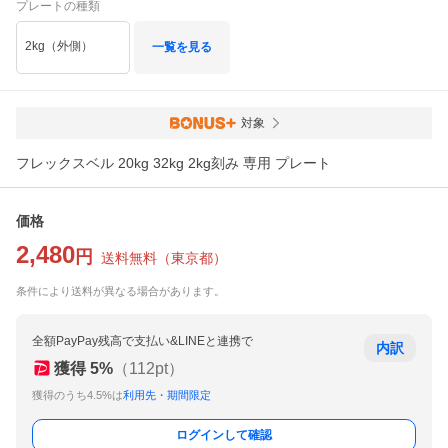
プレートの種類
2kg（外側）
一覧を見る
対象
フレックスベル 20kg 32kg 2kg刻み 専用 プレート
価格
2,480
円
送料無料
（
東京都
）
条件により送料が異なる場合があります。
全額PayPay残高で支払い&LINEと連携で
内訳
獲得
5
%
（
112
pt）
獲得のうち4.5%は
利用先・期間限定
ログインして確認