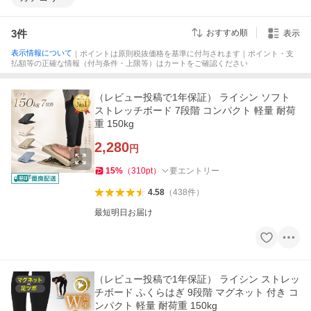
3
件
おすすめ順
表示
表示情報について
｜ポイントは原則税抜価格を基準に付与されます｜ポイント・支
払額等の正確な情報（付与条件・上限等）はカートをご確認ください
（レビュー投稿で1年保証） ライシン ソフト
ストレッチボード 7段階 コンパクト 軽量 耐荷
重 150kg
2,280
円
15
%
（
310
pt
）
要エントリー
4.58
（
438
件
）
最短明日お届け
（レビュー投稿で1年保証） ライシン ストレッ
チボード ふくらはぎ 9段階 マグネット 付き コ
ンパクト 軽量 耐荷重 150kg