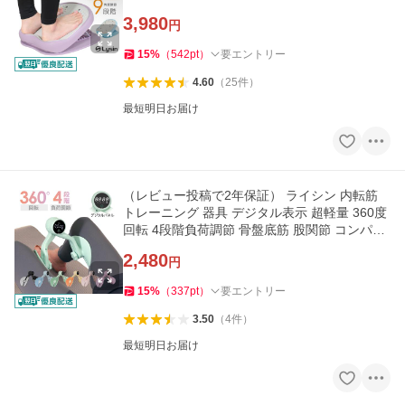
3,980
円
15
%
（
542
pt
）
要エントリー
4.60
（
25
件
）
最短明日お届け
（レビュー投稿で2年保証） ライシン 内転筋
トレーニング 器具 デジタル表示 超軽量 360度
回転 4段階負荷調節 骨盤底筋 股関節 コンパク
ト
2,480
円
15
%
（
337
pt
）
要エントリー
3.50
（
4
件
）
最短明日お届け