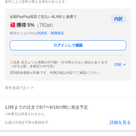
条件により送料が異なる場合があります。
全額PayPay残高で支払い&LINEと連携で
内訳
獲得
5
%
（
782
pt）
獲得のうち4.5%は
利用先・期間限定
ログインして確認
ご注意
表示よりも実際の付与数・付与率が少ない場合があります
詳細
（付与上限、未確定の付与等）
原則税抜価格が対象です。特典詳細は内訳でご確認ください。
条件達成でおトク
12時までの注文で8/7〜8/18の間に発送予定
※休業日は発送されません。
詳細を見る
お届け日指定可
置き配指定可