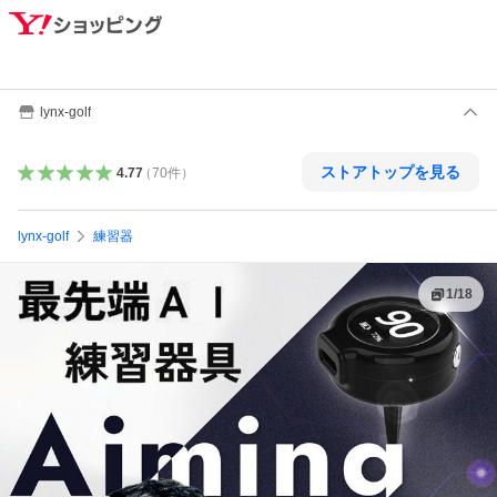
lynx-golf
ストアトップを見る
4.77
（
70
件
）
lynx-golf
練習器
1
/
18