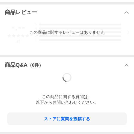
※一部の特殊なグリップ、グリップエンドの穴がないグリップ、
シャフト内にウェイト等が入っているものには取り付けができな
商品レビュー
い場合も御座います。
XVIC AIMING VIEW
-.--
5
4
1° の狂いも見逃さない。
この
商品
に関するレビューはありません
3
直感ではなく、AIで狙いを定める。
2
1
-
件
オフィシャルアンバサダー YouTubeチャンネル「Tera-You-Golf」
の てらゆー氏
最強AI日本初上陸
スコアアップの近道!つけるだけで狙い通りいく!
商品Q&A
（
0
件）
こんなお悩みありませんか?
・100切り、次は90切りを目指したい
コースでも練習場のように上手に打ちたい
・スイングは良いが真っ直ぐいかない
ピンに真っ直ぐ向いているか分からない
この
商品
に関する質問は、
・ティーショット、セカンドショット、アプローチの方向性の精
度をあげたい
以下からお問い合わせください。
そんな、方向性に悩む全てのゴルファーに!
狙い、ターゲットライン・向いた方向が分かる 最先端 AI練習器
具「エイミングビュー」
ストアに質問を投稿する
内容：本体、クリーニング用クロス、USBケーブル（TYPE-C→T
YPE-A）