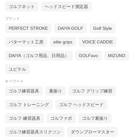
ゴルフネット
ヘッドスピード測定器
ブランド
PERFECT STROKE
DAIYA GOLF
Golf Style
パターマット工房
elite grips
VOICE CADDIE
DAIYA（ゴルフ用品、日用品）
GOLFavo
MIZUNO
ユピテル
キーワード
ゴルフ練習器具
素振り
ゴルフ グリップ練習
ゴルフ トレーニング
ゴルフ ヘッドスピード
ゴルフ 練習器具
ゴルファボ
ゴルフ素振り
ゴルフ練習器具スリクソン
ダウンブローマスター