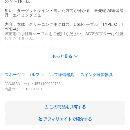
の てらゆー氏
狙い、ターゲットライン・向いた方向が分かる 最先端 AI練習器
具「エイミングビュー」
内容：本体、クリーニング用クロス、USBケーブル（TYPE-C→T
YPE-A）
※充電には付属ケーブルをご使用ください。ACアダプターは付属
しておりません。
サイズ：直径32mm×高さ38mm
重量：12g
もっと見る
材質：プラスチック(ABS,PC)
バッテリー：リチウムポリマー180mAh
充電方式：5V,USB-Cタイプケーブル
スポーツ
ゴルフ
ゴルフ練習器具
スイング練習器具
充電時間：最長30分
使用時間：最長8時間
JAN/ISBNコード：
4571190029783
製造国：韓国
保証期間：購入から1年
商品
コード：
10001610
※クラブ収納の際は取り外しをしてから収納下さい。 付けたまま
にしていると紛失・破損の可能性がございます。
この商品を共有する
※アフターサービス・品質保証に関するお問い合わせは株式会社 x
Vicにお問い合わせください。
※販売・使用方法に関するお問い合わせは株式会社リンクスにお
アフィリエイトで紹介する
問い合わせください。