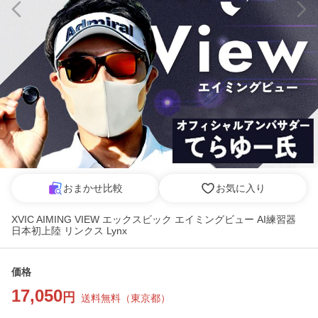
おまかせ比較
お気に入り
XVIC AIMING VIEW エックスビック エイミングビュー AI練習器
日本初上陸 リンクス Lynx
価格
17,050
円
送料無料
（
東京都
）