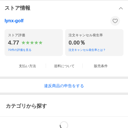
※充電には付属ケーブルをご使用ください。ACアダプターは付属
しておりません。
ストア情報
XVIC AIMING VIEW
サイズ：直径32mm×高さ38mm
lynx-golf
重量：12g
カラー：ブラック(ツヤあり)
材質：プラスチック(ABS,PC)
ストア評価
注文キャンセル発生率
バッテリー：リチウムポリマー180mAh
4.77
0.00％
充電方式：5V,USB-Cタイプケーブル
70
件の評価を見る
注文キャンセル発生率とは？
充電時間：最長30分
使用時間：最長8時間
製造国：韓国
保証期間：購入から1年
支払い方法
送料について
販売条件
※クラブ収納の際は取り外しをしてから収納下さい。 付けたまま
にしていると紛失・破損の可能性がございます。
※アフターサービス・品質保証に関するお問い合わせは株式会社 x
違反
商品の
申告をする
Vicにお問い合わせください。
※販売・使用方法に関するお問い合わせは株式会社リンクスにお
問い合わせください。
カテゴリから探す