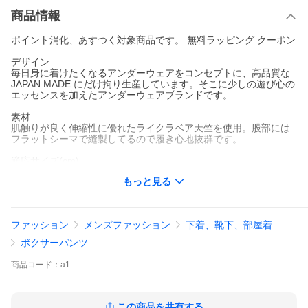
商品情報
ポイント消化、あすつく対象商品です。 無料ラッピング クーポン
デザイン
毎日身に着けたくなるアンダーウェアをコンセプトに、高品質な
JAPAN MADE にだけ拘り生産しています。そこに少しの遊び心の
エッセンスを加えたアンダーウェアブランドです。
素材
肌触りが良く伸縮性に優れたライクラベア天竺を使用。股部には
フラットシーマで縫製してるので履き心地抜群です。
適応サイズ(cm)
サイズ Sサイズ Mサイズ Lサイズ
もっと見る
ウエスト 64〜76 74〜86 84〜96
カップ形状
前開き：アメリカン
ファッション
メンズファッション
下着、靴下、部屋着
前閉じ：その他
素材 綿：95% ポリウレタン：5%
ボクサーパンツ
生産国 日本製
注意 ※ご覧頂いている画像の色と実際の商品の色目が違う場合が
商品
コード：
a1
ございます。
↓↓↓このブランドの他のモデルを見る、重要なお知らせは「商品情
報をもっと見る」をクリック↓↓↓
この商品を共有する