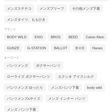
メンズステテコ
メンズブリーフ
その他メンズ下着
メンズタイツ、ももひき
ブランド
＜宅配便のメリット＞
・日時指定が可能
BODY WILD
EXIO
BROS
BEED
Calvin Klein
・ポスト投函ではないので紛失する恐れがない
・商品をパッケージに入れたままお届けできる
GUNZE
G-STATION
BALLOT
B.V.D
Hanes
沖縄・離島は送料が異なりますのでご注意ください。
「送料無料」商品は上記の価格表から-550円となります。
キーワード
＊送料の最低額は0円（無料）です。
パンツメンズ
ボクサーパンツ
ローライズ ボクサーパンツ
エクシオ アイスシルク
パンツメンズ ゆったり
メンズパンツ下着
body wild
パンツメンズsサイズ
メンズ インナー パンツ
メンズ パンツ下着