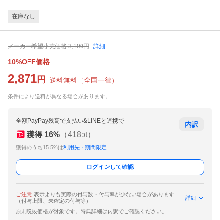
在庫なし
メーカー希望小売価格
3,190
円
詳細
10%OFF価格
2,871
円
送料無料
（
全国一律
）
条件により送料が異なる場合があります。
全額PayPay残高で支払い&LINEと連携で
内訳
獲得
16
%
（
418
pt）
獲得のうち15.5%は
利用先・期間限定
ログインして確認
ご注意
表示よりも実際の付与数・付与率が少ない場合があります
詳細
（付与上限、未確定の付与等）
原則税抜価格が対象です。特典詳細は内訳でご確認ください。