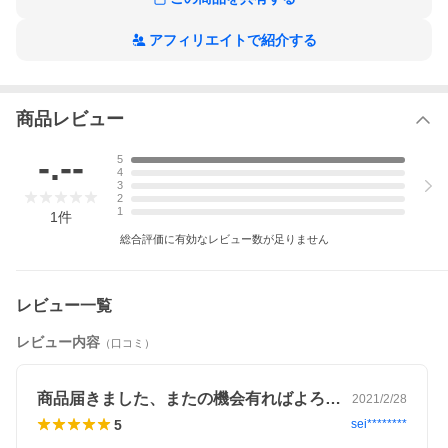
アフィリエイトで紹介する
商品レビュー
-.--
5
4
3
2
1
1
件
総合評価に有効なレビュー数が足りません
レビュー一覧
レビュー内容
（口コミ）
商品届きました、またの機会有ればよろし…
2021/2/28
5
sei********