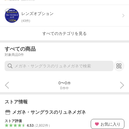
レンズオプション
(
43
件)
すべてのカテゴリを見る
すべての商品
対象商品
0
件
0
〜
0
件
0
件中
ストア情報
メガネ・サングラスのリュネメガネ
ストア評価
お気に入り
4.53
（
2,802
件
）