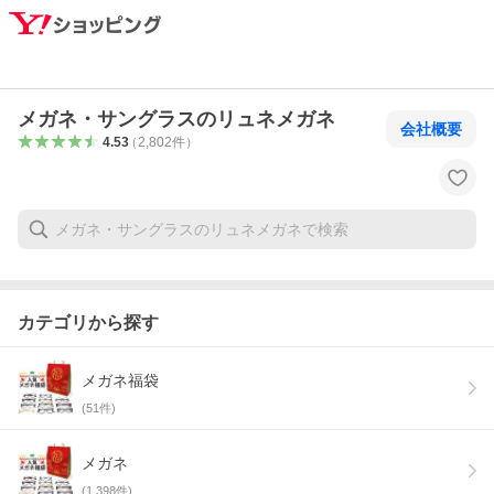
メガネ・サングラスのリュネメガネ
会社概要
4.53
（
2,802
件
）
カテゴリから探す
メガネ福袋
(
51
件)
メガネ
(
1,398
件)