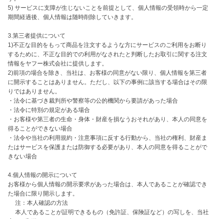
5) サービスに支障が生じないことを前提として、個人情報の受領時から一定
期間経過後、個人情報は随時削除していきます。

3.第三者提供について

1)不正な目的をもって商品を注文するような方にサービスのご利用をお断り
するために、不正な目的での利用がなされたと判断したお取引に関する注文
情報をヤフー株式会社に提供します。

2)前項の場合を除き、当社は、お客様の同意がない限り、個人情報を第三者
に開示することはありません。ただし、以下の事例に該当する場合はその限
りではありません。

・法令に基づき裁判所や警察等の公的機関から要請があった場合

・法令に特別の規定がある場合

・お客様や第三者の生命・身体・財産を損なうおそれがあり、本人の同意を
得ることができない場合

・法令や当社の利用規約・注意事項に反する行動から、当社の権利、財産ま
たはサービスを保護または防御する必要があり、本人の同意を得ることがで
きない場合

4.個人情報の開示について

お客様から個人情報の開示要求があった場合は、本人であることが確認でき
た場合に限り開示します。

　 注：本人確認の方法

　 本人であることが証明できるもの（免許証、保険証など）の写しを、当社