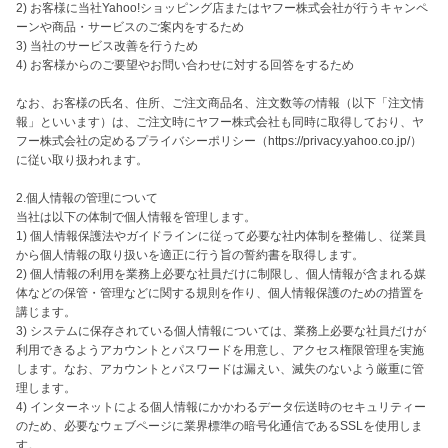
2) お客様に当社Yahoo!ショッピング店またはヤフー株式会社が行うキャンペ
ーンや商品・サービスのご案内をするため

3) 当社のサービス改善を行うため

4) お客様からのご要望やお問い合わせに対する回答をするため

なお、お客様の氏名、住所、ご注文商品名、注文数等の情報（以下「注文情
報」といいます）は、ご注文時にヤフー株式会社も同時に取得しており、ヤ
フー株式会社の定めるプライバシーポリシー（https://privacy.yahoo.co.jp/）
に従い取り扱われます。

2.個人情報の管理について

当社は以下の体制で個人情報を管理します。

1) 個人情報保護法やガイドラインに従って必要な社内体制を整備し、従業員
から個人情報の取り扱いを適正に行う旨の誓約書を取得します。

2) 個人情報の利用を業務上必要な社員だけに制限し、個人情報が含まれる媒
体などの保管・管理などに関する規則を作り、個人情報保護のための措置を
講じます。

3) システムに保存されている個人情報については、業務上必要な社員だけが
利用できるようアカウントとパスワードを用意し、アクセス権限管理を実施
します。なお、アカウントとパスワードは漏えい、滅失のないよう厳重に管
理します。

4) インターネットによる個人情報にかかわるデータ伝送時のセキュリティー
のため、必要なウェブページに業界標準の暗号化通信であるSSLを使用しま
す。
