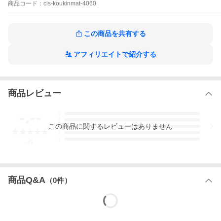
厚さ：9mm (若干の誤差があります)
商品
コード：
cls-koukinmat-4060
製造国：日本製
サイズオーダーも可能です
お問い合わせから、サイズ・ご住所を添えて、見積もりをご依頼
この商品を共有する
ください
アフィリエイトで紹介する
玄関マット エントランスマット 靴ふきマット 泥除けマット 水洗
い
商品レビュー
-.--
5
4
この
商品
に関するレビューはありません
3
2
1
-
件
商品Q&A
（
0
件）