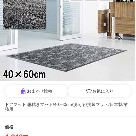
おまかせ比較
お気に入り
ドアマット 靴拭きマット/40×60cm/洗える/抗菌マット/日本製/業
務用
価格