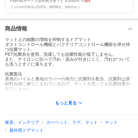
4,840
0
PayPayカード入会特典を使うと
円
円
うち2,000円相当は利用先・期間限定。他条件あり
商品情報
マット上の細菌の増殖を抑制するドアマット
ダストコントロール機能とバクテリアコントロール機能を併せ持
つ抗菌マット。
PET抗菌糸を使用。洗濯しても抗菌性能が低下しません。
また、ナイロンに比べて汚れ・染みが付きにくく、汚れがついて
も洗うとすぐに落ちます。
抗菌製法
表地のパイルと裏地のラバーの両方に抗菌剤を配合。抗菌剤は原
材料自体に練りこまれているので、マットを洗っても抗菌効果が
低下しません。
ダストコントロールマット業界の世界的リーディングメーカー、
もっと見る
クリーンテックス・ジャパン社製
（正規品。粗悪類似品ではございません。）
ドアマット
家具、インテリア
カーペット、ラグ、マット
マット
素材
表面 ： 原着再生ポリエステル100％ （PET抗菌糸採用）
屋外用ドアマット
裏面 ： NBR（抗菌ラバー）