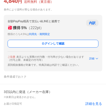
4,840
円
送料無料
（
東京都
）
条件により送料が異なる場合があります。
全額PayPay残高で支払い&LINEと連携で
内訳
獲得
5
%
（
222
pt）
獲得のうち4.5%は
利用先・期間限定
ログインして確認
ご注意
表示よりも実際の付与数・付与率が少ない場合があります
詳細
（付与上限、未確定の付与等）
原則税抜価格が対象です。特典詳細は内訳でご確認ください。
条件達成でおトク
3日以内に発送（メーカー在庫）
※休業日は発送されません。
詳細を見る
お届け日指定可