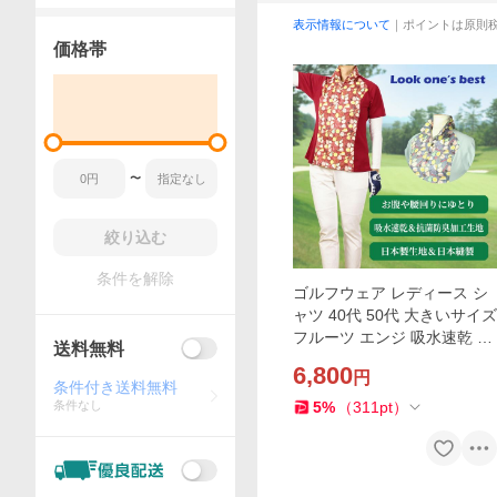
表示情報について
｜ポイントは原則
価格帯
〜
絞り込む
条件を解除
ゴルフウェア レディース シ
ャツ 40代 50代 大きいサイズ
フルーツ エンジ 吸水速乾 抗
送料無料
菌防臭 鹿の子生地 日本製
6,800
円
条件付き送料無料
条件なし
5
%
（
311
pt
）