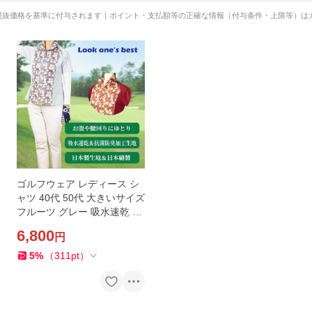
税抜価格を基準に付与されます｜ポイント・支払額等の正確な情報（付与条件・上限等）は
ゴルフウェア レディース シ
ャツ 40代 50代 大きいサイズ
フルーツ グレー 吸水速乾 抗
菌防臭 鹿の子生地 日本製
6,800
円
5
%
（
311
pt
）