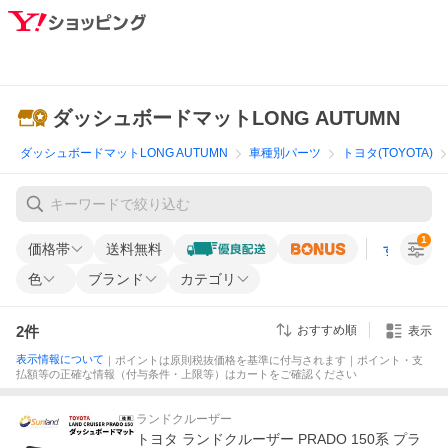
ダッシュボードマットLONG AUTUMN
ダッシュボードマットLONG AUTUMN
車種別パーツ
トヨタ(TOYOTA)
1
価格帯
送料無料
すべての条
色
ブランド
カテゴリ
2
件
おすすめ順
表示
表示情報について
｜ポイントは原則税抜価格を基準に付与されます｜ポイント・支
払額等の正確な情報（付与条件・上限等）はカートをご確認ください
ランドクルーザー
トヨタ ランドクルーザー PRADO 150系 プラ