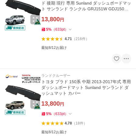
ド 後期 現行 専用 Sunland ダッシュボードマッ
ト サンランド ランクル GRJ151W GDJ150W
TRJ150W
13,800
円
5
%
（
633
pt
）
4.71
（
216
件
）
最短8/12お届け
ランドクルーザー
トヨタ プラド 150系 中期 2013-2017年式 専用
ダッシュボードマット Sunland サンランド ダ
ッシュマット カバー
13,800
円
5
%
（
633
pt
）
4.78
（
18
件
）
最短8/12お届け