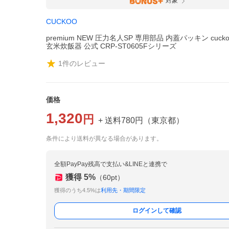
対象
CUCKOO
premium NEW 圧力名人SP 専用部品 内蓋パッキン cuck
玄米炊飯器 公式 CRP-ST0605Fシリーズ
1
件のレビュー
価格
1,320
円
+ 送料
780
円
（
東京都
）
条件により送料が異なる場合があります。
全額PayPay残高で支払い&LINEと連携で
獲得
5
%
（
60
pt）
獲得のうち4.5%は
利用先・期間限定
ログインして確認