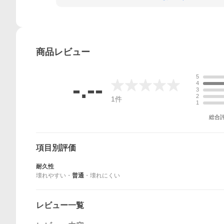
商品
レビュー
5
-.--
4
3
2
1
件
1
総合
項目別評価
耐久性
壊れやすい
・
普通
・
壊れにくい
レビュー一覧