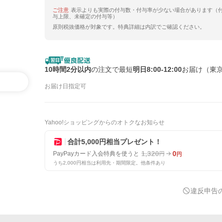
ご注意
表示よりも実際の付与数・付与率が少ない場合があります（
与上限、未確定の付与等）
原則税抜価格が対象です。特典詳細は内訳でご確認ください。
10時間2分以内
の注文で最短
明日8:00-12:00
お届け（東
お届け日指定可
Yahoo!ショッピングからのオトクなお知らせ
合計5,000円相当プレゼント！
1,320
0
PayPayカード入会特典を使うと
円
円
うち2,000円相当は利用先・期間限定。他条件あり
違反申告