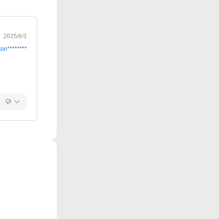
2025/6/1
kon********