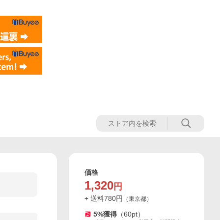
価格
1,320
円
+ 送料
780
円
（
東京都
）
5
%獲得
（
60
pt）