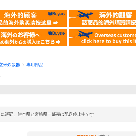
玄米炊飯器
専用部品
）
けに遅延、熊本県と宮崎県一部宛は配送停止中です