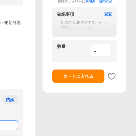
獲得のうち4.5%は
利用先・期間限定
確認事項
変更
oo 発芽酵素
圧力名人SP専用です。その
他の製品には使用できませ
選択してください
ん
数量
カートに入れる
内訳