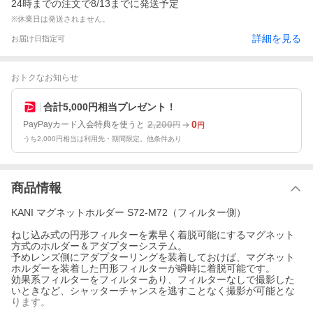
24時までの注文で8/13までに発送予定
※休業日は発送されません。
詳細を見る
お届け日指定可
おトクなお知らせ
合計5,000円相当プレゼント！
2,200
0
PayPayカード入会特典を使うと
円
円
うち2,000円相当は利用先・期間限定。他条件あり
商品情報
KANI マグネットホルダー S72-M72（フィルター側）
ねじ込み式の円形フィルターを素早く着脱可能にするマグネット
方式のホルダー＆アダプターシステム。
予めレンズ側にアダプターリングを装着しておけば、マグネット
ホルダーを装着した円形フィルターが瞬時に着脱可能です。
効果系フィルターをフィルターあり、フィルターなしで撮影した
いときなど、シャッターチャンスを逃すことなく撮影が可能とな
ります。