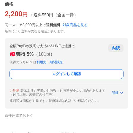
価格
2,200
円
+ 送料
550
円
（
全国一律
）
同一ストア3,000円以上で
送料無料
対象商品を見る
条件により送料が異なる場合があります。
全額PayPay残高で支払い&LINEと連携で
内訳
獲得
5
%
（
101
pt）
獲得のうち4.5%は
利用先・期間限定
ログインして確認
ご注意
表示よりも実際の付与数・付与率が少ない場合があります
詳細
（付与上限、未確定の付与等）
原則税抜価格が対象です。特典詳細は内訳でご確認ください。
条件達成でおトク