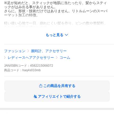
※足が短めだと、スティックが地肌に当たったり、髪からスティ
ックがはみ出る事がありません。
さらに。形状・技術だけではありません。リトルムーンのスーパ
ーマット加工の特徴。
軽い使い心地で一日、崩れにくい髪を作り、ピンの数や整髪料、
あなたの手間も減らします。
日本列島、総オダンゴ化！？お団子ヘアの可愛い女性が街中に溢
もっと見る
れます＼(^o^)／
■サイズ■（およそ）
モチーフ最大幅：約52×65（チェーン含む）mm
ファッション
腕時計、アクセサリー
スティック最大横幅：約38mm/ 足の長さ：約65mm
レディースヘアアクセサリー
コーム
■ ご了承くださいませ ■
※１つ１つ手作りしておりますので、商品の柄などに個体差がご
JAN/ISBNコード：
4582215066072
ざいます。
商品
コード：
haq4s010mb
※できるだけ忠実にカラーの再現を心がけておりますが、お客様
のパソコンやモニターの設定上、掲載している画像と若干の差異
が生じる場合がございます。
※天然素材を使用しておりますので、サイズ、色や柄の出方に個
この商品を共有する
体差がございます。<br>
天然素材の独特の風合いをお楽しみください。
アフィリエイトで紹介する