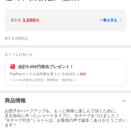
3,696
最安値
一覧を見る
円
8/3 5:00
時点
おトクなお知らせ
合計5,000円相当プレゼント！
3,910
0
PayPayカード入会特典を使うと
円
円
うち2,000円相当は利用先・期間限定。他条件あり
商品情報
お団子やハーフアップを、もっと簡単に楽しんで頂くために。
足を短めに作ったショートタイプに、モチーフをつけました！
“モチーフ付き”ショートは、お客様の声で誕生！ありがとうござい
ます！