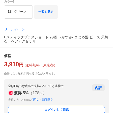
カラー]
【2】グリーン
一覧を見る
リトルムーン
Eスティックプラスショート 花栖 -かすみ- まとめ髪 ビーズ 天然
石 ヘアアクセサリー
価格
3,910
円
送料無料
（
東京都
）
条件により送料が異なる場合があります。
全額PayPay残高で支払い&LINEと連携で
内訳
獲得
5
%
（
178
pt）
獲得のうち4.5%は
利用先・期間限定
ログインして確認