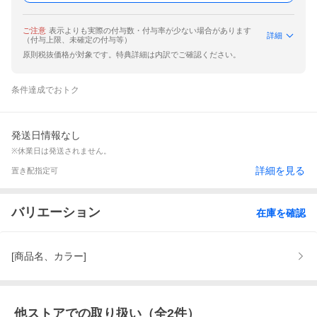
ご注意
表示よりも実際の付与数・付与率が少ない場合があります
詳細
（付与上限、未確定の付与等）
原則税抜価格が対象です。特典詳細は内訳でご確認ください。
条件達成でおトク
発送日情報なし
※休業日は発送されません。
詳細を見る
置き配指定可
バリエーション
在庫を確認
[商品名、カラー]
他ストアでの取り扱い（全
2
件）