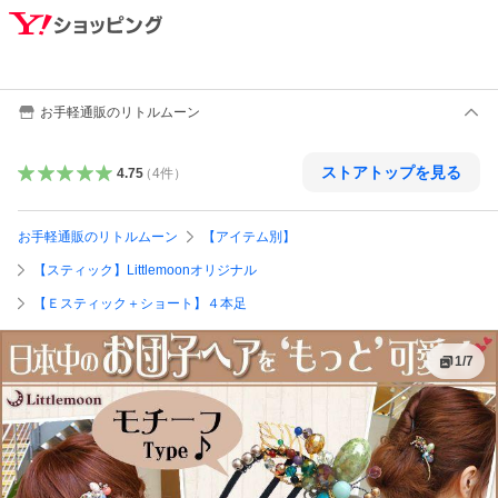
お手軽通販のリトルムーン
ストアトップを見る
4.75
（
4
件
）
お手軽通販のリトルムーン
【アイテム別】
【スティック】Littlemoonオリジナル
【Ｅスティック＋ショート】４本足
1
/
7