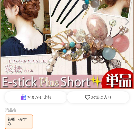
おまかせ比較
お気に入り
[商品名
花栖　-かす
み-