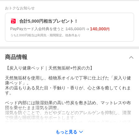
おトクなお知らせ
合計5,000円相当プレゼント！
145,000
140,000
PayPayカード入会特典を使うと
円
円
うち2,000円相当は利用先・期間限定。他条件あり
商品情報
【炭入り健康ベッド｜天然無垢材×竹炭の力】
天然無垢材を使用し、植物系オイルで丁寧に仕上げた「炭入り健
康ベッド」。
木の温もりある見た目・手触り・香りが、心と体を癒してくれま
す。
ベッド内部には除湿効果の高い竹炭を敷き詰め、マットレスや布
団を乗せたまま湿気を調整。
湿気を防ぐことで、カビやダニなどのアレルゲンを抑制し、清潔
で快適な睡眠環境をサポートします。
竹炭の調湿力は半永久的に持続するため、交換の必要がなく経済
的です。
もっと見る
【こんな方におすすめ】