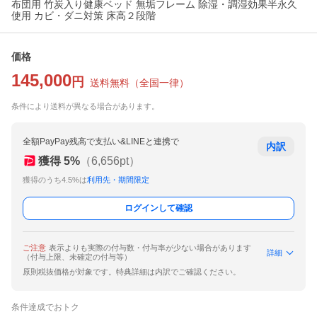
布団用 竹炭入り健康ベッド 無垢フレーム 除湿・調湿効果半永久
使用 カビ・ダニ対策 床高２段階
価格
145,000
円
送料無料
（
全国一律
）
条件により送料が異なる場合があります。
全額PayPay残高で支払い&LINEと連携で
内訳
獲得
5
%
（
6,656
pt）
獲得のうち4.5%は
利用先・期間限定
ログインして確認
ご注意
表示よりも実際の付与数・付与率が少ない場合があります
詳細
（付与上限、未確定の付与等）
原則税抜価格が対象です。特典詳細は内訳でご確認ください。
条件達成でおトク