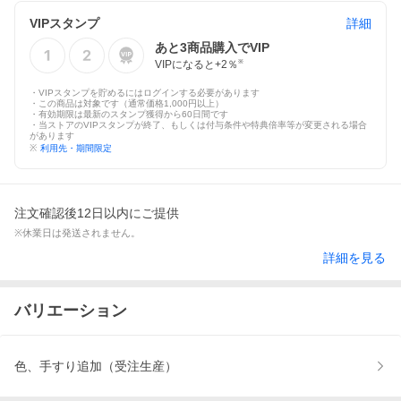
VIPスタンプ
詳細
あと
3
商品購入でVIP
VIPになると+
2
％
※
・VIPスタンプを貯めるにはログインする必要があります
・この商品は対象です（通常価格1,000円以上）
・有効期限は最新のスタンプ獲得から60日間です
・当ストアのVIPスタンプが終了、もしくは付与条件や特典倍率等が変更される場合
があります
※
利用先・期間限定
注文確認後12日以内にご提供
※休業日は発送されません。
詳細を見る
バリエーション
色、手すり追加（受注生産）