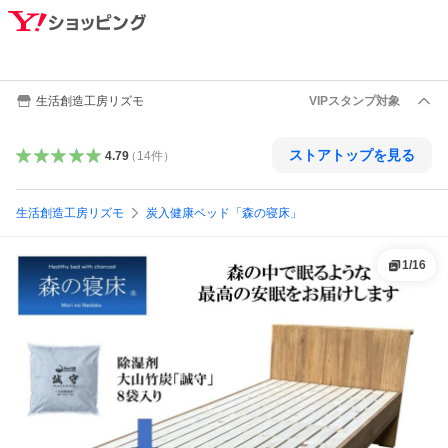
生活創造工房リズモ
VIPスタンプ対象
ストアトップを見る
4.79
（
14
件
）
生活創造工房リズモ
炭入健康ベッド「森の寝床」
1
/
16