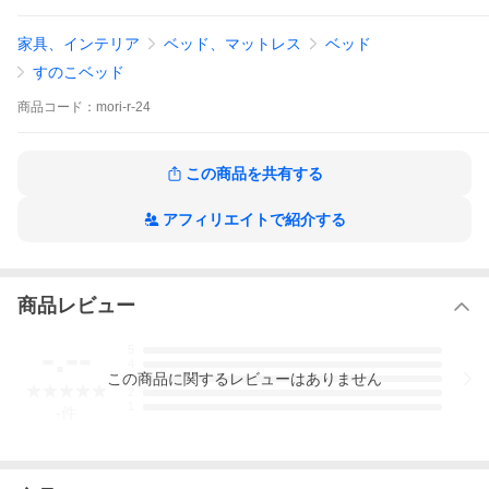
マットレスを頻繁に動かせず湿気が気になる方
布団の上げ下ろしが負担になっている方
家具、インテリア
ベッド、マットレス
ベッド
カビやダニを抑えて健康的に眠りたい方
すのこベッド
【使いやすさの工夫】
薄型マットレスや敷布団をそのまま直敷き可能
商品
コード：
mori-r-24
床面すのこの隙間が小さく違和感なし
2mサイズの敷布団や高機能マットレスに対応
どなたでも乗り降りしやすい安心の高さ設計
この商品を共有する
天然素材と竹炭の力で、毎日の眠りをより健やかに。
シンプルで温かみのあるデザインは、どんなお部屋にも調和しま
アフィリエイトで紹介する
す。
無垢材ベッド 除湿ベッド 調湿ベッド すのこベッド カビ対策ベッ
ド ダニ対策ベッド 布団対応ベッド マットレス対応ベッド
商品レビュー
サイズ：幅1,234mm 長さ2,132mm 高さ800mm 床高さ400mm、
260mm
材質：フレーム材＝ラバーウッド、スノコ材＝北海道マツ
-.--
5
塗料：国産植物系自然塗料Ｆ☆☆☆☆
4
この
商品
に関するレビューはありません
色：オーク色（基本）／ウォールナット色（受注生産）
3
2
内容物：調湿竹炭「誠守」9L（約1.5kg）×8袋
1
-
件
メーカー希望小売価格：229,000円
配送：家具配送便
送料：配送組立設置無料（北海道、沖縄、離島は別途お見積りい
たします）
納期：受注後、お客様と打合せによる