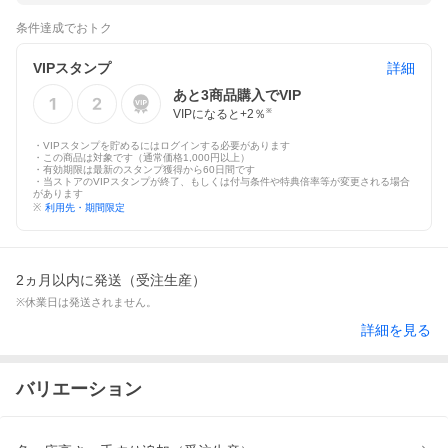
条件達成でおトク
VIPスタンプ
詳細
あと
3
商品購入でVIP
VIPになると+
2
％
※
・VIPスタンプを貯めるにはログインする必要があります
・この商品は対象です（通常価格1,000円以上）
・有効期限は最新のスタンプ獲得から60日間です
・当ストアのVIPスタンプが終了、もしくは付与条件や特典倍率等が変更される場合
があります
※
利用先・期間限定
2ヵ月以内に発送（受注生産）
※休業日は発送されません。
詳細を見る
バリエーション