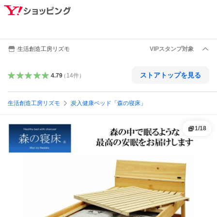
生活創造工房リズモ
VIPスタンプ対象
ストアトップを見る
4.79
（
14
件
）
生活創造工房リズモ
炭入健康ベッド「森の寝床」
1
/
18