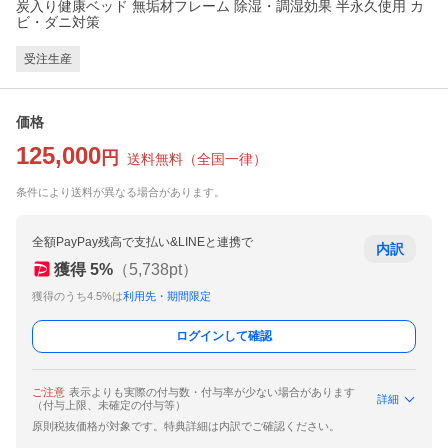
炭入り健康ベッド 無垢材フレーム 除湿・調湿効果 半永久使用 カ
ビ・ダニ対策
受注生産
価格
125,000
円
送料無料
（
全国一律
）
条件により送料が異なる場合があります。
全額PayPay残高で支払い&LINEと連携で
内訳
獲得
5
%
（
5,738
pt）
獲得のうち4.5%は
利用先・期間限定
ログインして確認
ご注意
表示よりも実際の付与数・付与率が少ない場合があります
詳細
（付与上限、未確定の付与等）
原則税抜価格が対象です。特典詳細は内訳でご確認ください。