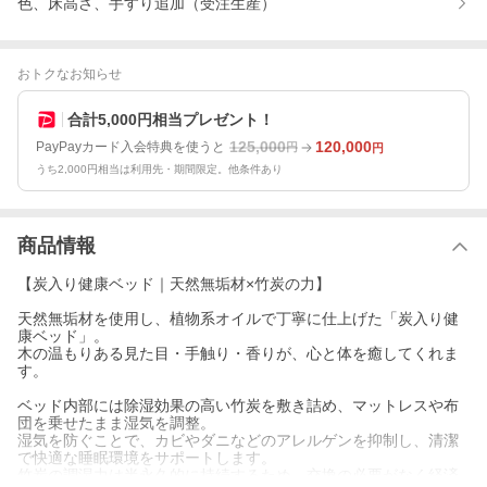
色、床高さ、手すり追加（受注生産）
おトクなお知らせ
合計5,000円相当プレゼント！
125,000
120,000
PayPayカード入会特典を使うと
円
円
うち2,000円相当は利用先・期間限定。他条件あり
商品情報
【炭入り健康ベッド｜天然無垢材×竹炭の力】
天然無垢材を使用し、植物系オイルで丁寧に仕上げた「炭入り健
康ベッド」。
木の温もりある見た目・手触り・香りが、心と体を癒してくれま
す。
ベッド内部には除湿効果の高い竹炭を敷き詰め、マットレスや布
団を乗せたまま湿気を調整。
湿気を防ぐことで、カビやダニなどのアレルゲンを抑制し、清潔
で快適な睡眠環境をサポートします。
竹炭の調湿力は半永久的に持続するため、交換の必要がなく経済