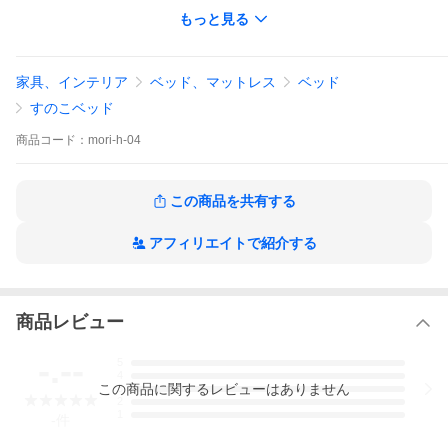
的です。
もっと見る
【こんな方におすすめ】
マットレスを頻繁に動かせず湿気が気になる方
布団の上げ下ろしが負担になっている方
家具、インテリア
ベッド、マットレス
ベッド
カビやダニを抑えて健康的に眠りたい方
すのこベッド
【使いやすさの工夫】
薄型マットレスや敷布団をそのまま直敷き可能
商品
コード：
mori-h-04
床面すのこの隙間が小さく違和感なし
2mサイズの敷布団や高機能マットレスに対応
どなたでも乗り降りしやすい安心の高さ設計
この商品を共有する
天然素材と竹炭の力で、毎日の眠りをより健やかに。
シンプルで温かみのあるデザインは、どんなお部屋にも調和しま
アフィリエイトで紹介する
す。
無垢材ベッド 除湿ベッド 調湿ベッド すのこベッド カビ対策ベッ
ド ダニ対策ベッド 布団対応ベッド マットレス対応ベッド
商品レビュー
サイズ：幅984mm 長さ2,110mm 高さ800mm 床高さ400mm
材質：フレーム材＝ヒノキ、スノコ材＝北海道マツ
塗料：国産植物系自然塗料Ｆ☆☆☆☆
-.--
5
色：ナチュラル色（基本）／オーク色（受注生産）
4
この
商品
に関するレビューはありません
内容物：調湿竹炭「誠守」9L（約1.5kg）×8袋
3
2
メーカー希望小売価格：198,000円
1
-
件
配送：家具配送便
送料：配送組立設置無料（北海道、沖縄、離島は別途お見積りい