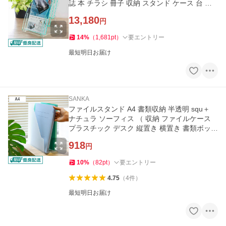
誌 本 チラシ 冊子 収納 スタンド ケース 台 卓
上 アクリル 透明 ）
13,180
円
14
%
（
1,681
pt
）
要エントリー
最短明日お届け
SANKA
ファイルスタンド A4 書類収納 半透明 squ＋
ナチュラ ソーフィス （ 収納 ファイルケース
プラスチック デスク 縦置き 横置き 書類ボック
ス 日本製 ）
918
円
10
%
（
82
pt
）
要エントリー
4.75
（
4
件
）
最短明日お届け