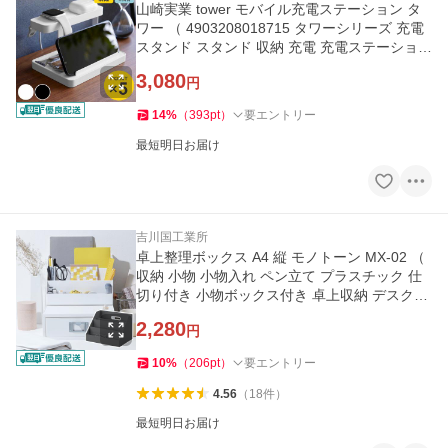
山崎実業 tower モバイル充電ステーション タ
ワー （ 4903208018715 タワーシリーズ 充電
スタンド スタンド 収納 充電 充電ステーション
スマホ ）
3,080
円
14
%
（
393
pt
）
要エントリー
最短明日お届け
吉川国工業所
卓上整理ボックス A4 縦 モノトーン MX-02 （
収納 小物 小物入れ ペン立て プラスチック 仕
切り付き 小物ボックス付き 卓上収納 デスク収
納 文房具 ）
2,280
円
10
%
（
206
pt
）
要エントリー
4.56
（
18
件
）
最短明日お届け