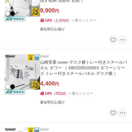
隠す収納 洗面所 玄関 ）
9,900
円
14
%
（
1,264
pt
）
要エントリー
最短明日お届け
tower
山崎実業 tower デスク横トレー付きスチールパ
ネル タワー （ 4903208100663 タワーシリー
ズ トレー付きスチールパネル デスク横 ）
4,400
円
14
%
（
562
pt
）
要エントリー
最短明日お届け
tower