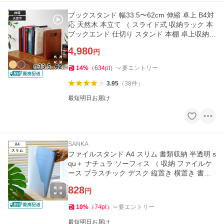
ブックスタンド 幅33.5〜62cm 伸縮 卓上 B4対
応 天然木 本立て （ スライド式 収納ラック 本
ブックエンド 仕切り スタンド 本棚 卓上収納
学習机 在宅ワーク ）
4,980
円
14
%
（
634
pt
）
要エントリー
3.95
（
38
件
）
最短明日お届け
SANKA
ファイルスタンド A4 スリム 書類収納 半透明 s
qu＋ ナチュラ ソーフィス （ 収納 ファイルケ
ース プラスチック デスク 縦置き 横置き 書類
ボックス 日本製 ）
828
円
10
%
（
74
pt
）
要エントリー
最短明日お届け