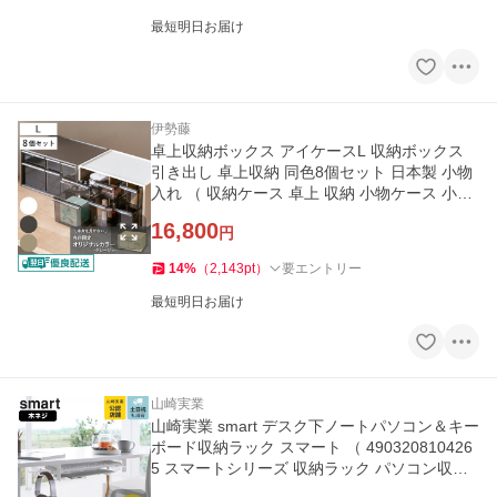
最短明日お届け
伊勢藤
卓上収納ボックス アイケースL 収納ボックス
引き出し 卓上収納 同色8個セット 日本製 小物
入れ （ 収納ケース 卓上 収納 小物ケース 小物
収納 ）
16,800
円
14
%
（
2,143
pt
）
要エントリー
最短明日お届け
山崎実業
山崎実業 smart デスク下ノートパソコン＆キー
ボード収納ラック スマート （ 490320810426
5 スマートシリーズ 収納ラック パソコン収納
）