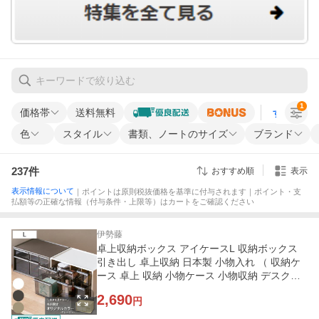
1
価格帯
送料無料
すべての条
色
スタイル
書類、ノートのサイズ
ブランド
237
件
おすすめ順
表示
表示情報について
｜ポイントは原則税抜価格を基準に付与されます｜ポイント・支
払額等の正確な情報（付与条件・上限等）はカートをご確認ください
伊勢藤
卓上収納ボックス アイケースL 収納ボックス
引き出し 卓上収納 日本製 小物入れ （ 収納ケ
ース 卓上 収納 小物ケース 小物収納 デスク収
納 整理整頓 文房具 ）
2,690
円