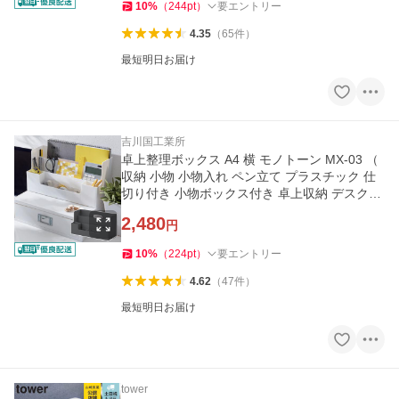
10
%
（
244
pt
）
要エントリー
4.35
（
65
件
）
最短明日お届け
吉川国工業所
卓上整理ボックス A4 横 モノトーン MX-03 （
収納 小物 小物入れ ペン立て プラスチック 仕
切り付き 小物ボックス付き 卓上収納 デスク収
納 文房具 ）
2,480
円
10
%
（
224
pt
）
要エントリー
4.62
（
47
件
）
最短明日お届け
tower