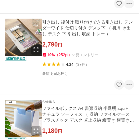
引き出し 後付け 取り付けできる引き出し テン
ダーワイド 仕切り付き デスク下 （ 机 引き出
し デスク 下 引出し 収納 トレー ）
2,790
円
10
%
（
252
pt
）
要エントリー
4.24
（
37
件
）
最短明日お届け
SANKA
ファイルボックス A4 書類収納 半透明 squ＋
ナチュラ ソーフィス （ 収納 ファイルケース
プラスチック デスク 卓上収納 縦置き 横置き
書類ボックス 日本製 ）
1,180
円