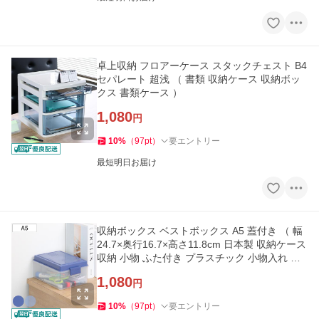
卓上収納 フロアーケース スタックチェスト B4
セパレート 超浅 （ 書類 収納ケース 収納ボッ
クス 書類ケース ）
1,080
円
10
%
（
97
pt
）
要エントリー
最短明日お届け
収納ボックス ベストボックス A5 蓋付き （ 幅
24.7×奥行16.7×高さ11.8cm 日本製 収納ケース
収納 小物 ふた付き プラスチック 小物入れ 小
物ケース 卓上 ）
1,080
円
10
%
（
97
pt
）
要エントリー