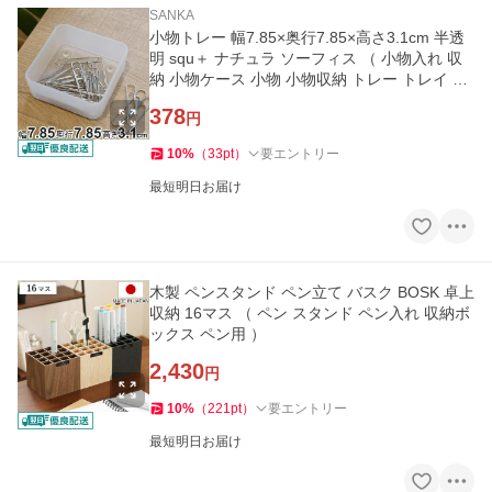
SANKA
小物トレー 幅7.85×奥行7.85×高さ3.1cm 半透
明 squ＋ ナチュラ ソーフィス （ 小物入れ 収
納 小物ケース 小物 小物収納 トレー トレイ 正
方形 日本製 卓上 ）
378
円
10
%
（
33
pt
）
要エントリー
最短明日お届け
木製 ペンスタンド ペン立て バスク BOSK 卓上
収納 16マス （ ペン スタンド ペン入れ 収納ボ
ックス ペン用 ）
2,430
円
10
%
（
221
pt
）
要エントリー
最短明日お届け