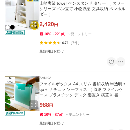
山崎実業 tower ペンスタンド タワー （ タワー
シリーズ ペン立て 小物収納 文具収納 ペンホル
ダー ）
2,420
円
10
%
（
221
pt
）
要エントリー
4.71
（
7
件
）
最短明日お届け
SANKA
ファイルボックス A4 スリム 書類収納 半透明 s
qu＋ ナチュラ ソーフィス （ 収納 ファイルケ
ース プラスチック デスク 縦置き 横置き 書類
ボックス 日本製 ）
988
円
10
%
（
87
pt
）
要エントリー
最短明日お届け