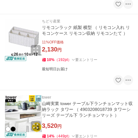
ちどり産業
リモコンラック 紙製 横型 （ リモコン入れ リ
モコンケース リモコン収納 リモコンたて ）
11
%OFF価格
2,130
円
10
%
（
192
pt
）
要エントリー
最短明日お届け
tower
山崎実業 tower テーブル下ランチョンマット収
納ラック タワー （ 4903208018739 タワーシ
リーズ テーブル下 ランチョンマット ）
3,520
円
14
%
（
449
pt
）
要エントリー