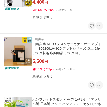
4,400
円
14
%
（
562
pt
）
要エントリー
最短明日お届け
山崎実業
山崎実業 APTO デスクオーガナイザー アプト
（ 4903208104920 アプトシリーズ 卓上収納
デスク収納 収納用品 デスク周り ）
5,500
円
14
%
（
702
pt
）
要エントリー
最短明日お届け
パンフレットスタンド A4判 1列3段 （ アクリ
ル製 日本製 クリア パンフレット カタログ 雑