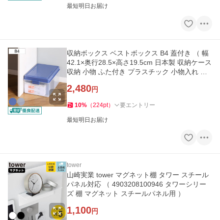
最短明日お届け
収納ボックス ベストボックス B4 蓋付き （ 幅
42.1×奥行28.5×高さ19.5cm 日本製 収納ケース
収納 小物 ふた付き プラスチック 小物入れ 小
物ケース 大きい ）
2,480
円
10
%
（
224
pt
）
要エントリー
最短明日お届け
tower
山崎実業 tower マグネット棚 タワー スチール
パネル対応 （ 4903208100946 タワーシリー
ズ 棚 マグネット スチールパネル用 ）
1,100
円