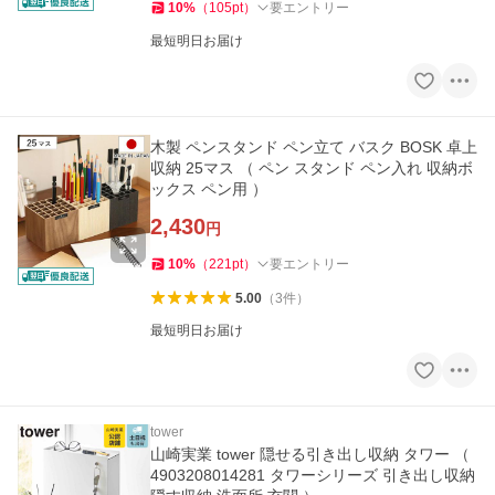
10
%
（
105
pt
）
要エントリー
最短明日お届け
木製 ペンスタンド ペン立て バスク BOSK 卓上
収納 25マス （ ペン スタンド ペン入れ 収納ボ
ックス ペン用 ）
2,430
円
10
%
（
221
pt
）
要エントリー
5.00
（
3
件
）
最短明日お届け
tower
山崎実業 tower 隠せる引き出し収納 タワー （
4903208014281 タワーシリーズ 引き出し収納