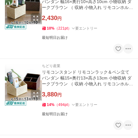
パンダン 幅16×奥行10×高さ10cm 小物収納 ダ
ークブラウン （ 収納 小物入れ リモコンホルダ
ー ペンスタンド ）
2,430
円
10
%
（
221
pt
）
要エントリー
最短明日お届け
ちどり産業
リモコンスタンド リモコンラック＆ペン立て
パンダン 幅15×奥行13×高さ13cm 小物収納 ダ
ークブラウン （ 収納 小物入れ リモコンホルダ
ー ペンスタンド ）
3,880
円
14
%
（
494
pt
）
要エントリー
最短明日お届け