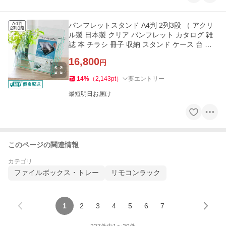
パンフレットスタンド A4判 2列3段 （ アクリ
ル製 日本製 クリア パンフレット カタログ 雑
誌 本 チラシ 冊子 収納 スタンド ケース 台 卓
上 アクリル 透明 ）
16,800
円
14
%
（
2,143
pt
）
要エントリー
最短明日お届け
このページの関連情報
カテゴリ
ファイルボックス・トレー
リモコンラック
1
2
3
4
5
6
7