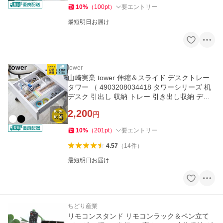
10
%
（
100
pt
）
要エントリー
最短明日お届け
tower
山崎実業 tower 伸縮＆スライド デスクトレー
タワー （ 4903208034418 タワーシリーズ 机
デスク 引出し 収納 トレー 引き出し収納 デス
ク収納 ）
2,200
円
10
%
（
201
pt
）
要エントリー
4.57
（
14
件
）
最短明日お届け
ちどり産業
リモコンスタンド リモコンラック＆ペン立て