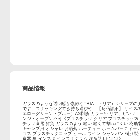
商品情報
ガラスのような透明感が素敵なTRIA（トリア）シリーズ
です。スタッキングでき持ち運びや…【商品詳細】 サイズ/約直径
エローグリーン・ブルー］AS樹脂 カラー/クリア、ピンク、
ンジ・オーブン不可《プラスチック クリア プラスチック製 プ
チック食器 雑貨 ガラスのよう 軽い 軽くて割れにくい 樹脂製
キャンプ用 オシャレ お洒落 パーティー ホームパーティー
ラス プラスチックコップ ビール ワイン シャンパン 樹脂製
食器 夏 インスタ インスタグラム 洋食器 LH1813》