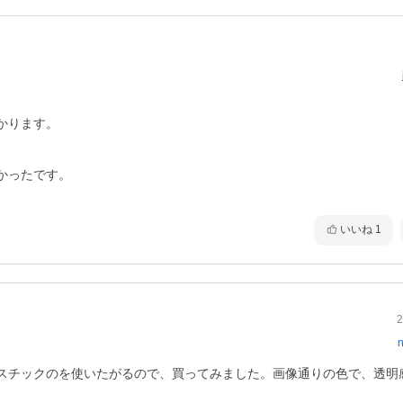
ります。

ったです。

いいね
1
2
n
スチックのを使いたがるので、買ってみました。画像通りの色で、透明