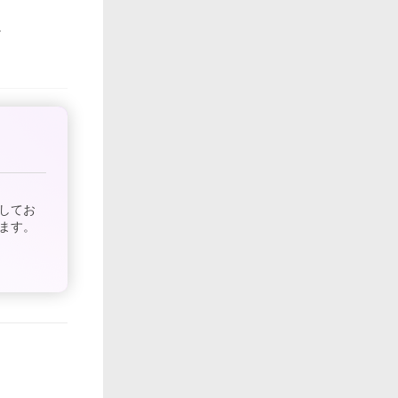
してお
ます。