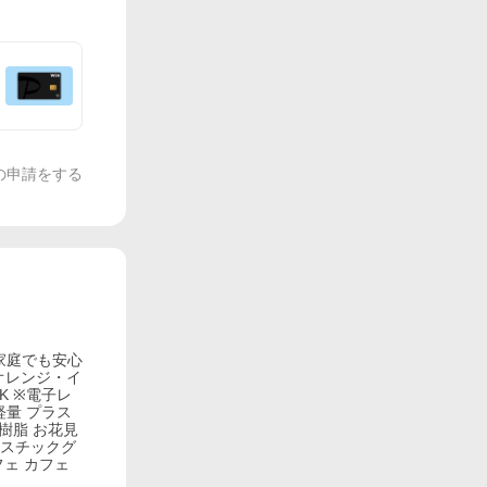
の申請をする
家庭でも安心
・オレンジ・イ
K ※電子レ
軽量 プラス
樹脂 お花見
ラスチックグ
フェ カフェ