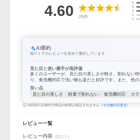
5
4.60
4
3
2
25
件
1
AI要約
他ストアのレビューを含めて要約しています
見た目と使い勝手が高評価
多くのユーザーが、見た目の美しさや軽さ、割れない特
り、食洗機対応で洗い物も楽だと好評です。また、色の
良い点
見た目の美しさ
軽量で割れない
食洗機対応
カラ
AI回答の正確性や商品の効果は保証されません（
その他の注意点
）
レビュー一覧
レビュー内容
（口コミ）