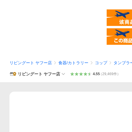
リビングート ヤフー店
食器/カトラリー
コップ
タンブラ
リビングート ヤフー店
4.55
（
29,469
件
）