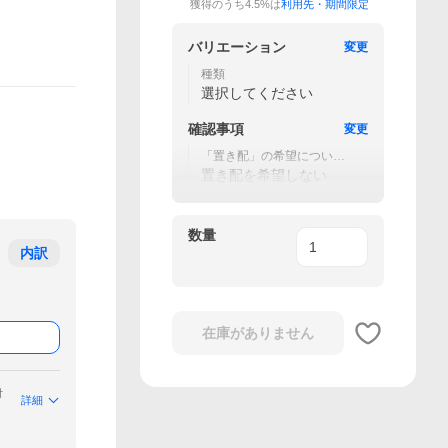
獲得のうち4.5%は
利用先・期間限定
バリエーション
変更
種類
選択してください
確認事項
変更
「置き配」の希望につい
て ※詳細はガイドをご確認
置き配を希望しない
ください
数量
内訳
在庫がありません
付
詳細