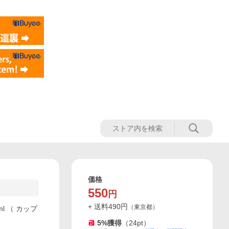
価格
550
円
+ 送料
490
円
（
東京都
）
l （ カップ
5
%獲得
（
24
pt）