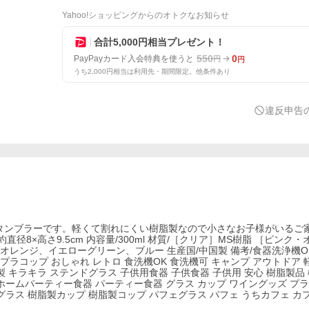
Yahoo!ショッピングからのオトクなお知らせ
合計5,000円相当プレゼント！
550
0
PayPayカード入会特典を使うと
円
円
うち2,000円相当は利用先・期間限定。他条件あり
違反申告
のタンブラーです。軽くて割れにくい樹脂製なので小さなお子様がいるご
8×高さ9.5cm 内容量/300ml 材質/［クリア］MS樹脂 ［ピンク
オレンジ、イエローグリーン、ブルー 生産国/中国製 備考/食器洗浄機O
ラコップ おしゃれ レトロ 食洗機OK 食洗機可 キャンプ アウトドア 
 キラキラ ステンドグラス 子供用食器 子供食器 子供用 安心 樹脂製品 
 ホームパーティー食器 パーティー食器 グラス カップ ワイングッズ プ
グラス 樹脂製カップ 樹脂製コップ パフェグラス パフェ うちカフェ カ