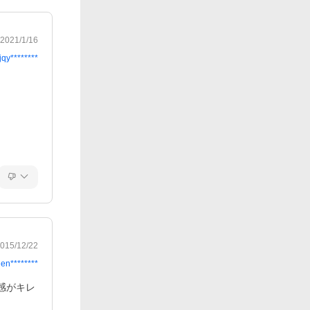
2021/1/16
jqy********
015/12/22
en********
感がキレ