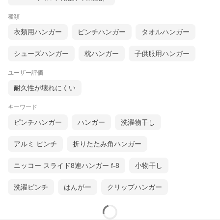
ローゼット内の収納力がアップします。また、ハンガーを統一す
ることでスッキリ整理できます。
種類
衣類用ハンガー
ピンチハンガー
タオルハンガー
商品詳細
シューズハンガー
枕ハンガー
子供服用ハンガー
ユーザー評価
耐久性が壊れにくい
キーワード
ピンチハンガー
ハンガー
洗濯物干し
アルミ ピンチ
折りたたみ角ハンガー
ニッコー スライド8連ハンガー f-8
小物干し
洗濯ピンチ
はんがー
クリップハンガー