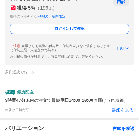
内訳
獲得
5
%
（
199
pt）
獲得のうち4.5%は
利用先・期間限定
ログインして確認
ご注意
表示よりも実際の付与数・付与率が少ない場合があります
詳細
（付与上限、未確定の付与等）
原則税抜価格が対象です。特典詳細は内訳でご確認ください。
条件達成でおトク
3時間47分以内
の注文で最短
明日14:00-16:00
お届け（東京都）
詳細を見る
お届け日指定可
バリエーション
在庫を確認