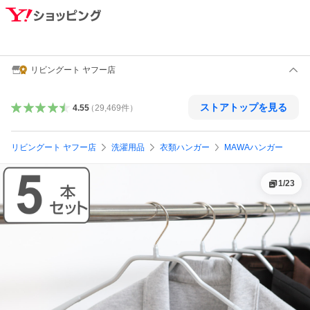
リビングート ヤフー店
ストアトップを見る
4.55
（
29,469
件
）
リビングート ヤフー店
洗濯用品
衣類ハンガー
MAWAハンガー
1
/
23