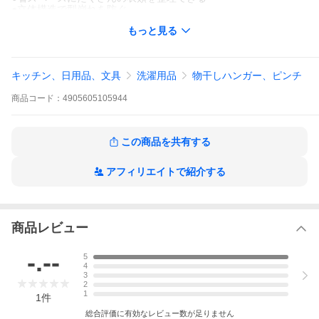
●立体構造で型崩れを防ぐ
●スーツとパンツがセットで掛けられる
もっと見る
●シンプルなデザイン
●種類が豊富で、様々な服に対応
滑らない 滑らないハンガー スリム 衣類ハンガー まとめ買い ジャ
キッチン、日用品、文具
洗濯用品
物干しハンガー、ピンチ
ケットハンガー コート コートハンガー スラックス スラックスハ
ンガー ノンスリップ キャミソール ブラウス ニット スリムハンガ
商品
コード：
4905605105944
ー クローゼット 収納用品 ドイツ製 ドイツ ブラック ゴールド シ
ルバー シンプル シルエット 衣類収納 洋服ハンガー シャツ クロー
ゼット収納 一人暮らし ひとり暮らし
この商品を共有する
アフィリエイトで紹介する
▼クリックして動画をご覧ください▼
商品レビュー
-.--
5
4
3
2
1
1
件
総合評価に有効なレビュー数が足りません