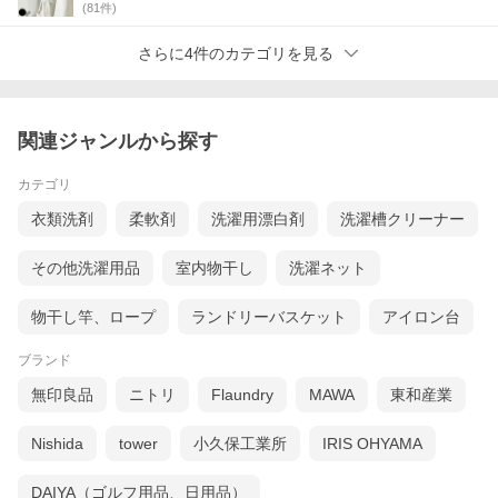
(
81
件)
さらに4件のカテゴリを見る
関連ジャンルから探す
カテゴリ
衣類洗剤
柔軟剤
洗濯用漂白剤
洗濯槽クリーナー
その他洗濯用品
室内物干し
洗濯ネット
物干し竿、ロープ
ランドリーバスケット
アイロン台
ブランド
無印良品
ニトリ
Flaundry
MAWA
東和産業
Nishida
tower
小久保工業所
IRIS OHYAMA
省スペースにたくさんの衣類を整理できる
約1cmの薄さで従来のハンガーよりも収納スペースが広がり、ク
DAIYA（ゴルフ用品、日用品）