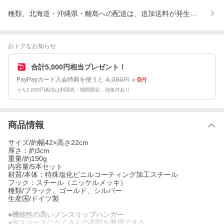
種類、北海道・沖縄県・離島への配送は、追加送料が発生します、
おトクなお知らせ
合計5,000円相当プレゼント！
4,380
0
PayPayカード入会特典を使うと
円
円
うち2,000円相当は利用先・期間限定。他条件あり
商品情報
サイズ/約幅42×高さ22cm
厚さ：約3cm
重量/約190g
内容量/5本セット
材質/本体：特殊塩化ビニルコーティング加工スチール
フック：スチール（ニッケルメッキ）
種類/ブラック、ゴールド、シルバー
生産国/ドイツ製
●機能性の高いノンスリップハンガー
●省スペースにたくさんの衣類を整理できる