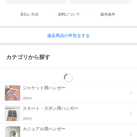
支払い方法
送料について
販売条件
違反
商品の
申告をする
カテゴリから探す
ジャケット用ハンガー
(
96
件)
機能性の高いノンスリップハンガー
ドイツのこだわりメーカーが開発したスリムなのに機能性の高い
スカート・ズボン用ハンガー
ノンスリップハンガー（すべらないハンガー）です。「マワ」の
ノンスリップコーティング加工は、表面をすべり落ちにくくした
(
89
件)
特殊の加工技術で、スルッとなめらかなブラウスやキャミソール
もしっかりキープします。
カジュアル用ハンガー