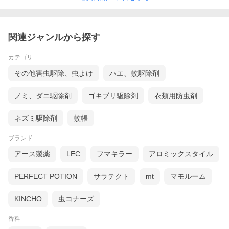
関連ジャンルから探す
アース製薬 マモルームエッセンス 虫よけパール 180日用 すっき
カテゴリ
りハッカ 500g 天然ハーブ 虫よけ 消臭
その他害虫駆除、虫よけ
ハエ、蚊駆除剤
天然由来香料で虫をよせつけない！パールタイプ
ノミ、ダニ駆除剤
ゴキブリ駆除剤
衣類用防虫剤
すっきりとしたハッカの香りです。
天然由来の消臭成分配合で、大容量500g。
インテリアに馴染むシンプルなデザインです。
ネズミ駆除剤
蚊帳
【特長】
ブランド
・化学合成殺虫成分は不使用
・しっかり虫よけ＆消臭
アース製薬
LEC
フマキラー
アロミックスタイル
本品は蚊を対象とした商品ではありません。
虫が嫌がる天然成分を配合していますが、全ての条件で効果があ
るわけではありません。
PERFECT POTION
サラテクト
mt
マモルーム
・すっきりハッカの香り
【対象害虫】
KINCHO
虫コナーズ
ユスリカ
香料
【使用方法】