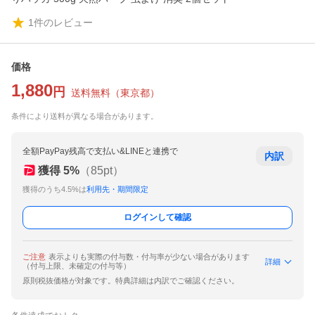
1
件のレビュー
価格
1,880
円
送料無料
（
東京都
）
条件により送料が異なる場合があります。
全額PayPay残高で支払い&LINEと連携で
内訳
獲得
5
%
（
85
pt）
獲得のうち4.5%は
利用先・期間限定
ログインして確認
ご注意
表示よりも実際の付与数・付与率が少ない場合があります
詳細
（付与上限、未確定の付与等）
原則税抜価格が対象です。特典詳細は内訳でご確認ください。