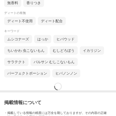
1、天面シールをはがした後、キャップを外して、中のアルミシー
無香料
香りつき
ルをはがす。（まれにアルミシールの一部が薄く残ることがある
が、全てはがす）
2、再度キャップを閉め直し、玄関やお部屋に置く。
ディートの有無
【使用上の注意】
ディート不使用
ディート配合
●用途以外に使用しない。
●こぼれた場合はすぐに拭きとる。
キーワード
●手についた場合は石けんでよく洗う。
●誤って口に入れた場合は、すぐに牛乳を飲ませるなどの応急処置
ムシコナーズ
はっか
ヒバウッド
をする。
●使用中気分が悪くなった場合は直ちに使用をやめ、速やかに換気
する。
ちいかわ 虫こないもん
むしどろぼう
イカリジン
●異常がある場合は医師に相談する。
●排水口がつまることがあるので、絶対にパールを流さない。
サラテクト
バルサン むしこないもん
●直射日光を避け、涼しい所に保管する。
●まれにボトルに液が溜まるが、品質上の問題はない。
パーフェクトポーション
ヒバノンノン
【食べられません】
子供や第三者の監督が必要な方などが誤って食べ、気管などにつ
まると重症になることがあるので、製品を手の届かない所で使
用、保管するなど、特に注意する。
掲載情報について
・掲載している情報の精度には万全を期しておりますが、その内容の正確