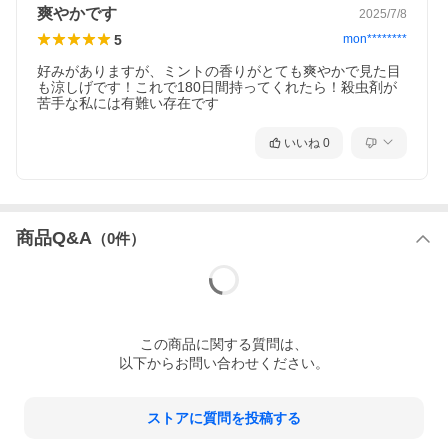
爽やかです
2025/7/8
5
mon********
好みがありますが、ミントの香りがとても爽やかで見た目
も涼しげです！これで180日間持ってくれたら！殺虫剤が
苦手な私には有難い存在です
いいね
0
商品Q&A
（
0
件）
この
商品
に関する質問は、
以下からお問い合わせください。
ストアに質問を投稿する