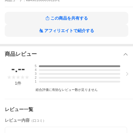
商品
コード：
ka4901080039118-2
【使用上の注意】
●用途以外に使用しない。
●こぼれた場合はすぐに拭きとる。
この商品を共有する
●手についた場合は石けんでよく洗う。
●誤って口に入れた場合は、すぐに牛乳を飲ませるなどの応急処置
をする。
アフィリエイトで紹介する
●使用中気分が悪くなった場合は直ちに使用をやめ、速やかに換気
する。
●異常がある場合は医師に相談する。
●排水口がつまることがあるので、絶対にパールを流さない。
●直射日光を避け、涼しい所に保管する。
商品レビュー
●まれにボトルに液が溜まるが、品質上の問題はない。
-.--
5
4
3
2
1
1
件
総合評価に有効なレビュー数が足りません
レビュー一覧
レビュー内容
（口コミ）