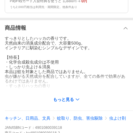
1,880
0
PayPayカード入会特典を使うと
円
円
うち2,000円相当は利用先・期間限定。他条件あり
商品情報
すっきりとしたハッカの香りです。
天然由来の消臭成分配合で、大容量500g。
インテリアに馴染むシンプルなデザインです。
【特長】
・化学合成殺虫成分は不使用
・しっかり虫よけ＆消臭
本品は蚊を対象とした商品ではありません。
虫が嫌がる天然成分を配合していますが、全ての条件で効果があ
るわけではありません。
・すっきりハッカの香り
【対象害虫】
もっと見る
ユスリカ
【使用方法】
1、天面シールをはがした後、キャップを外して、中のアルミシー
キッチン、日用品、文具
蚊取り、防虫、害虫駆除
虫よけ剤
ルをはがす。（まれにアルミシールの一部が薄く残ることがある
が、全てはがす）
JAN/ISBNコード：
4901080039118
2、再度キャップを閉め直し、玄関やお部屋に置く。