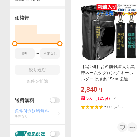
価格帯
〜
【縦2列】お名前刺繍入り黒
絞り込む
帯ネームタグロング キーホ
ルダー 長さ約15cm 柔道 空
条件を解除
手 贈答用 卒業記念品 プレゼ
2,840
円
ント 名入れ ライナースポー
ツオリジナル
5
%
（
129
pt
）
送料無料
5.00
（
4
件
）
条件付き送料無料
条件なし