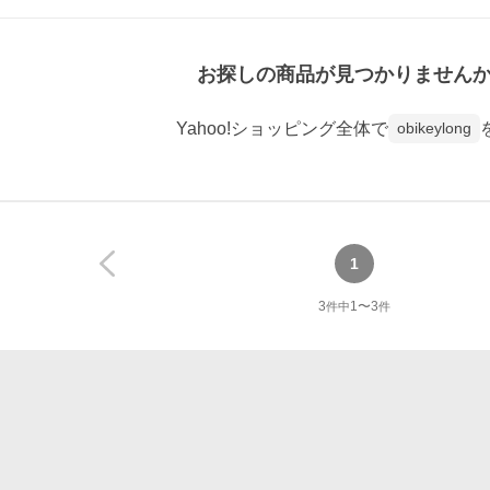
お探しの商品が見つかりません
Yahoo!ショッピング全体で
obikeylong
1
3
1
〜
3
件中
件