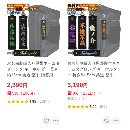
お名前刺繍入り黒帯ネームタ
お名前刺繍入り黒帯影付きネ
グロング キーホルダー 長さ
ームタグロング キーホルダ
約15cm 柔道 空手 贈答用 卒
ー 長さ約15cm 柔道 空手 名
団 卒部記念品 卒業記念品 プ
前刺繍 贈答用 卒団 卒部 卒業
2,390
3,190
円
円
レゼント 名入れ ライナース
プレゼント 名入れ ライナー
ポーツオリジナル
スポーツオリジナル
5
%
（
108
pt
）
9
%
（
261
pt
）
要エントリー
4.95
（
20
件
）
5.00
（
8
件
）