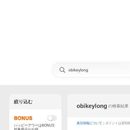
絞り込む
obikeylong
の検索結果
表示情報について
｜ポイントは原則
ハッピーアワーはBONUS
対象商品がお得